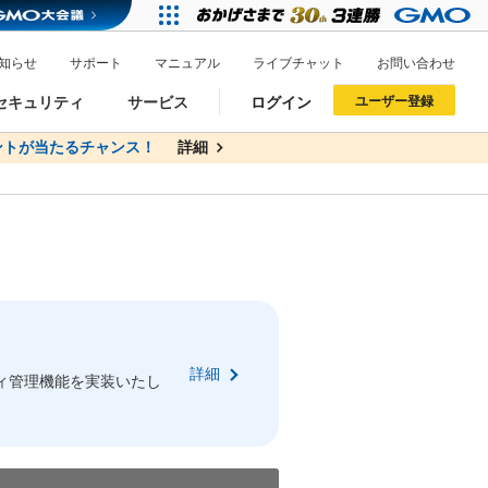
知らせ
サポート
マニュアル
ライブチャット
お問い合わせ
セキュリティ
サービス
ログイン
ユーザー登録
トが当たるチャンス！
無料
詳細
詳細
ドメイン移管
XREA
サイトロック
ポイント制度
ーを含む最新の機能を使う方
ーを含む最新の機能を使う方
.jpドメインオークション
ドメイン・ホスティングOEM
プレミアムドメイン
Value AI Writer
neアカウント作成
Oneにログイン
詳細
イン可能
録可能
ィ管理機能を実装いたし
GMO ID
GMO ID
Amazon
Amazon
n Oneのアカウント作成画面へ遷移します
main Oneのログイン画面へ遷移します