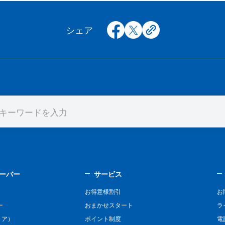
facebook
x
copy
シェア
ーバー
サービス
お得意様割引
お
ー
おまかせスタート
ラ
リア）
ポイント制度
電