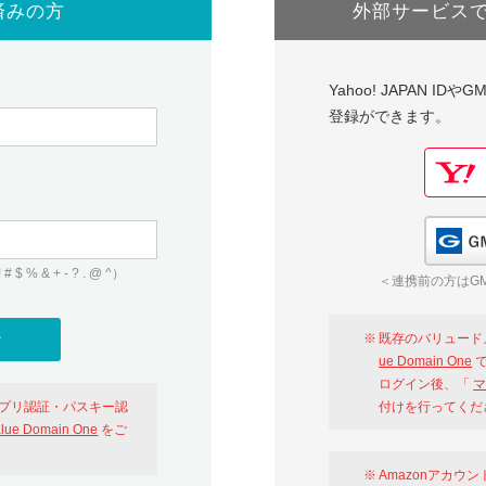
済みの方
外部サービス
Yahoo! JAPAN I
登録ができます。
 & + - ? . @ ^）
＜連携前の方はGM
既存のバリュード
ue Domain One
で
ログイン後、「
マ
アプリ認証・パスキー認
付けを行ってくだ
alue Domain One
をご
Amazonアカウ