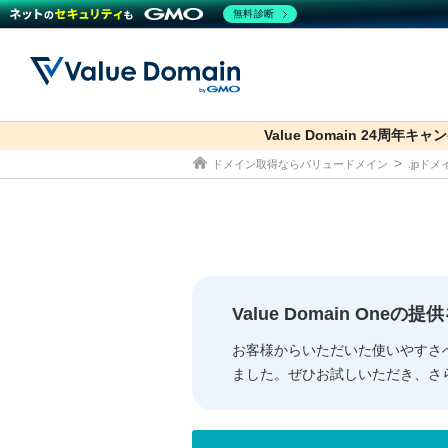
無料診断
Value Domain 24周年キャ
co.jp
ドメイン取得ならバリュードメイン
.jpド
ドメイン
レンタルサーバー
セキュリティ
サービス
ドメイ
コアサ
Value
お得意
従来のバリュー
従来のバリュー
DOMAIN
RENTAL SERVER
SECURITY
SERVICE
ドメイ
One
紹介制
ドメイントップ
サーバートップ
セキュリティトップ
サービストップ
gTLD
ドメイ
Value 
Value
Value Domain One
外部サービスでの登録が一部未対
外部サービスでの登録が一部未対
人気ド
お客様からいただいた使いやすさ
ました。ぜひお試しいただき、さ