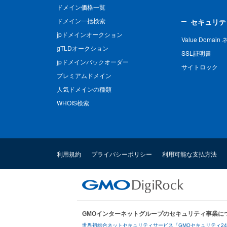
ドメイン価格一覧
ドメイン一括検索
セキュリテ
jpドメインオークション
Value Domai
gTLDオークション
SSL証明書
jpドメインバックオーダー
サイトロック
プレミアムドメイン
人気ドメインの種類
WHOIS検索
利用規約
プライバシーポリシー
利用可能な支払方法
GMOインターネットグループのセキュリティ事業に
世界初総合ネットセキュリティサービス「GMOセキュリティ2