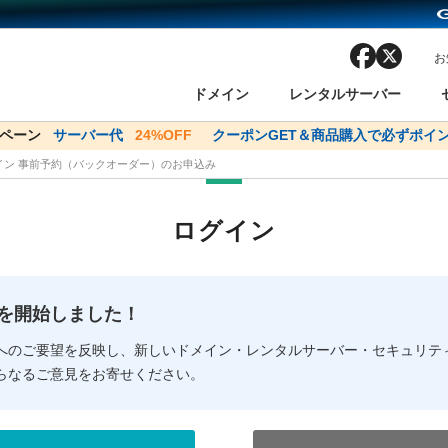
facebook
x
お
ドメイン
レンタルサーバー
ンペーン
ドメイン✕コアサーバーV2ビジネス応援キャンペーン
サーバー代
24%OFF
クーポンGET＆商品購入で必ずポイン
サーバー料金1年間
メイン 事前予約（バックオーダー）のお申込み
ン検索
ーバー
 Domain ネットde診断
様割引
ドメイン登録
バリューサーバー
SSL証明書
おまかせスタート
ドメインをご利用希望の方
ドメインをご利用希望の方
One レンタルサーバ
One レンタルサーバ
おすすめ
おすすめ
ログイン
ン価格一覧
レンタルサーバー
度
ドメイン一括検索
バリュードメインAPI
オークション
ンコンシェルジュ
.jpドメインバックオーダー
Value Domain Analyzer
Domainユーザー登録
 Domainにログイン
Value Domain O
Value Domain 
NEW!
の提供を開始しました！
応（Google等）
応（Google等）
メインの種類
WHOIS検索
以下でもログ
以下でも登
へのご要望を反映し、新しいドメイン・レンタルサーバー・セキュリテ
らなるご意見をお寄せください。
Google
Google
Yahoo!
Yahoo!
※AmazonはValue Domai
※AmazonはValue Do