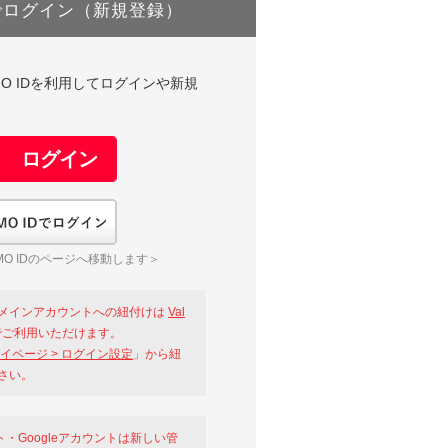
でログイン（新規登録）
DやGMO IDを利用してログインや新規
GMO IDでログイン
O IDのページへ移動します＞
メインアカウントへの紐付けは
Val
ご利用いただけます。
イページ > ログイン設定
」から紐
さい。
ント・Googleアカウントは新しい管