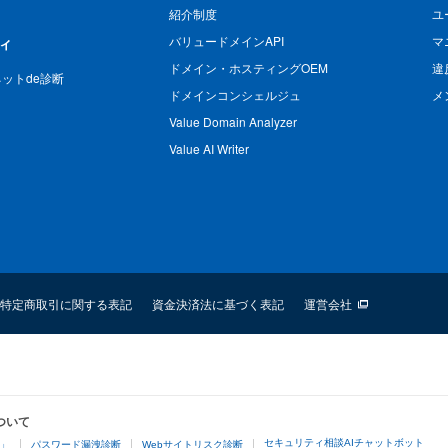
紹介制度
ユ
バリュードメインAPI
マ
ィ
ドメイン・ホスティングOEM
違
n ネットde診断
ドメインコンシェルジュ
メ
Value Domain Analyzer
Value AI Writer
特定商取引に関する表記
資金決済法に基づく表記
運営会社
ついて
セキュリティ相談AIチャットボット
4」
パスワード漏洩診断
Webサイトリスク診断