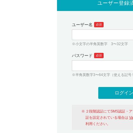
ユーザー登録
ユーザー名
必須
※小文字の半角英数字 3〜32文字
パスワード
必須
※半角英数字3〜64文字（使える記号 ! # $ %
２段階認証にてSMS認証・
証を設定されている場合は
V
利用ください。