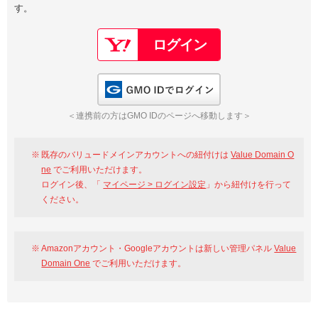
す。
以下でもログイン可能
Google
Yahoo!
以下でも登録可能
GMO ID
Amazon
Google
Yahoo!
GMO IDでログイン
※AmazonはValue Domain Oneのログイン画面へ遷移します
GMO ID
Amazon
＜連携前の方はGMO IDのページへ移動します＞
※AmazonはValue Domain Oneのアカウント作成画面へ遷移します
既存のバリュードメインアカウントへの紐付けは
Value Domain O
ne
でご利用いただけます。
ログイン後、「
マイページ > ログイン設定
」から紐付けを行って
ください。
Amazonアカウント・Googleアカウントは新しい管理パネル
Value
Domain One
でご利用いただけます。