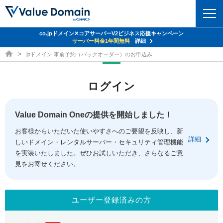
co.jpドメイン✕コアサーバーV2ビジネス応援キャンペーン
ドメイン
サーバー料金1年間無料
詳細
ドメイン取得ならバリュードメイン
.jpドメイン 事前予約（バックオーダー）のお申込み
ドメイントップ
レンタルサーバー
ログイン
ドメイン検索
サーバートップ
セキュリティ
ドメイン登録
コアサーバー
Value Domain Oneの提供を開始しました！
セキュリティトップ
サービス
ドメイン移管
お客様からいただいた使いやすさへのご要望を反映し、新
バリューサーバー
Value Domain ネットde診断
詳細
しいドメイン・レンタルサーバー・セキュリティ管理機能
サービストップ
facebook
x
ドメイン価格一覧
XREA
を実装いたしました。ぜひお試しいただき、さらなるご意
SSL証明書
見をお寄せください。
お得意様割引
ドメイン一括検索
お知らせ
サポート
Oneレンタルサーバー
サイトロック
おまかせスタート
.jpドメインオークション
マニュアル
ライブチャット
ユーザー登録済みの方
ポイント制度
gTLDオークション
NEW!
お問い合わせ