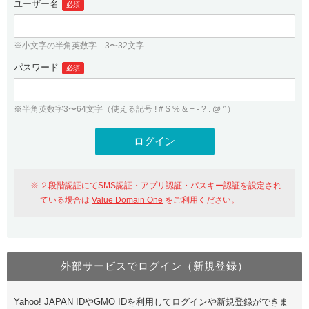
ユーザー名
必須
紹介制度
.jpドメインバックオーダー
ログイン
バリュードメインAPI
プレミアムドメイン
※小文字の半角英数字 3〜32文字
従来のバリュードメインをご利用希望の方
ユーザー登録
ドメイン・ホスティングOEM
パスワード
人気ドメインの種類
必須
従来のバリュードメインをご利用希望の方
ドメインコンシェルジュ
WHOIS検索
※半角英数字3〜64文字（使える記号 ! # $ % & + - ? . @ ^）
Value Domain Analyzer
Value Domainにログイン
Value AI Writer
外部サービスでの登録が一部未対応（Google等）
Value Domainユーザー登録
２段階認証にてSMS認証・アプリ認証・パスキー認証を設定され
外部サービスでの登録が一部未対応（Google等）
One レンタルサーバーを含む最新の機能を使う方
おすすめ
ている場合は
Value Domain One
をご利用ください。
One レンタルサーバーを含む最新の機能を使う方
おすすめ
外部サービスでログイン（新規登録）
Value Domain Oneにログイン
Yahoo! JAPAN IDやGMO IDを利用してログインや新規登録ができま
Value Domain Oneアカウント作成