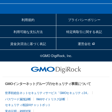
利用規約
プライバシーポリシー
利用可能な支払方法
特定商取引に関する表記
資金決済法に基づく表記
運営会社
©GMO DigiRock, Inc.
GMOインターネットグループのセキュリティ事業について
世界初総合ネットセキュリティサービス「GMOセキュリティ24」
パスワード漏洩診断
Webサイトリスク診断
セキュリティ相談AIチャットボット
実在証明・盗聴対策