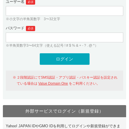
ユーザー名
必須
紹介制度
.jpドメインバックオーダー
ログイン
バリュードメインAPI
プレミアムドメイン
※小文字の半角英数字 3〜32文字
従来のバリュードメインをご利用希望の方
ユーザー登録
ドメイン・ホスティングOEM
パスワード
人気ドメインの種類
必須
従来のバリュードメインをご利用希望の方
ドメインコンシェルジュ
WHOIS検索
※半角英数字3〜64文字（使える記号 ! # $ % & + - ? . @ ^）
Value Domain Analyzer
Value Domainにログイン
Value AI Writer
外部サービスでの登録が一部未対応（Google等）
Value Domainユーザー登録
２段階認証にてSMS認証・アプリ認証・パスキー認証を設定され
外部サービスでの登録が一部未対応（Google等）
One レンタルサーバーを含む最新の機能を使う方
おすすめ
ている場合は
Value Domain One
をご利用ください。
One レンタルサーバーを含む最新の機能を使う方
おすすめ
外部サービスでログイン（新規登録）
Value Domain Oneにログイン
Yahoo! JAPAN IDやGMO IDを利用してログインや新規登録ができま
Value Domain Oneアカウント作成