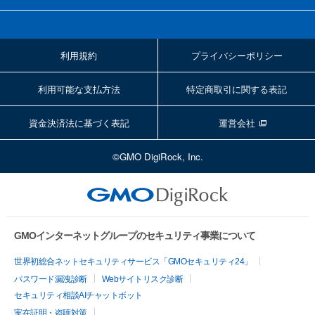
利用規約
プライバシーポリシー
利用可能な支払方法
特定商取引に関する表記
資金決済法に基づく表記
運営会社
©GMO DigiRock, Inc.
GMOインターネットグループのセキュリティ事業について
世界初総合ネットセキュリティサービス「GMOセキュリティ24」
パスワード漏洩診断
Webサイトリスク診断
セキュリティ相談AIチャットボット
実在証明・盗聴対策