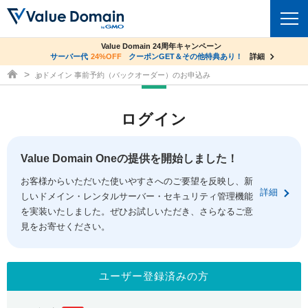
co.jpドメイン✕コアサーバーV2ビジネス応援キャンペーン
Value Domain 24周年キャンペーン
ドメイン
サーバー代
24%OFF
サーバー料金1年間無料
クーポンGET＆その他特典あり！
詳細
詳細
ドメイン取得ならバリュードメイン
.jpドメイン 事前予約（バックオーダー）のお申込み
ドメイントップ
レンタルサーバー
ログイン
ドメイン検索
サーバートップ
セキュリティ
ドメイン登録
コアサーバー
Value Domain Oneの提供を開始しました！
セキュリティトップ
サービス
ドメイン移管
お客様からいただいた使いやすさへのご要望を反映し、新
バリューサーバー
Value Domain ネットde診断
詳細
しいドメイン・レンタルサーバー・セキュリティ管理機能
サービストップ
facebook
x
ドメイン価格一覧
XREA
を実装いたしました。ぜひお試しいただき、さらなるご意
SSL証明書
見をお寄せください。
お得意様割引
ドメイン一括検索
お知らせ
サポート
Oneレンタルサーバー
サイトロック
おまかせスタート
.jpドメインオークション
マニュアル
ライブチャット
ユーザー登録済みの方
ポイント制度
gTLDオークション
NEW!
お問い合わせ