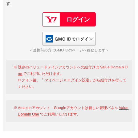
す。
以下でもログイン可能
Google
Yahoo!
以下でも登録可能
GMO ID
Amazon
Google
Yahoo!
GMO IDでログイン
※AmazonはValue Domain Oneのログイン画面へ遷移します
GMO ID
Amazon
＜連携前の方はGMO IDのページへ移動します＞
※AmazonはValue Domain Oneのアカウント作成画面へ遷移します
既存のバリュードメインアカウントへの紐付けは
Value Domain O
ne
でご利用いただけます。
ログイン後、「
マイページ > ログイン設定
」から紐付けを行って
ください。
Amazonアカウント・Googleアカウントは新しい管理パネル
Value
Domain One
でご利用いただけます。