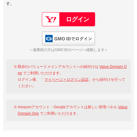
す。
以下でもログイン可能
Google
Yahoo!
以下でも登録可能
GMO ID
Amazon
Google
Yahoo!
GMO IDでログイン
※AmazonはValue Domain Oneのログイン画面へ遷移します
GMO ID
Amazon
＜連携前の方はGMO IDのページへ移動します＞
※AmazonはValue Domain Oneのアカウント作成画面へ遷移します
既存のバリュードメインアカウントへの紐付けは
Value Domain O
ne
でご利用いただけます。
ログイン後、「
マイページ > ログイン設定
」から紐付けを行って
ください。
Amazonアカウント・Googleアカウントは新しい管理パネル
Value
Domain One
でご利用いただけます。