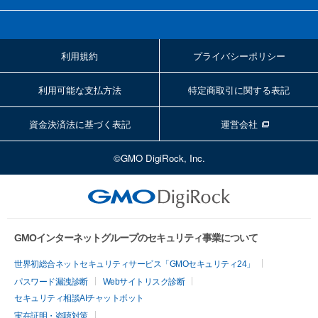
利用規約
プライバシーポリシー
利用可能な支払方法
特定商取引に関する表記
資金決済法に基づく表記
運営会社
©GMO DigiRock, Inc.
GMOインターネットグループのセキュリティ事業について
世界初総合ネットセキュリティサービス「GMOセキュリティ24」
パスワード漏洩診断
Webサイトリスク診断
セキュリティ相談AIチャットボット
実在証明・盗聴対策