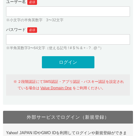
ユーザー名
必須
紹介制度
.jpドメインバックオーダー
ログイン
バリュードメインAPI
プレミアムドメイン
※小文字の半角英数字 3〜32文字
従来のバリュードメインをご利用希望の方
ユーザー登録
ドメイン・ホスティングOEM
パスワード
人気ドメインの種類
必須
従来のバリュードメインをご利用希望の方
ドメインコンシェルジュ
WHOIS検索
※半角英数字3〜64文字（使える記号 ! # $ % & + - ? . @ ^）
Value Domain Analyzer
Value Domainにログイン
Value AI Writer
外部サービスでの登録が一部未対応（Google等）
Value Domainユーザー登録
２段階認証にてSMS認証・アプリ認証・パスキー認証を設定され
外部サービスでの登録が一部未対応（Google等）
One レンタルサーバーを含む最新の機能を使う方
おすすめ
ている場合は
Value Domain One
をご利用ください。
One レンタルサーバーを含む最新の機能を使う方
おすすめ
外部サービスでログイン（新規登録）
Value Domain Oneにログイン
Yahoo! JAPAN IDやGMO IDを利用してログインや新規登録ができま
Value Domain Oneアカウント作成