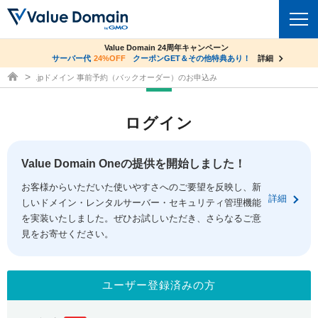
co.jpドメイン✕コアサーバーV2ビジネス応援キャンペーン
Value Domain 24周年キャンペーン
ドメイン
サーバー代
24%OFF
サーバー料金1年間無料
クーポンGET＆その他特典あり！
詳細
詳細
ドメイン取得ならバリュードメイン
.jpドメイン 事前予約（バックオーダー）のお申込み
ドメイントップ
レンタルサーバー
ログイン
ドメイン検索
サーバートップ
セキュリティ
ドメイン登録
コアサーバー
Value Domain Oneの提供を開始しました！
セキュリティトップ
サービス
ドメイン移管
お客様からいただいた使いやすさへのご要望を反映し、新
バリューサーバー
Value Domain ネットde診断
詳細
しいドメイン・レンタルサーバー・セキュリティ管理機能
サービストップ
facebook
x
ドメイン価格一覧
XREA
を実装いたしました。ぜひお試しいただき、さらなるご意
SSL証明書
見をお寄せください。
お得意様割引
ドメイン一括検索
お知らせ
サポート
Oneレンタルサーバー
サイトロック
おまかせスタート
.jpドメインオークション
マニュアル
ライブチャット
ユーザー登録済みの方
ポイント制度
gTLDオークション
NEW!
お問い合わせ