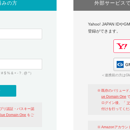
済みの方
外部サービス
Yahoo! JAPAN I
登録ができます。
 & + - ? . @ ^）
＜連携前の方はGM
既存のバリュード
ue Domain One
で
ログイン後、「
マ
アプリ認証・パスキー認
付けを行ってくだ
alue Domain One
をご
Amazonアカウ