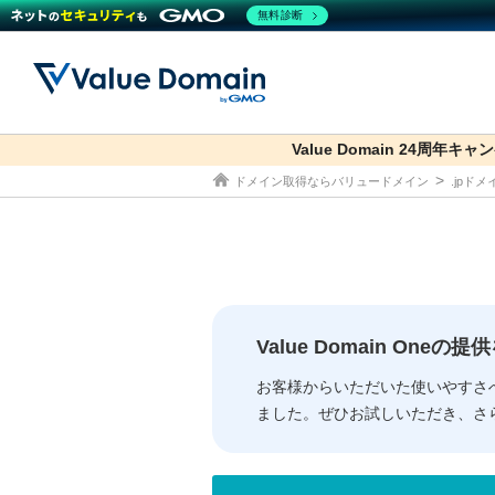
無料診断
Value Domain 24周年キャ
co.jp
ドメイン取得ならバリュードメイン
.jpド
ドメイン
レンタルサーバー
セキュリティ
サービス
ドメイ
コアサ
Value
お得意
従来のバリュー
従来のバリュー
DOMAIN
RENTAL SERVER
SECURITY
SERVICE
ドメイ
One
紹介制
ドメイントップ
サーバートップ
セキュリティトップ
サービストップ
gTLD
ドメイ
Value 
Value
Value Domain One
外部サービスでの登録が一部未対
外部サービスでの登録が一部未対
人気ド
お客様からいただいた使いやすさ
ました。ぜひお試しいただき、さ