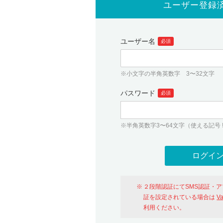
ユーザー登録
ユーザー名
必須
※小文字の半角英数字 3〜32文字
パスワード
必須
※半角英数字3〜64文字（使える記号 ! # $ %
２段階認証にてSMS認証・
証を設定されている場合は
V
利用ください。