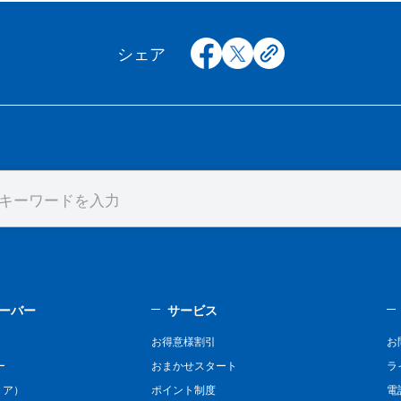
facebook
x
copy
シェア
ーバー
サービス
お得意様割引
お
ー
おまかせスタート
ラ
リア）
ポイント制度
電