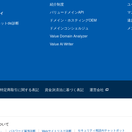
紹介制度
ユ
バリュードメインAPI
マ
ィ
ドメイン・ホスティングOEM
違
n ネットde診断
ドメインコンシェルジュ
メ
Value Domain Analyzer
Value AI Writer
特定商取引に関する表記
資金決済法に基づく表記
運営会社
ついて
セキュリティ相談AIチャットボット
4」
パスワード漏洩診断
Webサイトリスク診断