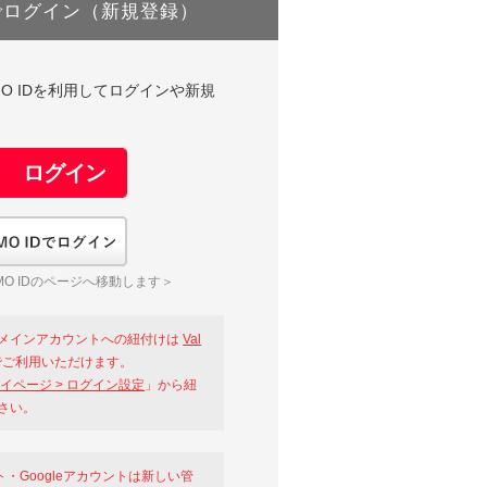
でログイン（新規登録）
DやGMO IDを利用してログインや新規
GMO IDでログイン
O IDのページへ移動します＞
メインアカウントへの紐付けは
Val
ご利用いただけます。
イページ > ログイン設定
」から紐
さい。
ント・Googleアカウントは新しい管