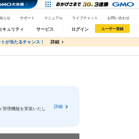
知らせ
サポート
マニュアル
ライブチャット
お問い合わせ
セキュリティ
サービス
ログイン
ユーザー登録
トが当たるチャンス！
無料
詳細
詳細
ドメイン移管
XREA
サイトロック
ポイント制度
ーを含む最新の機能を使う方
ーを含む最新の機能を使う方
.jpドメインオークション
ドメイン・ホスティングOEM
プレミアムドメイン
Value AI Writer
neアカウント作成
Oneにログイン
詳細
イン可能
録可能
ィ管理機能を実装いたし
GMO ID
GMO ID
Amazon
Amazon
n Oneのアカウント作成画面へ遷移します
main Oneのログイン画面へ遷移します