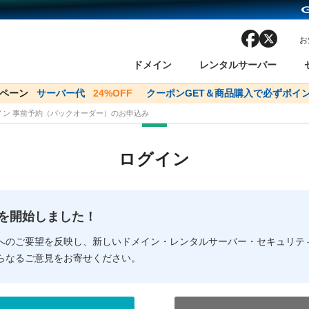
facebook
x
お
ドメイン
レンタルサーバー
ンペーン
ドメイン✕コアサーバーV2ビジネス応援キャンペーン
サーバー代
24%OFF
クーポンGET＆商品購入で必ずポイン
サーバー料金1年間
メイン 事前予約（バックオーダー）のお申込み
ン検索
ーバー
 Domain ネットde診断
様割引
ドメイン登録
バリューサーバー
SSL証明書
おまかせスタート
ドメインをご利用希望の方
ドメインをご利用希望の方
One レンタルサーバ
One レンタルサーバ
おすすめ
おすすめ
ログイン
ン価格一覧
レンタルサーバー
度
ドメイン一括検索
バリュードメインAPI
オークション
ンコンシェルジュ
.jpドメインバックオーダー
Value Domain Analyzer
Domainユーザー登録
 Domainにログイン
Value Domain O
Value Domain 
NEW!
の提供を開始しました！
応（Google等）
応（Google等）
メインの種類
WHOIS検索
以下でもログ
以下でも登
へのご要望を反映し、新しいドメイン・レンタルサーバー・セキュリテ
らなるご意見をお寄せください。
Google
Google
Yahoo!
Yahoo!
※AmazonはValue Domai
※AmazonはValue Do