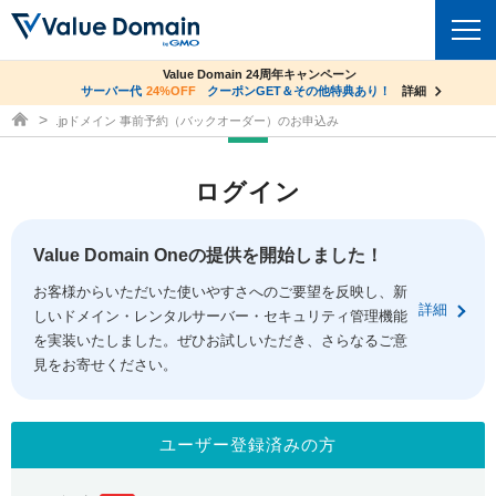
co.jpドメイン✕コアサーバーV2ビジネス応援キャンペーン
Value Domain 24周年キャンペーン
ドメイン
サーバー代
24%OFF
サーバー料金1年間無料
クーポンGET＆その他特典あり！
詳細
詳細
ドメイン取得ならバリュードメイン
.jpドメイン 事前予約（バックオーダー）のお申込み
ドメイントップ
レンタルサーバー
ログイン
ドメイン検索
サーバートップ
セキュリティ
ドメイン登録
コアサーバー
Value Domain Oneの提供を開始しました！
セキュリティトップ
サービス
ドメイン移管
お客様からいただいた使いやすさへのご要望を反映し、新
バリューサーバー
Value Domain ネットde診断
詳細
しいドメイン・レンタルサーバー・セキュリティ管理機能
サービストップ
facebook
x
ドメイン価格一覧
XREA
を実装いたしました。ぜひお試しいただき、さらなるご意
SSL証明書
見をお寄せください。
お得意様割引
ドメイン一括検索
お知らせ
サポート
Oneレンタルサーバー
サイトロック
おまかせスタート
.jpドメインオークション
マニュアル
ライブチャット
ユーザー登録済みの方
ポイント制度
gTLDオークション
NEW!
お問い合わせ