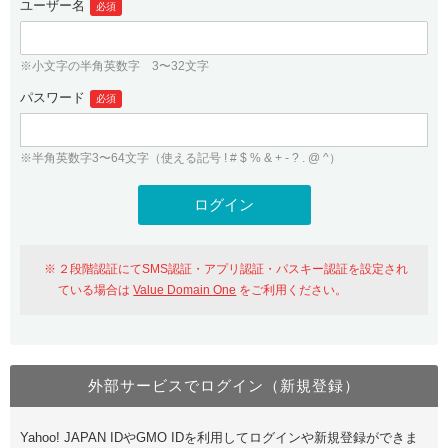
ユーザー名
必須
紹介制度
.jpドメインバックオーダー
ログイン
バリュードメインAPI
プレミアムドメイン
※小文字の半角英数字 3〜32文字
従来のバリュードメインをご利用希望の方
ユーザー登録
ドメイン・ホスティングOEM
パスワード
人気ドメインの種類
必須
従来のバリュードメインをご利用希望の方
ドメインコンシェルジュ
WHOIS検索
※半角英数字3〜64文字（使える記号 ! # $ % & + - ? . @ ^）
Value Domain Analyzer
Value Domainにログイン
Value AI Writer
外部サービスでの登録が一部未対応（Google等）
Value Domainユーザー登録
２段階認証にてSMS認証・アプリ認証・パスキー認証を設定され
外部サービスでの登録が一部未対応（Google等）
One レンタルサーバーを含む最新の機能を使う方
おすすめ
ている場合は
Value Domain One
をご利用ください。
One レンタルサーバーを含む最新の機能を使う方
おすすめ
外部サービスでログイン（新規登録）
Value Domain Oneにログイン
Yahoo! JAPAN IDやGMO IDを利用してログインや新規登録ができま
Value Domain Oneアカウント作成