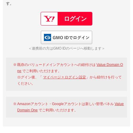
す。
以下でもログイン可能
Google
Yahoo!
以下でも登録可能
GMO ID
Amazon
Google
Yahoo!
GMO IDでログイン
※AmazonはValue Domain Oneのログイン画面へ遷移します
GMO ID
Amazon
＜連携前の方はGMO IDのページへ移動します＞
※AmazonはValue Domain Oneのアカウント作成画面へ遷移します
既存のバリュードメインアカウントへの紐付けは
Value Domain O
ne
でご利用いただけます。
ログイン後、「
マイページ > ログイン設定
」から紐付けを行って
ください。
Amazonアカウント・Googleアカウントは新しい管理パネル
Value
Domain One
でご利用いただけます。