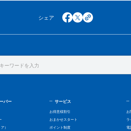
facebook
x
copy
シェア
ーバー
サービス
お得意様割引
お
ー
おまかせスタート
ラ
リア）
ポイント制度
電