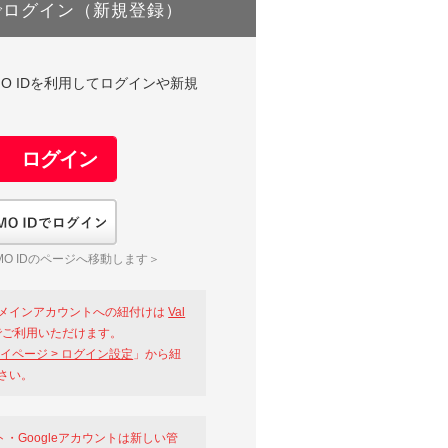
でログイン（新規登録）
DやGMO IDを利用してログインや新規
GMO IDでログイン
O IDのページへ移動します＞
メインアカウントへの紐付けは
Val
ご利用いただけます。
イページ > ログイン設定
」から紐
さい。
ント・Googleアカウントは新しい管