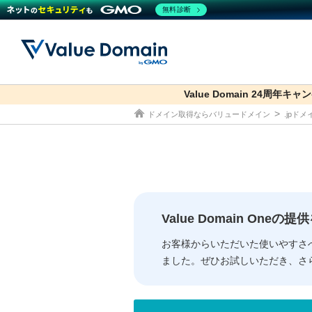
無料診断
Value Domain 24周年キャ
co.jp
ドメイン取得ならバリュードメイン
.jpド
ドメイン
レンタルサーバー
セキュリティ
サービス
ドメイ
コアサ
Value
お得意
従来のバリュー
従来のバリュー
DOMAIN
RENTAL SERVER
SECURITY
SERVICE
ドメイ
One
紹介制
ドメイントップ
サーバートップ
セキュリティトップ
サービストップ
gTLD
ドメイ
Value 
Value
Value Domain One
外部サービスでの登録が一部未対
外部サービスでの登録が一部未対
人気ド
お客様からいただいた使いやすさ
ました。ぜひお試しいただき、さ