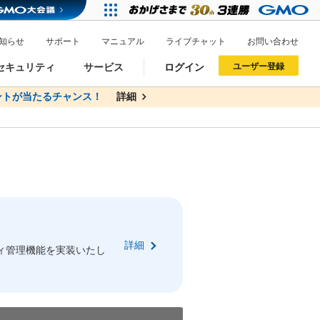
知らせ
サポート
マニュアル
ライブチャット
お問い合わせ
セキュリティ
サービス
ログイン
ユーザー登録
トが当たるチャンス！
無料
詳細
詳細
ドメイン移管
XREA
サイトロック
ポイント制度
ーを含む最新の機能を使う方
ーを含む最新の機能を使う方
.jpドメインオークション
ドメイン・ホスティングOEM
プレミアムドメイン
Value AI Writer
neアカウント作成
Oneにログイン
詳細
イン可能
録可能
ィ管理機能を実装いたし
GMO ID
GMO ID
Amazon
Amazon
n Oneのアカウント作成画面へ遷移します
main Oneのログイン画面へ遷移します