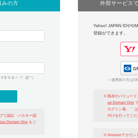
済みの方
外部サービス
Yahoo! JAPAN I
登録ができます。
 & + - ? . @ ^）
＜連携前の方はGM
既存のバリュード
ue Domain One
で
ログイン後、「
マ
アプリ認証・パスキー認
付けを行ってくだ
alue Domain One
をご
Amazonアカウ