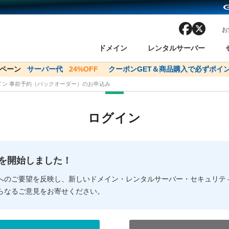
facebook
x
お
ドメイン
レンタルサーバー
ンペーン
ドメイン✕コアサーバーV2ビジネス応援キャンペーン
サーバー代
24%OFF
クーポンGET＆商品購入で必ずポイン
サーバー料金1年間
メイン 事前予約（バックオーダー）のお申込み
ン検索
ーバー
 Domain ネットde診断
様割引
ドメイン登録
バリューサーバー
SSL証明書
おまかせスタート
ドメインをご利用希望の方
ドメインをご利用希望の方
One レンタルサーバ
One レンタルサーバ
おすすめ
おすすめ
ログイン
ン価格一覧
レンタルサーバー
度
ドメイン一括検索
バリュードメインAPI
オークション
ンコンシェルジュ
.jpドメインバックオーダー
Value Domain Analyzer
Domainユーザー登録
 Domainにログイン
Value Domain O
Value Domain 
NEW!
の提供を開始しました！
応（Google等）
応（Google等）
メインの種類
WHOIS検索
以下でもログ
以下でも登
へのご要望を反映し、新しいドメイン・レンタルサーバー・セキュリテ
らなるご意見をお寄せください。
Google
Google
Yahoo!
Yahoo!
※AmazonはValue Domai
※AmazonはValue Do