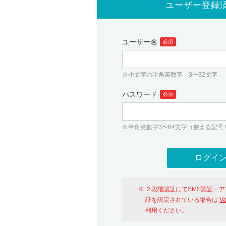
ユーザー登録
ユーザー名
必須
※小文字の半角英数字 3〜32文字
パスワード
必須
※半角英数字3〜64文字（使える記号 ! # $ %
２段階認証にてSMS認証・
証を設定されている場合は
V
利用ください。