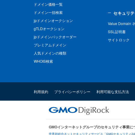
ドメイン価格一覧
ドメイン一括検索
セキュリテ
jpドメインオークション
Value Domai
gTLDオークション
SSL証明書
jpドメインバックオーダー
サイトロック
プレミアムドメイン
人気ドメインの種類
WHOIS検索
利用規約
プライバシーポリシー
利用可能な支払方法
GMOインターネットグループのセキュリティ事業に
世界初総合ネットセキュリティサービス「GMOセキュリティ2