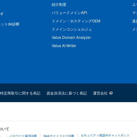
紹介制度
ユ
バリュードメインAPI
マ
ィ
ドメイン・ホスティングOEM
違
n ネットde診断
ドメインコンシェルジュ
メ
Value Domain Analyzer
Value AI Writer
特定商取引に関する表記
資金決済法に基づく表記
運営会社
ついて
セキュリティ相談AIチャットボット
4」
パスワード漏洩診断
Webサイトリスク診断