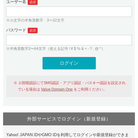
ユーザー名
必須
紹介制度
.jpドメインバックオーダー
ログイン
バリュードメインAPI
プレミアムドメイン
※小文字の半角英数字 3〜32文字
従来のバリュードメインをご利用希望の方
ユーザー登録
ドメイン・ホスティングOEM
パスワード
人気ドメインの種類
必須
従来のバリュードメインをご利用希望の方
ドメインコンシェルジュ
WHOIS検索
※半角英数字3〜64文字（使える記号 ! # $ % & + - ? . @ ^）
Value Domain Analyzer
Value Domainにログイン
Value AI Writer
外部サービスでの登録が一部未対応（Google等）
Value Domainユーザー登録
２段階認証にてSMS認証・アプリ認証・パスキー認証を設定され
外部サービスでの登録が一部未対応（Google等）
One レンタルサーバーを含む最新の機能を使う方
おすすめ
ている場合は
Value Domain One
をご利用ください。
One レンタルサーバーを含む最新の機能を使う方
おすすめ
外部サービスでログイン（新規登録）
Value Domain Oneにログイン
Yahoo! JAPAN IDやGMO IDを利用してログインや新規登録ができま
Value Domain Oneアカウント作成