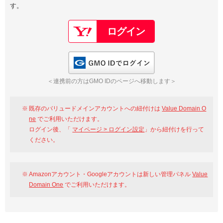
す。
以下でもログイン可能
Google
Yahoo!
以下でも登録可能
GMO ID
Amazon
Google
Yahoo!
GMO IDでログイン
※AmazonはValue Domain Oneのログイン画面へ遷移します
GMO ID
Amazon
＜連携前の方はGMO IDのページへ移動します＞
※AmazonはValue Domain Oneのアカウント作成画面へ遷移します
既存のバリュードメインアカウントへの紐付けは
Value Domain O
ne
でご利用いただけます。
ログイン後、「
マイページ > ログイン設定
」から紐付けを行って
ください。
Amazonアカウント・Googleアカウントは新しい管理パネル
Value
Domain One
でご利用いただけます。