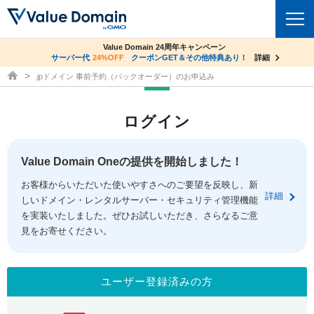
co.jpドメイン✕コアサーバーV2ビジネス応援キャンペーン
Value Domain 24周年キャンペーン
ドメイン
サーバー代
24%OFF
サーバー料金1年間無料
クーポンGET＆その他特典あり！
詳細
詳細
ドメイン取得ならバリュードメイン
.jpドメイン 事前予約（バックオーダー）のお申込み
ドメイントップ
レンタルサーバー
ログイン
ドメイン検索
サーバートップ
セキュリティ
ドメイン登録
コアサーバー
Value Domain Oneの提供を開始しました！
セキュリティトップ
サービス
ドメイン移管
お客様からいただいた使いやすさへのご要望を反映し、新
バリューサーバー
Value Domain ネットde診断
詳細
しいドメイン・レンタルサーバー・セキュリティ管理機能
サービストップ
facebook
x
ドメイン価格一覧
XREA
を実装いたしました。ぜひお試しいただき、さらなるご意
SSL証明書
見をお寄せください。
お得意様割引
ドメイン一括検索
お知らせ
サポート
Oneレンタルサーバー
サイトロック
おまかせスタート
.jpドメインオークション
マニュアル
ライブチャット
ユーザー登録済みの方
ポイント制度
gTLDオークション
NEW!
お問い合わせ