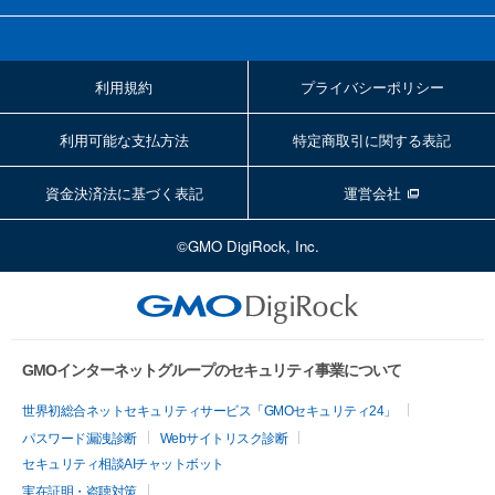
利用規約
プライバシーポリシー
利用可能な支払方法
特定商取引に関する表記
資金決済法に基づく表記
運営会社
©GMO DigiRock, Inc.
GMOインターネットグループのセキュリティ事業について
世界初総合ネットセキュリティサービス「GMOセキュリティ24」
パスワード漏洩診断
Webサイトリスク診断
セキュリティ相談AIチャットボット
実在証明・盗聴対策