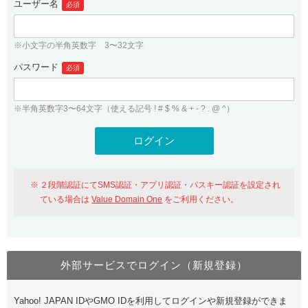
ユーザー名
必須
紹介制度
.jpドメインバックオーダー
ログイン
バリュードメインAPI
プレミアムドメイン
※小文字の半角英数字 3〜32文字
従来のバリュードメインをご利用希望の方
ユーザー登録
ドメイン・ホスティングOEM
パスワード
人気ドメインの種類
必須
従来のバリュードメインをご利用希望の方
ドメインコンシェルジュ
WHOIS検索
※半角英数字3〜64文字（使える記号 ! # $ % & + - ? . @ ^）
Value Domain Analyzer
Value Domainにログイン
Value AI Writer
外部サービスでの登録が一部未対応（Google等）
Value Domainユーザー登録
２段階認証にてSMS認証・アプリ認証・パスキー認証を設定され
外部サービスでの登録が一部未対応（Google等）
One レンタルサーバーを含む最新の機能を使う方
おすすめ
ている場合は
Value Domain One
をご利用ください。
One レンタルサーバーを含む最新の機能を使う方
おすすめ
外部サービスでログイン（新規登録）
Value Domain Oneにログイン
Yahoo! JAPAN IDやGMO IDを利用してログインや新規登録ができま
Value Domain Oneアカウント作成