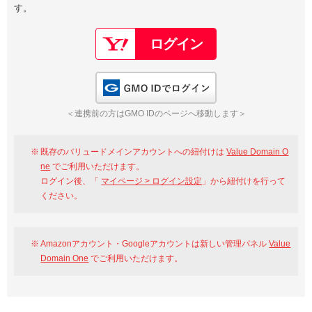
す。
以下でもログイン可能
Google
Yahoo!
以下でも登録可能
GMO ID
Amazon
Google
Yahoo!
GMO IDでログイン
※AmazonはValue Domain Oneのログイン画面へ遷移します
GMO ID
Amazon
＜連携前の方はGMO IDのページへ移動します＞
※AmazonはValue Domain Oneのアカウント作成画面へ遷移します
既存のバリュードメインアカウントへの紐付けは
Value Domain O
ne
でご利用いただけます。
ログイン後、「
マイページ > ログイン設定
」から紐付けを行って
ください。
Amazonアカウント・Googleアカウントは新しい管理パネル
Value
Domain One
でご利用いただけます。