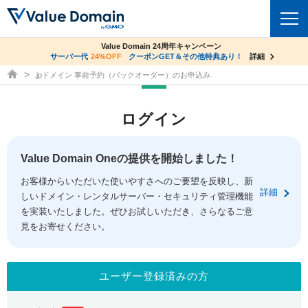
co.jpドメイン✕コアサーバーV2ビジネス応援キャンペーン
Value Domain 24周年キャンペーン
ドメイン
サーバー代
24%OFF
サーバー料金1年間無料
クーポンGET＆その他特典あり！
詳細
詳細
ドメイン取得ならバリュードメイン
.jpドメイン 事前予約（バックオーダー）のお申込み
ドメイントップ
レンタルサーバー
ログイン
ドメイン検索
サーバートップ
セキュリティ
ドメイン登録
コアサーバー
Value Domain Oneの提供を開始しました！
セキュリティトップ
サービス
ドメイン移管
お客様からいただいた使いやすさへのご要望を反映し、新
バリューサーバー
Value Domain ネットde診断
詳細
しいドメイン・レンタルサーバー・セキュリティ管理機能
サービストップ
facebook
x
ドメイン価格一覧
XREA
を実装いたしました。ぜひお試しいただき、さらなるご意
SSL証明書
見をお寄せください。
お得意様割引
ドメイン一括検索
お知らせ
サポート
Oneレンタルサーバー
サイトロック
おまかせスタート
.jpドメインオークション
マニュアル
ライブチャット
ユーザー登録済みの方
ポイント制度
gTLDオークション
NEW!
お問い合わせ