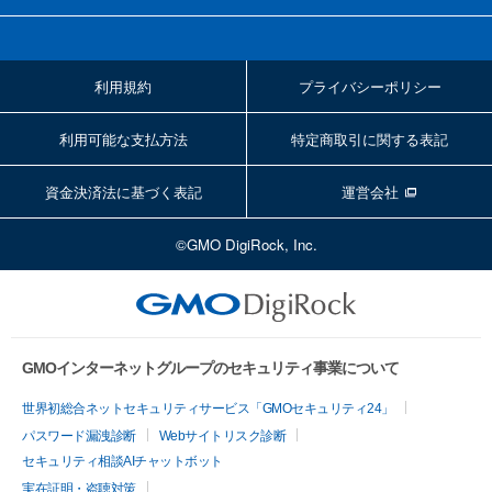
利用規約
プライバシーポリシー
利用可能な支払方法
特定商取引に関する表記
資金決済法に基づく表記
運営会社
©GMO DigiRock, Inc.
GMOインターネットグループのセキュリティ事業について
世界初総合ネットセキュリティサービス「GMOセキュリティ24」
パスワード漏洩診断
Webサイトリスク診断
セキュリティ相談AIチャットボット
実在証明・盗聴対策