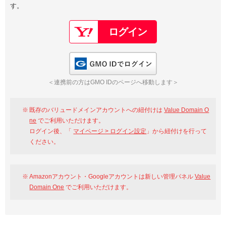
す。
以下でもログイン可能
Google
Yahoo!
以下でも登録可能
GMO ID
Amazon
Google
Yahoo!
GMO IDでログイン
※AmazonはValue Domain Oneのログイン画面へ遷移します
GMO ID
Amazon
＜連携前の方はGMO IDのページへ移動します＞
※AmazonはValue Domain Oneのアカウント作成画面へ遷移します
既存のバリュードメインアカウントへの紐付けは
Value Domain O
ne
でご利用いただけます。
ログイン後、「
マイページ > ログイン設定
」から紐付けを行って
ください。
Amazonアカウント・Googleアカウントは新しい管理パネル
Value
Domain One
でご利用いただけます。