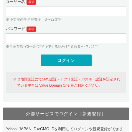
ユーザー名
必須
紹介制度
.jpドメインバックオーダー
ログイン
バリュードメインAPI
プレミアムドメイン
※小文字の半角英数字 3〜32文字
従来のバリュードメインをご利用希望の方
ユーザー登録
ドメイン・ホスティングOEM
パスワード
人気ドメインの種類
必須
従来のバリュードメインをご利用希望の方
ドメインコンシェルジュ
WHOIS検索
※半角英数字3〜64文字（使える記号 ! # $ % & + - ? . @ ^）
Value Domain Analyzer
Value Domainにログイン
Value AI Writer
外部サービスでの登録が一部未対応（Google等）
Value Domainユーザー登録
２段階認証にてSMS認証・アプリ認証・パスキー認証を設定され
外部サービスでの登録が一部未対応（Google等）
One レンタルサーバーを含む最新の機能を使う方
おすすめ
ている場合は
Value Domain One
をご利用ください。
One レンタルサーバーを含む最新の機能を使う方
おすすめ
外部サービスでログイン（新規登録）
Value Domain Oneにログイン
Yahoo! JAPAN IDやGMO IDを利用してログインや新規登録ができま
Value Domain Oneアカウント作成