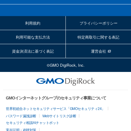
利用規約
プライバシーポリシー
利用可能な支払方法
特定商取引に関する表記
資金決済法に基づく表記
運営会社
©GMO DigiRock, Inc.
GMOインターネットグループのセキュリティ事業について
世界初総合ネットセキュリティサービス「GMOセキュリティ24」
パスワード漏洩診断
Webサイトリスク診断
セキュリティ相談AIチャットボット
実在証明・盗聴対策