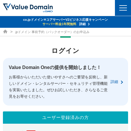
co.jpドメイン✕コアサーバーV2ビジネス応援キャンペーン
ドメイン
サーバー料金1年間無料
詳細
ドメイン取得ならバリュードメイン
.jpドメイン 事前予約（バックオーダー）のお申込み
ドメイントップ
レンタルサーバー
ログイン
ドメイン検索
サーバートップ
セキュリティ
ドメイン登録
コアサーバー
Value Domain Oneの提供を開始しました！
セキュリティトップ
サービス
ドメイン移管
お客様からいただいた使いやすさへのご要望を反映し、新
バリューサーバー
Value Domain ネットde診断
詳細
しいドメイン・レンタルサーバー・セキュリティ管理機能
サービストップ
facebook
x
ドメイン価格一覧
XREA
を実装いたしました。ぜひお試しいただき、さらなるご意
SSL証明書
見をお寄せください。
お得意様割引
ドメイン一括検索
お知らせ
サポート
Oneレンタルサーバー
サイトロック
おまかせスタート
.jpドメインオークション
マニュアル
ライブチャット
ユーザー登録済みの方
ポイント制度
gTLDオークション
NEW!
お問い合わせ