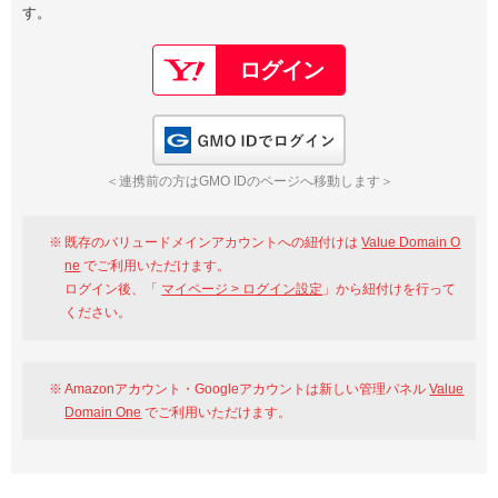
す。
以下でもログイン可能
Google
Yahoo!
以下でも登録可能
GMO ID
Amazon
Google
Yahoo!
GMO IDでログイン
※AmazonはValue Domain Oneのログイン画面へ遷移します
GMO ID
Amazon
＜連携前の方はGMO IDのページへ移動します＞
※AmazonはValue Domain Oneのアカウント作成画面へ遷移します
既存のバリュードメインアカウントへの紐付けは
Value Domain O
ne
でご利用いただけます。
ログイン後、「
マイページ > ログイン設定
」から紐付けを行って
ください。
Amazonアカウント・Googleアカウントは新しい管理パネル
Value
Domain One
でご利用いただけます。