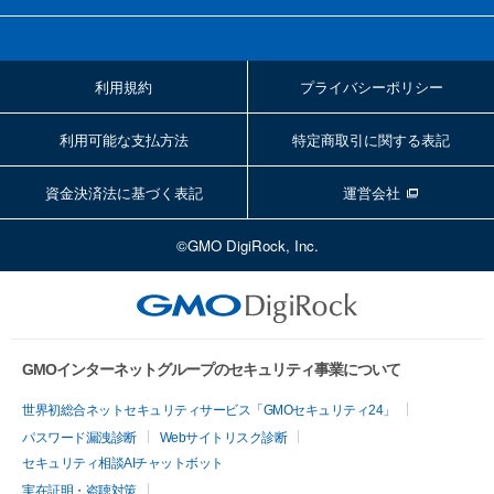
利用規約
プライバシーポリシー
利用可能な支払方法
特定商取引に関する表記
資金決済法に基づく表記
運営会社
©GMO DigiRock, Inc.
GMOインターネットグループのセキュリティ事業について
世界初総合ネットセキュリティサービス「GMOセキュリティ24」
パスワード漏洩診断
Webサイトリスク診断
セキュリティ相談AIチャットボット
実在証明・盗聴対策