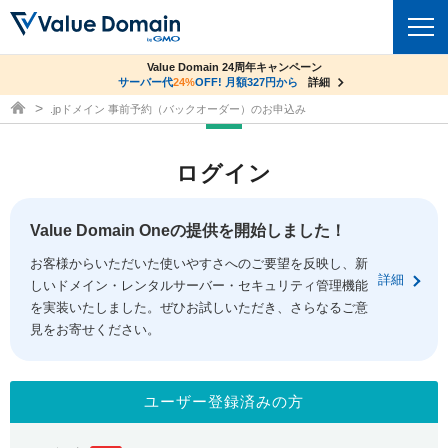
co.jpドメイン✕コアサーバーV2ビジネス応援キャンペーン
Value Domain 24周年キャンペーン
ドメイン
サーバー代
サーバー料金1年間無料
24%
OFF! 月額327円から
詳細
詳細
ドメイン取得ならバリュードメイン
.jpドメイン 事前予約（バックオーダー）のお申込み
ドメイントップ
レンタルサーバー
ログイン
ドメイン検索
サーバートップ
セキュリティ
ドメイン登録
コアサーバー
Value Domain Oneの提供を開始しました！
セキュリティトップ
サービス
ドメイン移管
お客様からいただいた使いやすさへのご要望を反映し、新
バリューサーバー
Value Domain ネットde診断
詳細
しいドメイン・レンタルサーバー・セキュリティ管理機能
サービストップ
facebook
x
ドメイン価格一覧
XREA
を実装いたしました。ぜひお試しいただき、さらなるご意
SSL証明書
見をお寄せください。
お得意様割引
ドメイン一括検索
お知らせ
サポート
Oneレンタルサーバー
サイトロック
おまかせスタート
.jpドメインオークション
マニュアル
ライブチャット
ユーザー登録済みの方
ポイント制度
gTLDオークション
NEW!
お問い合わせ