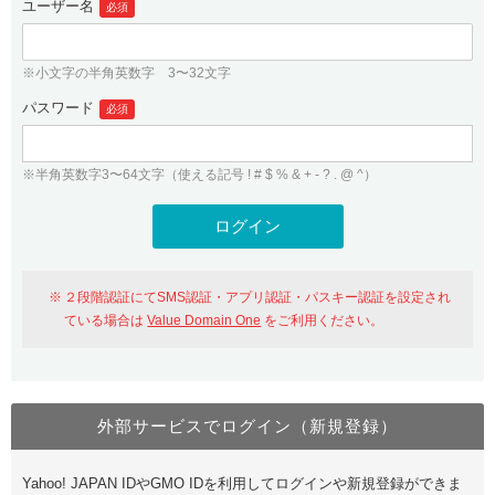
ユーザー名
必須
紹介制度
.jpドメインバックオーダー
ログイン
バリュードメインAPI
プレミアムドメイン
※小文字の半角英数字 3〜32文字
従来のバリュードメインをご利用希望の方
ユーザー登録
ドメイン・ホスティングOEM
パスワード
人気ドメインの種類
必須
従来のバリュードメインをご利用希望の方
ドメインコンシェルジュ
WHOIS検索
※半角英数字3〜64文字（使える記号 ! # $ % & + - ? . @ ^）
Value Domain Analyzer
Value Domainにログイン
Value AI Writer
外部サービスでの登録が一部未対応（Google等）
Value Domainユーザー登録
２段階認証にてSMS認証・アプリ認証・パスキー認証を設定され
外部サービスでの登録が一部未対応（Google等）
One レンタルサーバーを含む最新の機能を使う方
おすすめ
ている場合は
Value Domain One
をご利用ください。
One レンタルサーバーを含む最新の機能を使う方
おすすめ
外部サービスでログイン（新規登録）
Value Domain Oneにログイン
Yahoo! JAPAN IDやGMO IDを利用してログインや新規登録ができま
Value Domain Oneアカウント作成