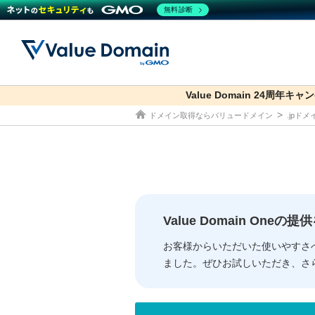
無料診断
Value Domain 24周年キャ
co.jp
ドメイン取得ならバリュードメイン
.jpド
ドメイン
レンタルサーバー
セキュリティ
サービス
ドメイ
コアサ
Value
お得意
従来のバリュー
従来のバリュー
DOMAIN
RENTAL SERVER
SECURITY
SERVICE
ドメイ
One
紹介制
ドメイントップ
サーバートップ
セキュリティトップ
サービストップ
gTLD
ドメイ
Value 
Value
Value Domain One
外部サービスでの登録が一部未対
外部サービスでの登録が一部未対
人気ド
お客様からいただいた使いやすさ
ました。ぜひお試しいただき、さ