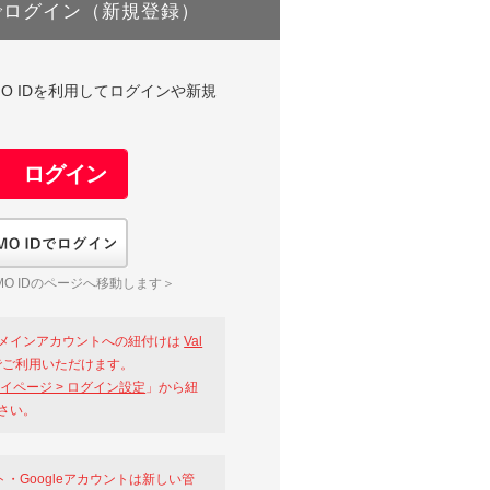
でログイン（新規登録）
DやGMO IDを利用してログインや新規
GMO IDでログイン
O IDのページへ移動します＞
メインアカウントへの紐付けは
Val
ご利用いただけます。
イページ > ログイン設定
」から紐
さい。
ント・Googleアカウントは新しい管