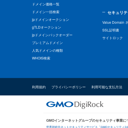
ドメイン価格一覧
ドメイン一括検索
セキュリテ
jpドメインオークション
Value Domai
gTLDオークション
SSL証明書
jpドメインバックオーダー
サイトロック
プレミアムドメイン
人気ドメインの種類
WHOIS検索
利用規約
プライバシーポリシー
利用可能な支払方法
GMOインターネットグループのセキュリティ事業に
世界初総合ネットセキュリティサービス「GMOセキュリティ2