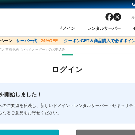
facebook
x
お
ドメイン
レンタルサーバー
ンペーン
ドメイン✕コアサーバーV2ビジネス応援キャンペーン
サーバー代
24%OFF
クーポンGET＆商品購入で必ずポイン
サーバー料金1年間
メイン 事前予約（バックオーダー）のお申込み
ン検索
ーバー
 Domain ネットde診断
様割引
ドメイン登録
バリューサーバー
SSL証明書
おまかせスタート
ドメインをご利用希望の方
ドメインをご利用希望の方
One レンタルサーバ
One レンタルサーバ
おすすめ
おすすめ
ログイン
ン価格一覧
レンタルサーバー
度
ドメイン一括検索
バリュードメインAPI
オークション
ンコンシェルジュ
.jpドメインバックオーダー
Value Domain Analyzer
Domainユーザー登録
 Domainにログイン
Value Domain O
Value Domain 
NEW!
の提供を開始しました！
応（Google等）
応（Google等）
メインの種類
WHOIS検索
以下でもログ
以下でも登
へのご要望を反映し、新しいドメイン・レンタルサーバー・セキュリテ
らなるご意見をお寄せください。
Google
Google
Yahoo!
Yahoo!
※AmazonはValue Domai
※AmazonはValue Do