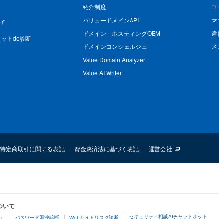
紹介制度
ユ
バリュードメインAPI
マ
ィ
ドメイン・ホスティングOEM
違
n ネットde診断
ドメインコンシェルジュ
メ
Value Domain Analyzer
Value AI Writer
特定商取引に関する表記
資金決済法に基づく表記
運営会社
ついて
セキュリティ相談AIチャットボット
4」
パスワード漏洩診断
Webサイトリスク診断