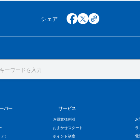
facebook
x
copy
シェア
ーバー
サービス
お得意様割引
お
ー
おまかせスタート
ラ
リア）
ポイント制度
電