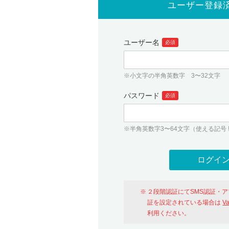
ユーザー登録
ユーザー名
必須
※小文字の半角英数字 3〜32文字
パスワード
必須
※半角英数字3〜64文字（使える記号 ! # $ %
２段階認証にてSMS認証・
証を設定されている場合は
V
利用ください。