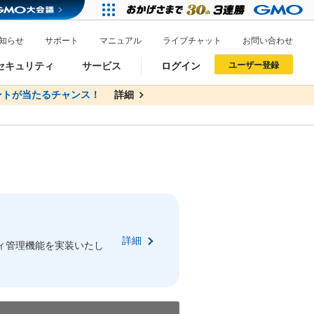
知らせ
サポート
マニュアル
ライブチャット
お問い合わせ
セキュリティ
サービス
ログイン
ユーザー登録
トが当たるチャンス！
無料
詳細
詳細
ドメイン移管
XREA
サイトロック
ポイント制度
ーを含む最新の機能を使う方
ーを含む最新の機能を使う方
.jpドメインオークション
ドメイン・ホスティングOEM
プレミアムドメイン
Value AI Writer
neアカウント作成
Oneにログイン
詳細
イン可能
録可能
ィ管理機能を実装いたし
GMO ID
GMO ID
Amazon
Amazon
n Oneのアカウント作成画面へ遷移します
main Oneのログイン画面へ遷移します