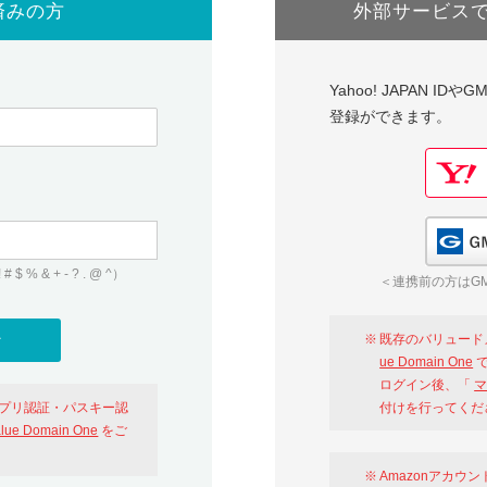
済みの方
外部サービス
Yahoo! JAPAN I
登録ができます。
 & + - ? . @ ^）
＜連携前の方はGM
既存のバリュード
ue Domain One
で
ログイン後、「
マ
アプリ認証・パスキー認
付けを行ってくだ
alue Domain One
をご
Amazonアカウ