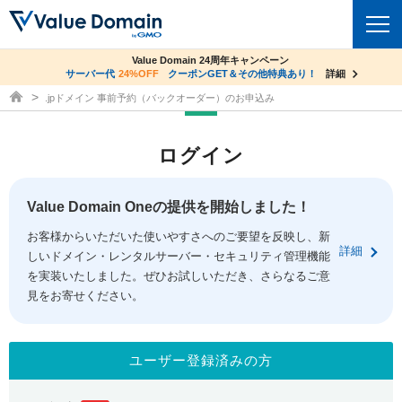
co.jpドメイン✕コアサーバーV2ビジネス応援キャンペーン
Value Domain 24周年キャンペーン
ドメイン
サーバー代
24%OFF
サーバー料金1年間無料
クーポンGET＆その他特典あり！
詳細
詳細
ドメイン取得ならバリュードメイン
.jpドメイン 事前予約（バックオーダー）のお申込み
ドメイントップ
レンタルサーバー
ログイン
ドメイン検索
サーバートップ
セキュリティ
ドメイン登録
コアサーバー
Value Domain Oneの提供を開始しました！
セキュリティトップ
サービス
ドメイン移管
お客様からいただいた使いやすさへのご要望を反映し、新
バリューサーバー
Value Domain ネットde診断
詳細
しいドメイン・レンタルサーバー・セキュリティ管理機能
サービストップ
facebook
x
ドメイン価格一覧
XREA
を実装いたしました。ぜひお試しいただき、さらなるご意
SSL証明書
見をお寄せください。
お得意様割引
ドメイン一括検索
お知らせ
サポート
Oneレンタルサーバー
サイトロック
おまかせスタート
.jpドメインオークション
マニュアル
ライブチャット
ユーザー登録済みの方
ポイント制度
gTLDオークション
NEW!
お問い合わせ