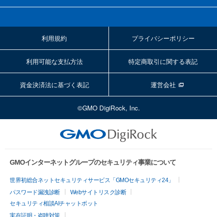
利用規約
プライバシーポリシー
利用可能な支払方法
特定商取引に関する表記
資金決済法に基づく表記
運営会社
©GMO DigiRock, Inc.
GMOインターネットグループのセキュリティ事業について
世界初総合ネットセキュリティサービス「GMOセキュリティ24」
パスワード漏洩診断
Webサイトリスク診断
セキュリティ相談AIチャットボット
実在証明・盗聴対策