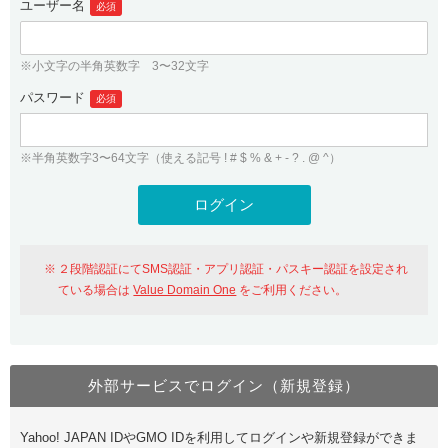
ユーザー名
必須
紹介制度
.jpドメインバックオーダー
ログイン
バリュードメインAPI
プレミアムドメイン
※小文字の半角英数字 3〜32文字
従来のバリュードメインをご利用希望の方
ユーザー登録
ドメイン・ホスティングOEM
パスワード
人気ドメインの種類
必須
従来のバリュードメインをご利用希望の方
ドメインコンシェルジュ
WHOIS検索
※半角英数字3〜64文字（使える記号 ! # $ % & + - ? . @ ^）
Value Domain Analyzer
Value Domainにログイン
Value AI Writer
外部サービスでの登録が一部未対応（Google等）
Value Domainユーザー登録
２段階認証にてSMS認証・アプリ認証・パスキー認証を設定され
外部サービスでの登録が一部未対応（Google等）
One レンタルサーバーを含む最新の機能を使う方
おすすめ
ている場合は
Value Domain One
をご利用ください。
One レンタルサーバーを含む最新の機能を使う方
おすすめ
外部サービスでログイン（新規登録）
Value Domain Oneにログイン
Yahoo! JAPAN IDやGMO IDを利用してログインや新規登録ができま
Value Domain Oneアカウント作成