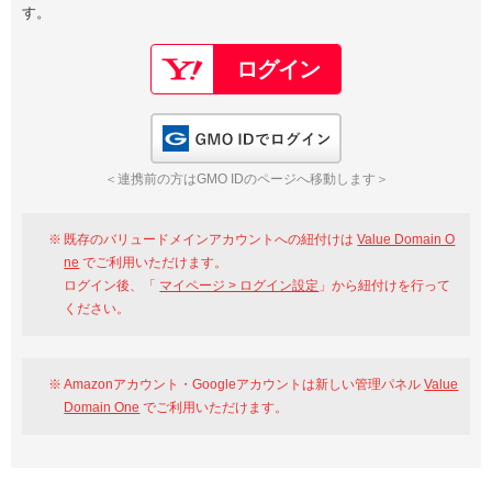
す。
以下でもログイン可能
Google
Yahoo!
以下でも登録可能
GMO ID
Amazon
Google
Yahoo!
GMO IDでログイン
※AmazonはValue Domain Oneのログイン画面へ遷移します
GMO ID
Amazon
＜連携前の方はGMO IDのページへ移動します＞
※AmazonはValue Domain Oneのアカウント作成画面へ遷移します
既存のバリュードメインアカウントへの紐付けは
Value Domain O
ne
でご利用いただけます。
ログイン後、「
マイページ > ログイン設定
」から紐付けを行って
ください。
Amazonアカウント・Googleアカウントは新しい管理パネル
Value
Domain One
でご利用いただけます。