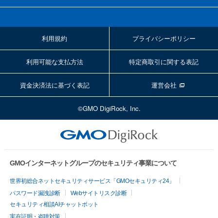
利用規約
プライバシーポリシー
利用可能な支払方法
特定商取引に関する表記
資金決済法に基づく表記
運営会社
©GMO DigiRock, Inc.
GMOインターネットグループのセキュリティ事業について
世界初総合ネットセキュリティサービス「GMOセキュリティ24」
パスワード漏洩診断
Webサイトリスク診断
セキュリティ相談AIチャットボット
実在証明・盗聴対策