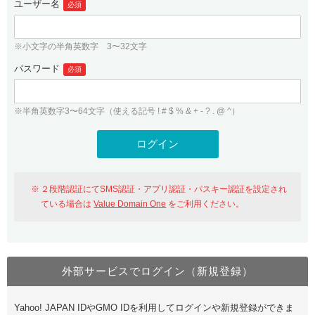
ユーザー名
必須
紹介制度
.jpドメインバックオーダー
ログイン
バリュードメインAPI
プレミアムドメイン
※小文字の半角英数字 3〜32文字
従来のバリュードメインをご利用希望の方
ユーザー登録
ドメイン・ホスティングOEM
パスワード
人気ドメインの種類
必須
従来のバリュードメインをご利用希望の方
ドメインコンシェルジュ
WHOIS検索
※半角英数字3〜64文字（使える記号 ! # $ % & + - ? . @ ^）
Value Domain Analyzer
Value Domainにログイン
Value AI Writer
外部サービスでの登録が一部未対応（Google等）
Value Domainユーザー登録
２段階認証にてSMS認証・アプリ認証・パスキー認証を設定され
外部サービスでの登録が一部未対応（Google等）
One レンタルサーバーを含む最新の機能を使う方
おすすめ
ている場合は
Value Domain One
をご利用ください。
One レンタルサーバーを含む最新の機能を使う方
おすすめ
外部サービスでログイン（新規登録）
Value Domain Oneにログイン
Yahoo! JAPAN IDやGMO IDを利用してログインや新規登録ができま
Value Domain Oneアカウント作成