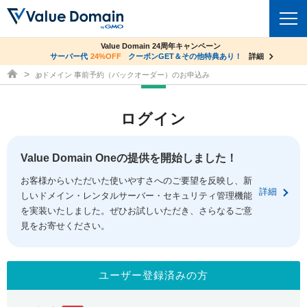
co.jpドメイン✕コアサーバーV2ビジネス応援キャンペーン
Value Domain 24周年キャンペーン
ドメイン
サーバー代
24%OFF
サーバー料金1年間無料
クーポンGET＆その他特典あり！
詳細
詳細
ドメイン取得ならバリュードメイン
.jpドメイン 事前予約（バックオーダー）のお申込み
ドメイントップ
レンタルサーバー
ログイン
ドメイン検索
サーバートップ
セキュリティ
ドメイン登録
コアサーバー
Value Domain Oneの提供を開始しました！
セキュリティトップ
サービス
ドメイン移管
お客様からいただいた使いやすさへのご要望を反映し、新
バリューサーバー
Value Domain ネットde診断
詳細
しいドメイン・レンタルサーバー・セキュリティ管理機能
サービストップ
facebook
x
ドメイン価格一覧
XREA
を実装いたしました。ぜひお試しいただき、さらなるご意
SSL証明書
見をお寄せください。
お得意様割引
ドメイン一括検索
お知らせ
サポート
Oneレンタルサーバー
サイトロック
おまかせスタート
.jpドメインオークション
マニュアル
ライブチャット
ユーザー登録済みの方
ポイント制度
gTLDオークション
NEW!
お問い合わせ