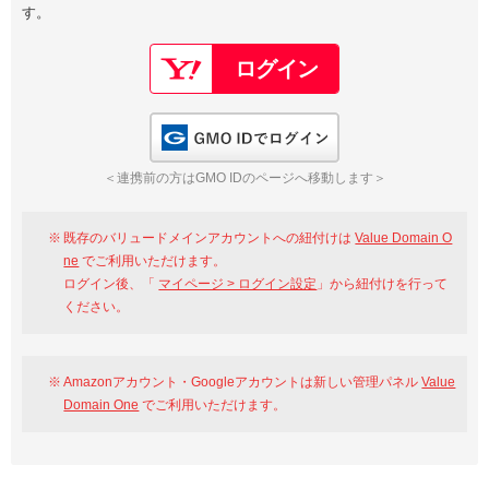
す。
以下でもログイン可能
Google
Yahoo!
以下でも登録可能
GMO ID
Amazon
Google
Yahoo!
GMO IDでログイン
※AmazonはValue Domain Oneのログイン画面へ遷移します
GMO ID
Amazon
＜連携前の方はGMO IDのページへ移動します＞
※AmazonはValue Domain Oneのアカウント作成画面へ遷移します
既存のバリュードメインアカウントへの紐付けは
Value Domain O
ne
でご利用いただけます。
ログイン後、「
マイページ > ログイン設定
」から紐付けを行って
ください。
Amazonアカウント・Googleアカウントは新しい管理パネル
Value
Domain One
でご利用いただけます。