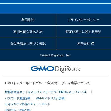
利用規約
プライバシーポリシー
利用可能な支払方法
特定商取引に関する表記
資金決済法に基づく表記
運営会社
©GMO DigiRock, Inc.
GMOインターネットグループのセキュリティ事業について
世界初総合ネットセキュリティサービス「GMOセキュリティ24」
パスワード漏洩診断
Webサイトリスク診断
セキュリティ相談AIチャットボット
実在証明・盗聴対策