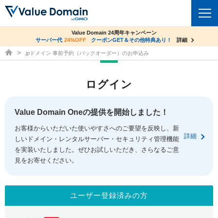
co.jpドメイン✕コアサーバーV2ビジネス応援キャンペーン
Value Domain 24周年キャンペーン
ドメイン
サーバー代
24%OFF
サーバー料金1年間無料
クーポンGET＆その他特典あり！
詳細
詳細
ドメイン取得ならバリュードメイン
.jpドメイン 事前予約（バックオーダー）のお申込み
ドメイントップ
レンタルサーバー
ログイン
ドメイン検索
サーバートップ
セキュリティ
ドメイン登録
コアサーバー
Value Domain Oneの提供を開始しました！
セキュリティトップ
サービス
ドメイン移管
お客様からいただいた使いやすさへのご要望を反映し、新
バリューサーバー
Value Domain ネットde診断
詳細
しいドメイン・レンタルサーバー・セキュリティ管理機能
サービストップ
facebook
x
ドメイン価格一覧
XREA
を実装いたしました。ぜひお試しいただき、さらなるご意
SSL証明書
見をお寄せください。
お得意様割引
ドメイン一括検索
お知らせ
サポート
Oneレンタルサーバー
サイトロック
おまかせスタート
.jpドメインオークション
マニュアル
ライブチャット
ユーザー登録済みの方
ポイント制度
gTLDオークション
NEW!
お問い合わせ