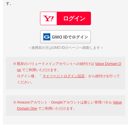
す。
以下でもログイン可能
Google
Yahoo!
以下でも登録可能
GMO ID
Amazon
Google
Yahoo!
GMO IDでログイン
※AmazonはValue Domain Oneのログイン画面へ遷移します
GMO ID
Amazon
＜連携前の方はGMO IDのページへ移動します＞
※AmazonはValue Domain Oneのアカウント作成画面へ遷移します
既存のバリュードメインアカウントへの紐付けは
Value Domain O
ne
でご利用いただけます。
ログイン後、「
マイページ > ログイン設定
」から紐付けを行って
ください。
Amazonアカウント・Googleアカウントは新しい管理パネル
Value
Domain One
でご利用いただけます。