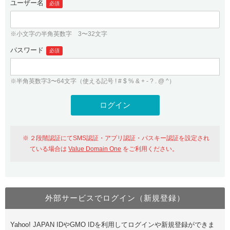
ユーザー名
必須
紹介制度
.jpドメインバックオーダー
ログイン
バリュードメインAPI
プレミアムドメイン
※小文字の半角英数字 3〜32文字
従来のバリュードメインをご利用希望の方
ユーザー登録
ドメイン・ホスティングOEM
パスワード
人気ドメインの種類
必須
従来のバリュードメインをご利用希望の方
ドメインコンシェルジュ
WHOIS検索
※半角英数字3〜64文字（使える記号 ! # $ % & + - ? . @ ^）
Value Domain Analyzer
Value Domainにログイン
Value AI Writer
外部サービスでの登録が一部未対応（Google等）
Value Domainユーザー登録
２段階認証にてSMS認証・アプリ認証・パスキー認証を設定され
外部サービスでの登録が一部未対応（Google等）
One レンタルサーバーを含む最新の機能を使う方
おすすめ
ている場合は
Value Domain One
をご利用ください。
One レンタルサーバーを含む最新の機能を使う方
おすすめ
外部サービスでログイン（新規登録）
Value Domain Oneにログイン
Yahoo! JAPAN IDやGMO IDを利用してログインや新規登録ができま
Value Domain Oneアカウント作成