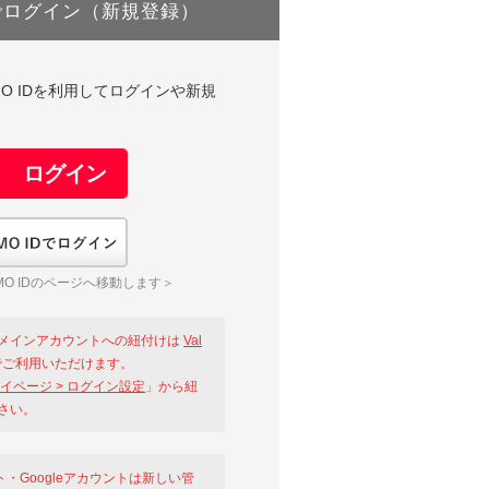
でログイン（新規登録）
DやGMO IDを利用してログインや新規
GMO IDでログイン
O IDのページへ移動します＞
メインアカウントへの紐付けは
Val
ご利用いただけます。
イページ > ログイン設定
」から紐
さい。
ント・Googleアカウントは新しい管