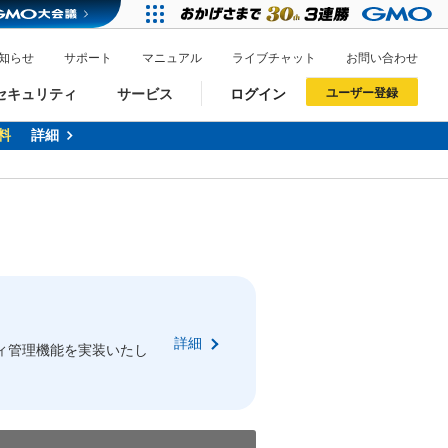
知らせ
サポート
マニュアル
ライブチャット
お問い合わせ
セキュリティ
サービス
ログイン
ユーザー登録
料
詳細
ドメイン移管
XREA
サイトロック
ポイント制度
ーを含む最新の機能を使う方
ーを含む最新の機能を使う方
.jpドメインオークション
ドメイン・ホスティングOEM
プレミアムドメイン
Value AI Writer
neアカウント作成
Oneにログイン
詳細
イン可能
録可能
ィ管理機能を実装いたし
GMO ID
GMO ID
Amazon
Amazon
n Oneのアカウント作成画面へ遷移します
main Oneのログイン画面へ遷移します