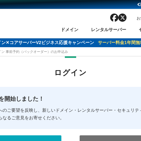
facebook
x
お
ドメイン
レンタルサーバー
ドメイン✕コアサーバーV2ビジネス応援キャンペーン
サーバー料金1年間無
メイン 事前予約（バックオーダー）のお申込み
ン検索
ーバー
 Domain ネットde診断
様割引
ドメイン登録
バリューサーバー
SSL証明書
おまかせスタート
ドメインをご利用希望の方
ドメインをご利用希望の方
One レンタルサーバ
One レンタルサーバ
おすすめ
おすすめ
ログイン
ン価格一覧
レンタルサーバー
度
ドメイン一括検索
バリュードメインAPI
オークション
ンコンシェルジュ
.jpドメインバックオーダー
Value Domain Analyzer
Domainユーザー登録
 Domainにログイン
Value Domain O
Value Domain 
NEW!
の提供を開始しました！
応（Google等）
応（Google等）
メインの種類
WHOIS検索
以下でもログ
以下でも登
へのご要望を反映し、新しいドメイン・レンタルサーバー・セキュリテ
らなるご意見をお寄せください。
Google
Google
Yahoo!
Yahoo!
※AmazonはValue Domai
※AmazonはValue Do