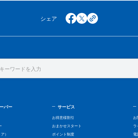
facebook
x
copy
シェア
ーバー
サービス
お得意様割引
お
ー
おまかせスタート
ラ
リア）
ポイント制度
電