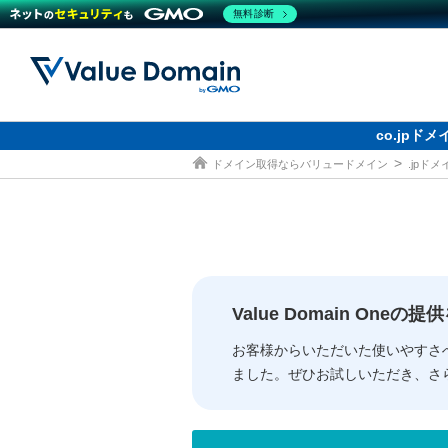
無料診断
co.jp
ドメイン取得ならバリュードメイン
.jpド
ドメイン
レンタルサーバー
セキュリティ
サービス
ドメイ
コアサ
Value
お得意
従来のバリュー
従来のバリュー
DOMAIN
RENTAL SERVER
SECURITY
SERVICE
ドメイ
One
紹介制
ドメイントップ
サーバートップ
セキュリティトップ
サービストップ
gTLD
ドメイ
Value 
Value
Value Domain One
外部サービスでの登録が一部未対
外部サービスでの登録が一部未対
人気ド
お客様からいただいた使いやすさ
ました。ぜひお試しいただき、さ