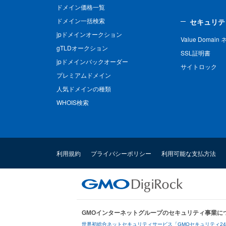
ドメイン価格一覧
ドメイン一括検索
セキュリテ
jpドメインオークション
Value Domai
gTLDオークション
SSL証明書
jpドメインバックオーダー
サイトロック
プレミアムドメイン
人気ドメインの種類
WHOIS検索
利用規約
プライバシーポリシー
利用可能な支払方法
GMOインターネットグループのセキュリティ事業に
世界初総合ネットセキュリティサービス「GMOセキュリティ2