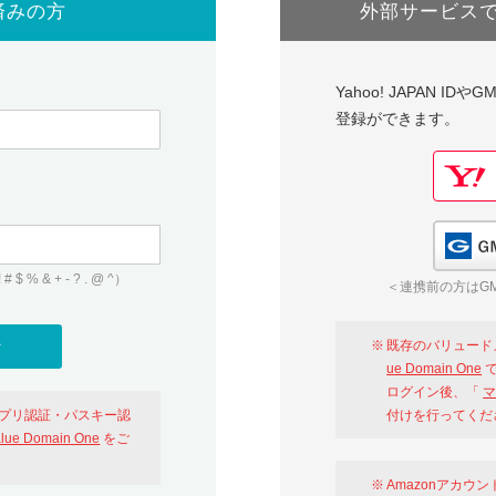
済みの方
外部サービス
Yahoo! JAPAN I
登録ができます。
 & + - ? . @ ^）
＜連携前の方はGM
既存のバリュード
ue Domain One
で
ログイン後、「
マ
アプリ認証・パスキー認
付けを行ってくだ
alue Domain One
をご
Amazonアカウ