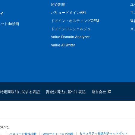
紹介制度
ユ
バリュードメインAPI
マ
ィ
ドメイン・ホスティングOEM
違
n ネットde診断
ドメインコンシェルジュ
メ
Value Domain Analyzer
Value AI Writer
特定商取引に関する表記
資金決済法に基づく表記
運営会社
ついて
セキュリティ相談AIチャットボット
4」
パスワード漏洩診断
Webサイトリスク診断