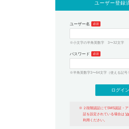
ユーザー登録
ユーザー名
必須
※小文字の半角英数字 3〜32文字
パスワード
必須
※半角英数字3〜64文字（使える記号 ! # $ %
２段階認証にてSMS認証・
証を設定されている場合は
V
利用ください。