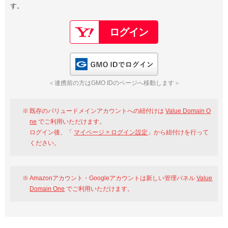
す。
以下でもログイン可能
Google
Yahoo!
以下でも登録可能
GMO ID
Amazon
Google
Yahoo!
GMO IDでログイン
※AmazonはValue Domain Oneのログイン画面へ遷移します
GMO ID
Amazon
＜連携前の方はGMO IDのページへ移動します＞
※AmazonはValue Domain Oneのアカウント作成画面へ遷移します
既存のバリュードメインアカウントへの紐付けは
Value Domain O
ne
でご利用いただけます。
ログイン後、「
マイページ > ログイン設定
」から紐付けを行って
ください。
Amazonアカウント・Googleアカウントは新しい管理パネル
Value
Domain One
でご利用いただけます。