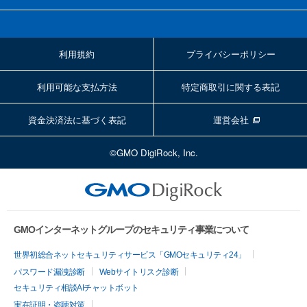
利用規約
プライバシーポリシー
利用可能な支払方法
特定商取引に関する表記
資金決済法に基づく表記
運営会社
©GMO DigiRock, Inc.
GMOインターネットグループのセキュリティ事業について
世界初総合ネットセキュリティサービス「GMOセキュリティ24」
パスワード漏洩診断
Webサイトリスク診断
セキュリティ相談AIチャットボット
実在証明・盗聴対策