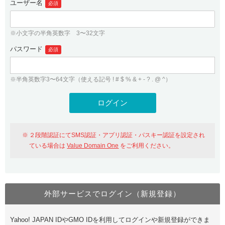
ユーザー名
必須
紹介制度
.jpドメインバックオーダー
ログイン
バリュードメインAPI
プレミアムドメイン
※小文字の半角英数字 3〜32文字
従来のバリュードメインをご利用希望の方
ユーザー登録
ドメイン・ホスティングOEM
パスワード
人気ドメインの種類
必須
従来のバリュードメインをご利用希望の方
ドメインコンシェルジュ
WHOIS検索
※半角英数字3〜64文字（使える記号 ! # $ % & + - ? . @ ^）
Value Domain Analyzer
Value Domainにログイン
Value AI Writer
外部サービスでの登録が一部未対応（Google等）
Value Domainユーザー登録
２段階認証にてSMS認証・アプリ認証・パスキー認証を設定され
外部サービスでの登録が一部未対応（Google等）
One レンタルサーバーを含む最新の機能を使う方
おすすめ
ている場合は
Value Domain One
をご利用ください。
One レンタルサーバーを含む最新の機能を使う方
おすすめ
外部サービスでログイン（新規登録）
Value Domain Oneにログイン
Yahoo! JAPAN IDやGMO IDを利用してログインや新規登録ができま
Value Domain Oneアカウント作成