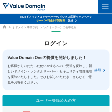
co.jpドメイン✕コアサーバーV2ビジネス応援キャンペーン
ドメイン
サーバー料金1年間無料
詳細
ドメイン取得ならバリュードメイン
.jpドメイン 事前予約（バックオーダー）のお申込み
ドメイントップ
レンタルサーバー
ログイン
ドメイン検索
サーバートップ
セキュリティ
ドメイン登録
コアサーバー
Value Domain Oneの提供を開始しました！
セキュリティトップ
サービス
ドメイン移管
お客様からいただいた使いやすさへのご要望を反映し、新
バリューサーバー
Value Domain ネットde診断
詳細
しいドメイン・レンタルサーバー・セキュリティ管理機能
サービストップ
facebook
x
ドメイン価格一覧
XREA
を実装いたしました。ぜひお試しいただき、さらなるご意
SSL証明書
見をお寄せください。
お得意様割引
ドメイン一括検索
お知らせ
サポート
Oneレンタルサーバー
サイトロック
おまかせスタート
.jpドメインオークション
マニュアル
ライブチャット
ユーザー登録済みの方
ポイント制度
gTLDオークション
NEW!
お問い合わせ