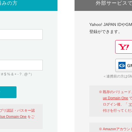
済みの方
外部サービス
Yahoo! JAPAN I
登録ができます。
 & + - ? . @ ^）
＜連携前の方はGM
既存のバリュード
ue Domain One
で
ログイン後、「
マ
アプリ認証・パスキー認
付けを行ってくだ
alue Domain One
をご
Amazonアカウ