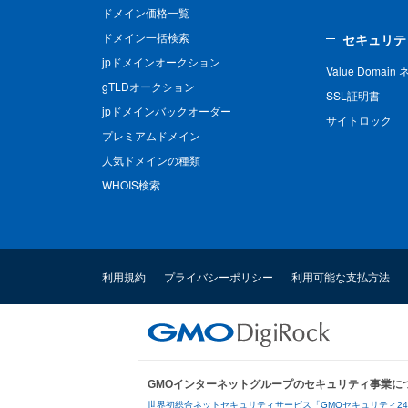
ドメイン価格一覧
ドメイン一括検索
セキュリテ
jpドメインオークション
Value Domai
gTLDオークション
SSL証明書
jpドメインバックオーダー
サイトロック
プレミアムドメイン
人気ドメインの種類
WHOIS検索
利用規約
プライバシーポリシー
利用可能な支払方法
GMOインターネットグループのセキュリティ事業に
世界初総合ネットセキュリティサービス「GMOセキュリティ2