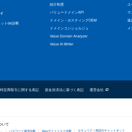
紹介制度
ユ
バリュードメインAPI
マ
ィ
ドメイン・ホスティングOEM
違
n ネットde診断
ドメインコンシェルジュ
メ
Value Domain Analyzer
Value AI Writer
特定商取引に関する表記
資金決済法に基づく表記
運営会社
ついて
セキュリティ相談AIチャットボット
4」
パスワード漏洩診断
Webサイトリスク診断