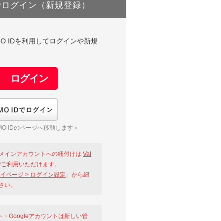
でログイン（新規登録）
DやGMO IDを利用してログインや新規
GMO IDでログイン
O IDのページへ移動します＞
メインアカウントへの紐付けは
Val
ご利用いただけます。
イページ > ログイン設定
」から紐
さい。
ント・Googleアカウントは新しい管