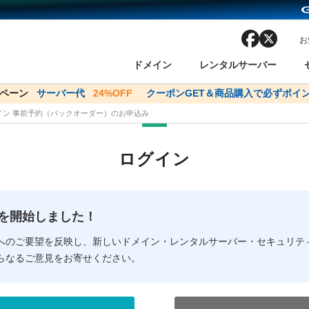
facebook
x
お
ドメイン
レンタルサーバー
ンペーン
ドメイン✕コアサーバーV2ビジネス応援キャンペーン
サーバー代
24%OFF
クーポンGET＆商品購入で必ずポイン
サーバー料金1年間
メイン 事前予約（バックオーダー）のお申込み
ン検索
ーバー
 Domain ネットde診断
様割引
ドメイン登録
バリューサーバー
SSL証明書
おまかせスタート
ドメインをご利用希望の方
ドメインをご利用希望の方
One レンタルサーバ
One レンタルサーバ
おすすめ
おすすめ
ログイン
ン価格一覧
レンタルサーバー
度
ドメイン一括検索
バリュードメインAPI
オークション
ンコンシェルジュ
.jpドメインバックオーダー
Value Domain Analyzer
Domainユーザー登録
 Domainにログイン
Value Domain O
Value Domain 
NEW!
の提供を開始しました！
応（Google等）
応（Google等）
メインの種類
WHOIS検索
以下でもログ
以下でも登
へのご要望を反映し、新しいドメイン・レンタルサーバー・セキュリテ
らなるご意見をお寄せください。
Google
Google
Yahoo!
Yahoo!
※AmazonはValue Domai
※AmazonはValue Do