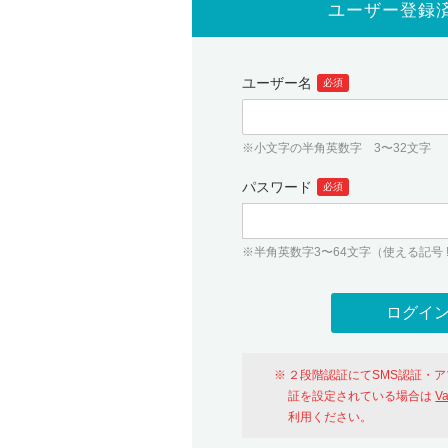
ユーザー登録
ユーザー名
必須
※小文字の半角英数字 3〜32文字
パスワード
必須
※半角英数字3〜64文字（使える記号 ! # $ %
２段階認証にてSMS認証・
証を設定されている場合は
V
利用ください。