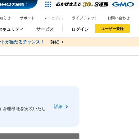
知らせ
サポート
マニュアル
ライブチャット
お問い合わせ
セキュリティ
サービス
ログイン
ユーザー登録
トが当たるチャンス！
無料
詳細
詳細
ドメイン移管
XREA
サイトロック
ポイント制度
ーを含む最新の機能を使う方
ーを含む最新の機能を使う方
.jpドメインオークション
ドメイン・ホスティングOEM
プレミアムドメイン
Value AI Writer
neアカウント作成
Oneにログイン
詳細
イン可能
録可能
ィ管理機能を実装いたし
GMO ID
GMO ID
Amazon
Amazon
n Oneのアカウント作成画面へ遷移します
main Oneのログイン画面へ遷移します