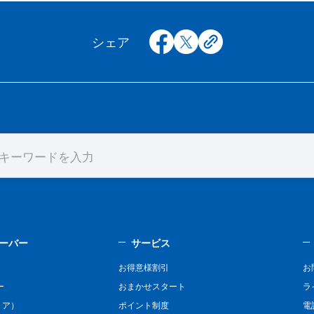
facebook
x
copy
シェア
ーバー
サービス
お得意様割引
お
ー
おまかせスタート
ラ
リア）
ポイント制度
電