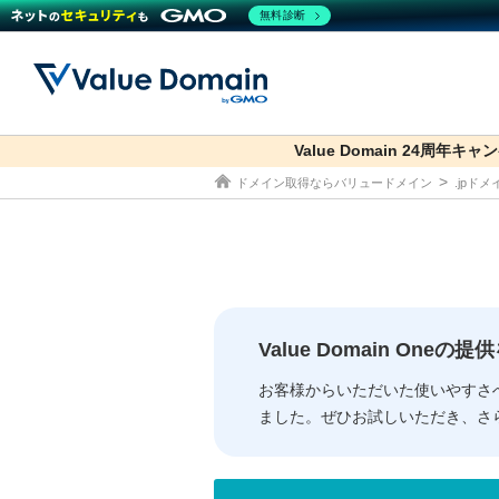
無料診断
Value Domain 24周年キャ
co.jp
ドメイン取得ならバリュードメイン
.jpド
ドメイン
レンタルサーバー
セキュリティ
サービス
ドメイ
コアサ
Value
お得意
従来のバリュー
従来のバリュー
DOMAIN
RENTAL SERVER
SECURITY
SERVICE
ドメイ
One
紹介制
ドメイントップ
サーバートップ
セキュリティトップ
サービストップ
gTLD
ドメイ
Value 
Value
Value Domain One
外部サービスでの登録が一部未対
外部サービスでの登録が一部未対
人気ド
お客様からいただいた使いやすさ
ました。ぜひお試しいただき、さ