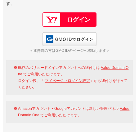
す。
以下でもログイン可能
Google
Yahoo!
以下でも登録可能
GMO ID
Amazon
Google
Yahoo!
GMO IDでログイン
※AmazonはValue Domain Oneのログイン画面へ遷移します
GMO ID
Amazon
＜連携前の方はGMO IDのページへ移動します＞
※AmazonはValue Domain Oneのアカウント作成画面へ遷移します
既存のバリュードメインアカウントへの紐付けは
Value Domain O
ne
でご利用いただけます。
ログイン後、「
マイページ > ログイン設定
」から紐付けを行って
ください。
Amazonアカウント・Googleアカウントは新しい管理パネル
Value
Domain One
でご利用いただけます。