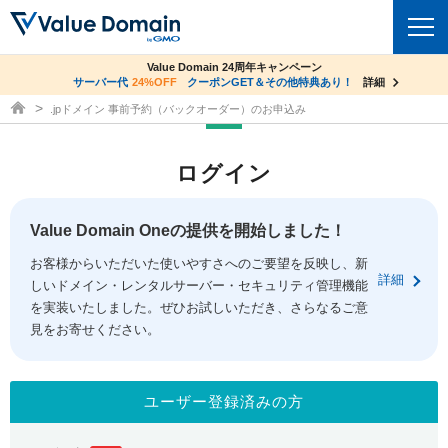
co.jpドメイン✕コアサーバーV2ビジネス応援キャンペーン
Value Domain 24周年キャンペーン
ドメイン
サーバー代
24%OFF
サーバー料金1年間無料
クーポンGET＆その他特典あり！
詳細
詳細
ドメイン取得ならバリュードメイン
.jpドメイン 事前予約（バックオーダー）のお申込み
ドメイントップ
レンタルサーバー
ログイン
ドメイン検索
サーバートップ
セキュリティ
ドメイン登録
コアサーバー
Value Domain Oneの提供を開始しました！
セキュリティトップ
サービス
ドメイン移管
お客様からいただいた使いやすさへのご要望を反映し、新
バリューサーバー
Value Domain ネットde診断
詳細
しいドメイン・レンタルサーバー・セキュリティ管理機能
サービストップ
facebook
x
ドメイン価格一覧
XREA
を実装いたしました。ぜひお試しいただき、さらなるご意
SSL証明書
見をお寄せください。
お得意様割引
ドメイン一括検索
お知らせ
サポート
Oneレンタルサーバー
サイトロック
おまかせスタート
.jpドメインオークション
マニュアル
ライブチャット
ユーザー登録済みの方
ポイント制度
gTLDオークション
NEW!
お問い合わせ