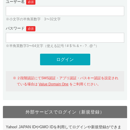
ユーザー名
必須
紹介制度
.jpドメインバックオーダー
ログイン
バリュードメインAPI
プレミアムドメイン
※小文字の半角英数字 3〜32文字
従来のバリュードメインをご利用希望の方
ユーザー登録
ドメイン・ホスティングOEM
パスワード
人気ドメインの種類
必須
従来のバリュードメインをご利用希望の方
ドメインコンシェルジュ
WHOIS検索
※半角英数字3〜64文字（使える記号 ! # $ % & + - ? . @ ^）
Value Domain Analyzer
Value Domainにログイン
Value AI Writer
外部サービスでの登録が一部未対応（Google等）
Value Domainユーザー登録
２段階認証にてSMS認証・アプリ認証・パスキー認証を設定され
外部サービスでの登録が一部未対応（Google等）
One レンタルサーバーを含む最新の機能を使う方
おすすめ
ている場合は
Value Domain One
をご利用ください。
One レンタルサーバーを含む最新の機能を使う方
おすすめ
外部サービスでログイン（新規登録）
Value Domain Oneにログイン
Yahoo! JAPAN IDやGMO IDを利用してログインや新規登録ができま
Value Domain Oneアカウント作成