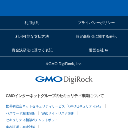
利用規約
プライバシーポリシー
利用可能な支払方法
特定商取引に関する表記
資金決済法に基づく表記
運営会社
©GMO DigiRock, Inc.
GMOインターネットグループのセキュリティ事業について
世界初総合ネットセキュリティサービス「GMOセキュリティ24」
パスワード漏洩診断
Webサイトリスク診断
セキュリティ相談AIチャットボット
実在証明・盗聴対策