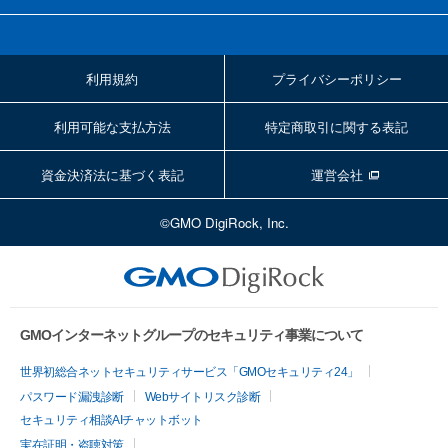
利用規約
プライバシーポリシー
利用可能な支払方法
特定商取引に関する表記
資金決済法に基づく表記
運営会社
©GMO DigiRock, Inc.
GMOインターネットグループのセキュリティ事業について
世界初総合ネットセキュリティサービス「GMOセキュリティ24」
パスワード漏洩診断
Webサイトリスク診断
セキュリティ相談AIチャットボット
実在証明・盗聴対策