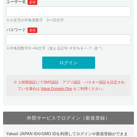
ユーザー名
必須
紹介制度
.jpドメインバックオーダー
ログイン
バリュードメインAPI
プレミアムドメイン
※小文字の半角英数字 3〜32文字
従来のバリュードメインをご利用希望の方
ユーザー登録
ドメイン・ホスティングOEM
パスワード
人気ドメインの種類
必須
従来のバリュードメインをご利用希望の方
ドメインコンシェルジュ
WHOIS検索
※半角英数字3〜64文字（使える記号 ! # $ % & + - ? . @ ^）
Value Domain Analyzer
Value Domainにログイン
Value AI Writer
外部サービスでの登録が一部未対応（Google等）
Value Domainユーザー登録
２段階認証にてSMS認証・アプリ認証・パスキー認証を設定され
外部サービスでの登録が一部未対応（Google等）
One レンタルサーバーを含む最新の機能を使う方
おすすめ
ている場合は
Value Domain One
をご利用ください。
One レンタルサーバーを含む最新の機能を使う方
おすすめ
外部サービスでログイン（新規登録）
Value Domain Oneにログイン
Yahoo! JAPAN IDやGMO IDを利用してログインや新規登録ができま
Value Domain Oneアカウント作成