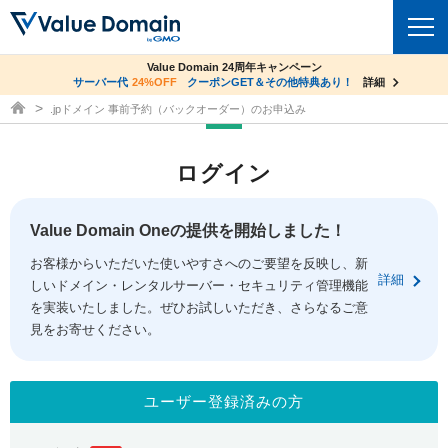
co.jpドメイン✕コアサーバーV2ビジネス応援キャンペーン
Value Domain 24周年キャンペーン
ドメイン
サーバー代
24%OFF
サーバー料金1年間無料
クーポンGET＆その他特典あり！
詳細
詳細
ドメイン取得ならバリュードメイン
.jpドメイン 事前予約（バックオーダー）のお申込み
ドメイントップ
レンタルサーバー
ログイン
ドメイン検索
サーバートップ
セキュリティ
ドメイン登録
コアサーバー
Value Domain Oneの提供を開始しました！
セキュリティトップ
サービス
ドメイン移管
お客様からいただいた使いやすさへのご要望を反映し、新
バリューサーバー
Value Domain ネットde診断
詳細
しいドメイン・レンタルサーバー・セキュリティ管理機能
サービストップ
facebook
x
ドメイン価格一覧
XREA
を実装いたしました。ぜひお試しいただき、さらなるご意
SSL証明書
見をお寄せください。
お得意様割引
ドメイン一括検索
お知らせ
サポート
Oneレンタルサーバー
サイトロック
おまかせスタート
.jpドメインオークション
マニュアル
ライブチャット
ユーザー登録済みの方
ポイント制度
gTLDオークション
NEW!
お問い合わせ