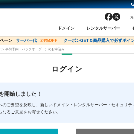
facebook
x
お
ドメイン
レンタルサーバー
ンペーン
ドメイン✕コアサーバーV2ビジネス応援キャンペーン
サーバー代
24%OFF
クーポンGET＆商品購入で必ずポイン
サーバー料金1年間
メイン 事前予約（バックオーダー）のお申込み
ン検索
ーバー
 Domain ネットde診断
様割引
ドメイン登録
バリューサーバー
SSL証明書
おまかせスタート
ドメインをご利用希望の方
ドメインをご利用希望の方
One レンタルサーバ
One レンタルサーバ
おすすめ
おすすめ
ログイン
ン価格一覧
レンタルサーバー
度
ドメイン一括検索
バリュードメインAPI
オークション
ンコンシェルジュ
.jpドメインバックオーダー
Value Domain Analyzer
Domainユーザー登録
 Domainにログイン
Value Domain O
Value Domain 
NEW!
の提供を開始しました！
応（Google等）
応（Google等）
メインの種類
WHOIS検索
以下でもログ
以下でも登
へのご要望を反映し、新しいドメイン・レンタルサーバー・セキュリテ
らなるご意見をお寄せください。
Google
Google
Yahoo!
Yahoo!
※AmazonはValue Domai
※AmazonはValue Do