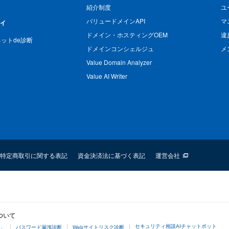
紹介制度
ユ
バリュードメインAPI
マ
ィ
ドメイン・ホスティングOEM
違
n ネットde診断
ドメインコンシェルジュ
メ
Value Domain Analyzer
Value AI Writer
特定商取引に関する表記
資金決済法に基づく表記
運営会社
ついて
セキュリティ相談AIチャットボット
4」
パスワード漏洩診断
Webサイトリスク診断