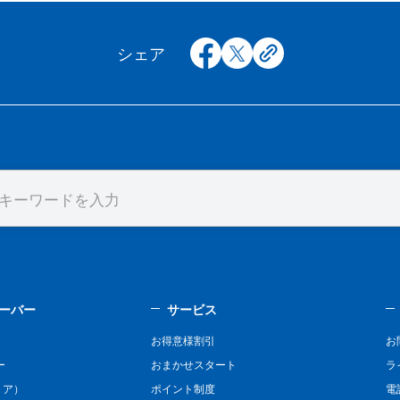
facebook
x
copy
シェア
ーバー
サービス
お得意様割引
お
ー
おまかせスタート
ラ
リア）
ポイント制度
電