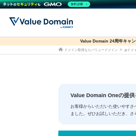
無料診断
Value Domain 24周年キャ
co.jp
ドメイン取得ならバリュードメイン
.jpド
ドメイン
レンタルサーバー
セキュリティ
サービス
ドメイ
コアサ
Value
お得意
従来のバリュー
従来のバリュー
DOMAIN
RENTAL SERVER
SECURITY
SERVICE
ドメイ
One
紹介制
ドメイントップ
サーバートップ
セキュリティトップ
サービストップ
gTLD
ドメイ
Value 
Value
Value Domain One
外部サービスでの登録が一部未対
外部サービスでの登録が一部未対
人気ド
お客様からいただいた使いやすさ
ました。ぜひお試しいただき、さ