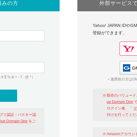
済みの方
外部サービス
Yahoo! JAPAN I
登録ができます。
 & + - ? . @ ^）
＜連携前の方はGM
既存のバリュード
ue Domain One
で
ログイン後、「
マ
アプリ認証・パスキー認
付けを行ってくだ
alue Domain One
をご
Amazonアカウ