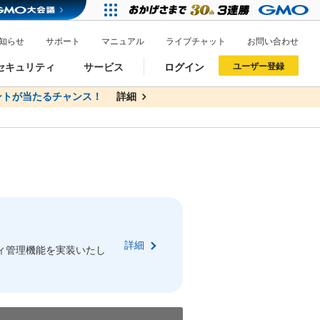
知らせ
サポート
マニュアル
ライブチャット
お問い合わせ
セキュリティ
サービス
ログイン
ユーザー登録
トが当たるチャンス！
無料
詳細
詳細
ドメイン移管
XREA
サイトロック
ポイント制度
ーを含む最新の機能を使う方
ーを含む最新の機能を使う方
.jpドメインオークション
ドメイン・ホスティングOEM
プレミアムドメイン
Value AI Writer
neアカウント作成
Oneにログイン
詳細
イン可能
録可能
ィ管理機能を実装いたし
GMO ID
GMO ID
Amazon
Amazon
n Oneのアカウント作成画面へ遷移します
main Oneのログイン画面へ遷移します