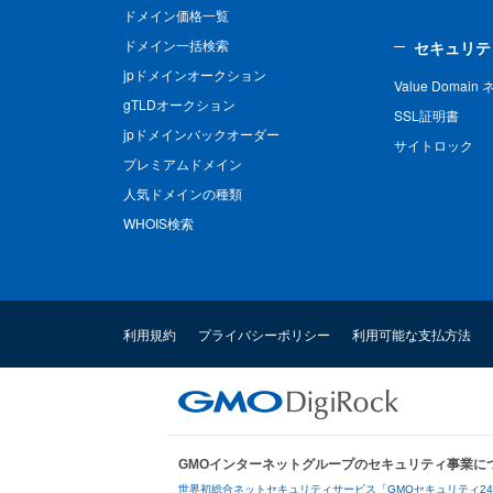
ドメイン価格一覧
ドメイン一括検索
セキュリテ
jpドメインオークション
Value Domai
gTLDオークション
SSL証明書
jpドメインバックオーダー
サイトロック
プレミアムドメイン
人気ドメインの種類
WHOIS検索
利用規約
プライバシーポリシー
利用可能な支払方法
GMOインターネットグループのセキュリティ事業に
世界初総合ネットセキュリティサービス「GMOセキュリティ2