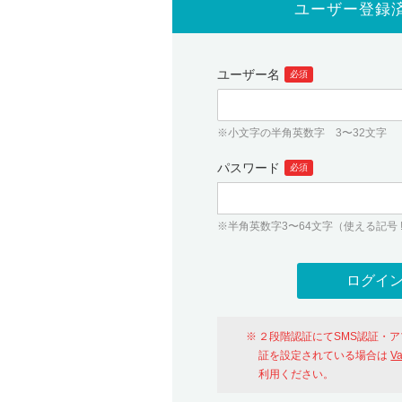
ユーザー登録
ユーザー名
必須
※小文字の半角英数字 3〜32文字
パスワード
必須
※半角英数字3〜64文字（使える記号 ! # $ %
２段階認証にてSMS認証・
証を設定されている場合は
V
利用ください。