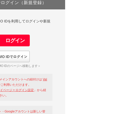
でログイン（新規登録）
DやGMO IDを利用してログインや新規
GMO IDでログイン
O IDのページへ移動します＞
メインアカウントへの紐付けは
Val
ご利用いただけます。
イページ > ログイン設定
」から紐
さい。
ント・Googleアカウントは新しい管