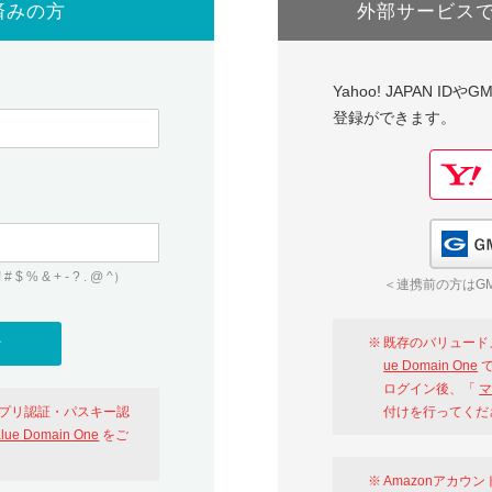
済みの方
外部サービス
Yahoo! JAPAN I
登録ができます。
 & + - ? . @ ^）
＜連携前の方はGM
既存のバリュード
ue Domain One
で
ログイン後、「
マ
アプリ認証・パスキー認
付けを行ってくだ
alue Domain One
をご
Amazonアカウ