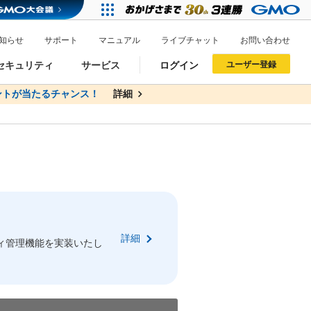
知らせ
サポート
マニュアル
ライブチャット
お問い合わせ
セキュリティ
サービス
ログイン
ユーザー登録
トが当たるチャンス！
無料
詳細
詳細
ドメイン移管
XREA
サイトロック
ポイント制度
ーを含む最新の機能を使う方
ーを含む最新の機能を使う方
.jpドメインオークション
ドメイン・ホスティングOEM
プレミアムドメイン
Value AI Writer
neアカウント作成
Oneにログイン
詳細
イン可能
録可能
ィ管理機能を実装いたし
GMO ID
GMO ID
Amazon
Amazon
n Oneのアカウント作成画面へ遷移します
main Oneのログイン画面へ遷移します