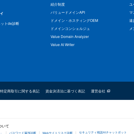
紹介制度
ユ
バリュードメインAPI
マ
ィ
ドメイン・ホスティングOEM
違
n ネットde診断
ドメインコンシェルジュ
メ
Value Domain Analyzer
Value AI Writer
特定商取引に関する表記
資金決済法に基づく表記
運営会社
ついて
セキュリティ相談AIチャットボット
4」
パスワード漏洩診断
Webサイトリスク診断