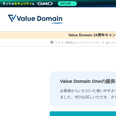
無料診断
Value Domain 24周年キャ
co.jp
ドメイン取得ならバリュードメイン
.jpド
ドメイン
レンタルサーバー
セキュリティ
サービス
ドメイ
コアサ
Value
お得意
従来のバリュー
従来のバリュー
DOMAIN
RENTAL SERVER
SECURITY
SERVICE
ドメイ
One
紹介制
ドメイントップ
サーバートップ
セキュリティトップ
サービストップ
gTLD
ドメイ
Value 
Value
Value Domain One
外部サービスでの登録が一部未対
外部サービスでの登録が一部未対
人気ド
お客様からいただいた使いやすさ
ました。ぜひお試しいただき、さ