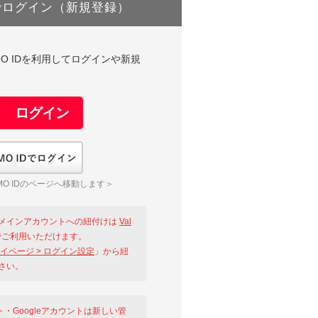
でログイン（新規登録）
DやGMO IDを利用してログインや新規
GMO IDでログイン
O IDのページへ移動します＞
メインアカウントへの紐付けは
Val
ご利用いただけます。
イページ > ログイン設定
」から紐
さい。
ント・Googleアカウントは新しい管