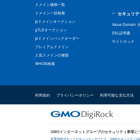
ドメイン価格一覧
ドメイン一括検索
セキュリテ
jpドメインオークション
Value Domai
gTLDオークション
SSL証明書
jpドメインバックオーダー
サイトロック
プレミアムドメイン
人気ドメインの種類
WHOIS検索
利用規約
プライバシーポリシー
利用可能な支払方法
GMOインターネットグループのセキュリティ事業に
世界初総合ネットセキュリティサービス「GMOセキュリティ2