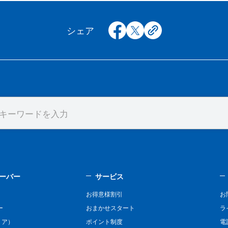
facebook
x
copy
シェア
ーバー
サービス
お得意様割引
お
ー
おまかせスタート
ラ
リア）
ポイント制度
電