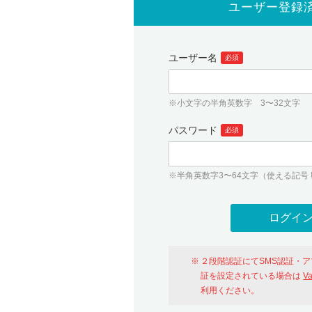
ユーザー登録
ユーザー名
必須
※小文字の半角英数字 3〜32文字
パスワード
必須
※半角英数字3〜64文字（使える記号 ! # $ %
２段階認証にてSMS認証・
証を設定されている場合は
V
利用ください。