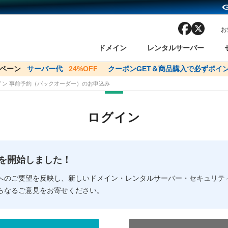
facebook
x
お
ドメイン
レンタルサーバー
ンペーン
ドメイン✕コアサーバーV2ビジネス応援キャンペーン
サーバー代
24%OFF
クーポンGET＆商品購入で必ずポイン
サーバー料金1年間
メイン 事前予約（バックオーダー）のお申込み
ン検索
ーバー
 Domain ネットde診断
様割引
ドメイン登録
バリューサーバー
SSL証明書
おまかせスタート
ドメインをご利用希望の方
ドメインをご利用希望の方
One レンタルサーバ
One レンタルサーバ
おすすめ
おすすめ
ログイン
ン価格一覧
レンタルサーバー
度
ドメイン一括検索
バリュードメインAPI
オークション
ンコンシェルジュ
.jpドメインバックオーダー
Value Domain Analyzer
Domainユーザー登録
 Domainにログイン
Value Domain O
Value Domain 
NEW!
の提供を開始しました！
応（Google等）
応（Google等）
メインの種類
WHOIS検索
以下でもログ
以下でも登
へのご要望を反映し、新しいドメイン・レンタルサーバー・セキュリテ
らなるご意見をお寄せください。
Google
Google
Yahoo!
Yahoo!
※AmazonはValue Domai
※AmazonはValue Do