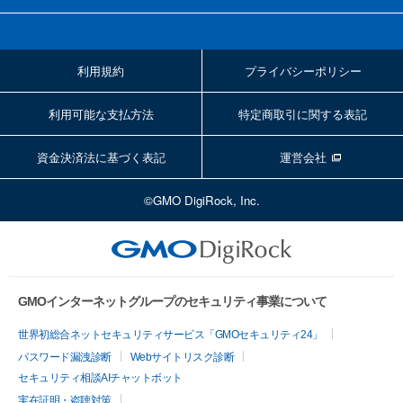
利用規約
プライバシーポリシー
利用可能な支払方法
特定商取引に関する表記
資金決済法に基づく表記
運営会社
©GMO DigiRock, Inc.
GMOインターネットグループのセキュリティ事業について
世界初総合ネットセキュリティサービス「GMOセキュリティ24」
パスワード漏洩診断
Webサイトリスク診断
セキュリティ相談AIチャットボット
実在証明・盗聴対策