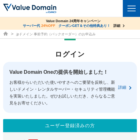
co.jpドメイン✕コアサーバーV2ビジネス応援キャンペーン
Value Domain 24周年キャンペーン
ドメイン
サーバー代
24%OFF
サーバー料金1年間無料
クーポンGET＆その他特典あり！
詳細
詳細
ドメイン取得ならバリュードメイン
.jpドメイン 事前予約（バックオーダー）のお申込み
ドメイントップ
レンタルサーバー
ログイン
ドメイン検索
サーバートップ
セキュリティ
ドメイン登録
コアサーバー
Value Domain Oneの提供を開始しました！
セキュリティトップ
サービス
ドメイン移管
お客様からいただいた使いやすさへのご要望を反映し、新
バリューサーバー
Value Domain ネットde診断
詳細
しいドメイン・レンタルサーバー・セキュリティ管理機能
サービストップ
facebook
x
ドメイン価格一覧
XREA
を実装いたしました。ぜひお試しいただき、さらなるご意
SSL証明書
見をお寄せください。
お得意様割引
ドメイン一括検索
お知らせ
サポート
Oneレンタルサーバー
サイトロック
おまかせスタート
.jpドメインオークション
マニュアル
ライブチャット
ユーザー登録済みの方
ポイント制度
gTLDオークション
NEW!
お問い合わせ