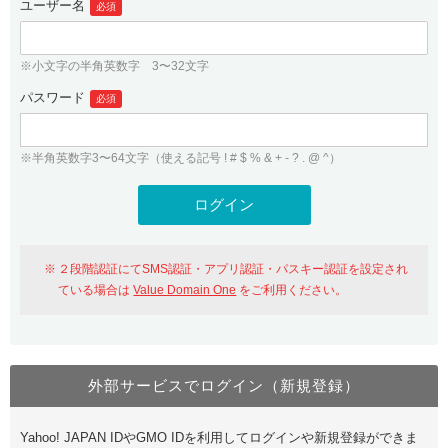
ユーザー名
必須
紹介制度
.jpドメインバックオーダー
ログイン
バリュードメインAPI
プレミアムドメイン
※小文字の半角英数字 3〜32文字
従来のバリュードメインをご利用希望の方
ユーザー登録
ドメイン・ホスティングOEM
パスワード
人気ドメインの種類
必須
従来のバリュードメインをご利用希望の方
ドメインコンシェルジュ
WHOIS検索
※半角英数字3〜64文字（使える記号 ! # $ % & + - ? . @ ^）
Value Domain Analyzer
Value Domainにログイン
Value AI Writer
外部サービスでの登録が一部未対応（Google等）
Value Domainユーザー登録
２段階認証にてSMS認証・アプリ認証・パスキー認証を設定され
外部サービスでの登録が一部未対応（Google等）
One レンタルサーバーを含む最新の機能を使う方
おすすめ
ている場合は
Value Domain One
をご利用ください。
One レンタルサーバーを含む最新の機能を使う方
おすすめ
外部サービスでログイン（新規登録）
Value Domain Oneにログイン
Yahoo! JAPAN IDやGMO IDを利用してログインや新規登録ができま
Value Domain Oneアカウント作成