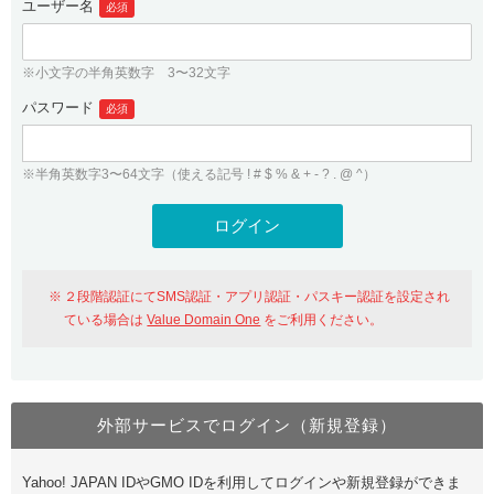
ユーザー名
必須
紹介制度
.jpドメインバックオーダー
ログイン
バリュードメインAPI
プレミアムドメイン
※小文字の半角英数字 3〜32文字
従来のバリュードメインをご利用希望の方
ユーザー登録
ドメイン・ホスティングOEM
パスワード
人気ドメインの種類
必須
従来のバリュードメインをご利用希望の方
ドメインコンシェルジュ
WHOIS検索
※半角英数字3〜64文字（使える記号 ! # $ % & + - ? . @ ^）
Value Domain Analyzer
Value Domainにログイン
Value AI Writer
外部サービスでの登録が一部未対応（Google等）
Value Domainユーザー登録
２段階認証にてSMS認証・アプリ認証・パスキー認証を設定され
外部サービスでの登録が一部未対応（Google等）
One レンタルサーバーを含む最新の機能を使う方
おすすめ
ている場合は
Value Domain One
をご利用ください。
One レンタルサーバーを含む最新の機能を使う方
おすすめ
外部サービスでログイン（新規登録）
Value Domain Oneにログイン
Yahoo! JAPAN IDやGMO IDを利用してログインや新規登録ができま
Value Domain Oneアカウント作成