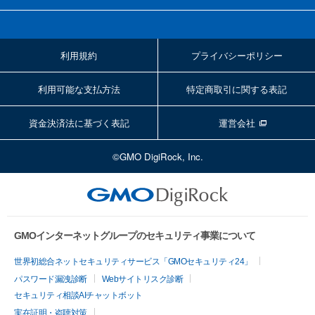
利用規約
プライバシーポリシー
利用可能な支払方法
特定商取引に関する表記
資金決済法に基づく表記
運営会社
©GMO DigiRock, Inc.
GMOインターネットグループのセキュリティ事業について
世界初総合ネットセキュリティサービス「GMOセキュリティ24」
パスワード漏洩診断
Webサイトリスク診断
セキュリティ相談AIチャットボット
実在証明・盗聴対策