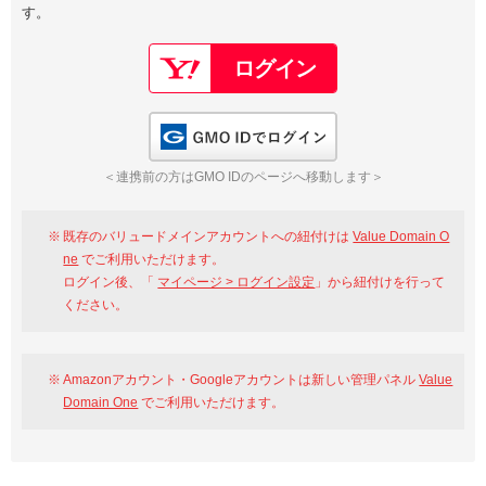
す。
以下でもログイン可能
Google
Yahoo!
以下でも登録可能
GMO ID
Amazon
Google
Yahoo!
GMO IDでログイン
※AmazonはValue Domain Oneのログイン画面へ遷移します
GMO ID
Amazon
＜連携前の方はGMO IDのページへ移動します＞
※AmazonはValue Domain Oneのアカウント作成画面へ遷移します
既存のバリュードメインアカウントへの紐付けは
Value Domain O
ne
でご利用いただけます。
ログイン後、「
マイページ > ログイン設定
」から紐付けを行って
ください。
Amazonアカウント・Googleアカウントは新しい管理パネル
Value
Domain One
でご利用いただけます。