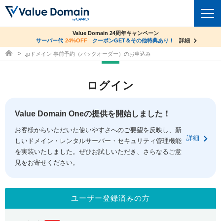
co.jpドメイン✕コアサーバーV2ビジネス応援キャンペーン
Value Domain 24周年キャンペーン
ドメイン
サーバー代
24%OFF
サーバー料金1年間無料
クーポンGET＆その他特典あり！
詳細
詳細
ドメイン取得ならバリュードメイン
.jpドメイン 事前予約（バックオーダー）のお申込み
ドメイントップ
レンタルサーバー
ログイン
ドメイン検索
サーバートップ
セキュリティ
ドメイン登録
コアサーバー
Value Domain Oneの提供を開始しました！
セキュリティトップ
サービス
ドメイン移管
お客様からいただいた使いやすさへのご要望を反映し、新
バリューサーバー
Value Domain ネットde診断
詳細
しいドメイン・レンタルサーバー・セキュリティ管理機能
サービストップ
facebook
x
ドメイン価格一覧
XREA
を実装いたしました。ぜひお試しいただき、さらなるご意
SSL証明書
見をお寄せください。
お得意様割引
ドメイン一括検索
お知らせ
サポート
Oneレンタルサーバー
サイトロック
おまかせスタート
.jpドメインオークション
マニュアル
ライブチャット
ユーザー登録済みの方
ポイント制度
gTLDオークション
NEW!
お問い合わせ