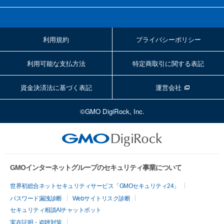
利用規約
プライバシーポリシー
利用可能な支払方法
特定商取引に関する表記
資金決済法に基づく表記
運営会社
©GMO DigiRock, Inc.
GMOインターネットグループのセキュリティ事業について
世界初総合ネットセキュリティサービス「GMOセキュリティ24」
パスワード漏洩診断
Webサイトリスク診断
セキュリティ相談AIチャットボット
実在証明・盗聴対策