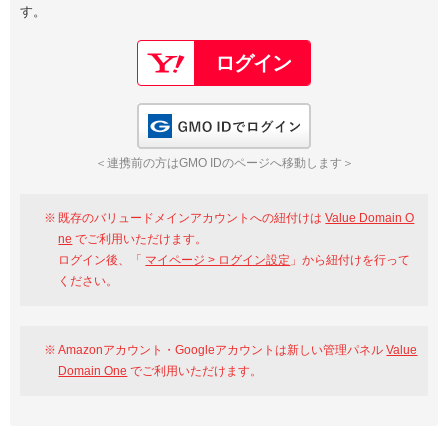
す。
以下でもログイン可能
Google
Yahoo!
以下でも登録可能
GMO ID
Amazon
Google
Yahoo!
GMO IDでログイン
※AmazonはValue Domain Oneのログイン画面へ遷移します
GMO ID
Amazon
＜連携前の方はGMO IDのページへ移動します＞
※AmazonはValue Domain Oneのアカウント作成画面へ遷移します
既存のバリュードメインアカウントへの紐付けは
Value Domain O
ne
でご利用いただけます。
ログイン後、「
マイページ > ログイン設定
」から紐付けを行って
ください。
Amazonアカウント・Googleアカウントは新しい管理パネル
Value
Domain One
でご利用いただけます。