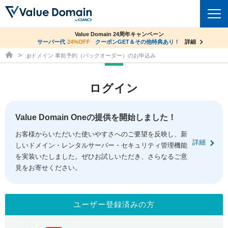
co.jpドメイン✕コアサーバーV2ビジネス応援キャンペーン
Value Domain 24周年キャンペーン
ドメイン
サーバー代
24%OFF
サーバー料金1年間無料
クーポンGET＆その他特典あり！
詳細
詳細
ドメイン取得ならバリュードメイン
.jpドメイン 事前予約（バックオーダー）のお申込み
ドメイントップ
レンタルサーバー
ログイン
ドメイン検索
サーバートップ
セキュリティ
ドメイン登録
コアサーバー
Value Domain Oneの提供を開始しました！
セキュリティトップ
サービス
ドメイン移管
お客様からいただいた使いやすさへのご要望を反映し、新
バリューサーバー
Value Domain ネットde診断
詳細
しいドメイン・レンタルサーバー・セキュリティ管理機能
サービストップ
facebook
x
ドメイン価格一覧
XREA
を実装いたしました。ぜひお試しいただき、さらなるご意
SSL証明書
見をお寄せください。
お得意様割引
ドメイン一括検索
お知らせ
サポート
Oneレンタルサーバー
サイトロック
おまかせスタート
.jpドメインオークション
マニュアル
ライブチャット
ユーザー登録済みの方
ポイント制度
gTLDオークション
NEW!
お問い合わせ