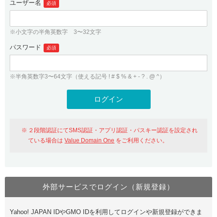
ユーザー名
必須
紹介制度
.jpドメインバックオーダー
ログイン
バリュードメインAPI
プレミアムドメイン
※小文字の半角英数字 3〜32文字
従来のバリュードメインをご利用希望の方
ユーザー登録
ドメイン・ホスティングOEM
パスワード
人気ドメインの種類
必須
従来のバリュードメインをご利用希望の方
ドメインコンシェルジュ
WHOIS検索
※半角英数字3〜64文字（使える記号 ! # $ % & + - ? . @ ^）
Value Domain Analyzer
Value Domainにログイン
Value AI Writer
外部サービスでの登録が一部未対応（Google等）
Value Domainユーザー登録
２段階認証にてSMS認証・アプリ認証・パスキー認証を設定され
外部サービスでの登録が一部未対応（Google等）
One レンタルサーバーを含む最新の機能を使う方
おすすめ
ている場合は
Value Domain One
をご利用ください。
One レンタルサーバーを含む最新の機能を使う方
おすすめ
外部サービスでログイン（新規登録）
Value Domain Oneにログイン
Yahoo! JAPAN IDやGMO IDを利用してログインや新規登録ができま
Value Domain Oneアカウント作成