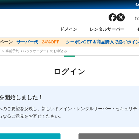
facebook
x
お
ドメイン
レンタルサーバー
ンペーン
ドメイン✕コアサーバーV2ビジネス応援キャンペーン
サーバー代
24%OFF
クーポンGET＆商品購入で必ずポイン
サーバー料金1年間
メイン 事前予約（バックオーダー）のお申込み
ン検索
ーバー
 Domain ネットde診断
様割引
ドメイン登録
バリューサーバー
SSL証明書
おまかせスタート
ドメインをご利用希望の方
ドメインをご利用希望の方
One レンタルサーバ
One レンタルサーバ
おすすめ
おすすめ
ログイン
ン価格一覧
レンタルサーバー
度
ドメイン一括検索
バリュードメインAPI
オークション
ンコンシェルジュ
.jpドメインバックオーダー
Value Domain Analyzer
Domainユーザー登録
 Domainにログイン
Value Domain O
Value Domain 
NEW!
の提供を開始しました！
応（Google等）
応（Google等）
メインの種類
WHOIS検索
以下でもログ
以下でも登
へのご要望を反映し、新しいドメイン・レンタルサーバー・セキュリテ
らなるご意見をお寄せください。
Google
Google
Yahoo!
Yahoo!
※AmazonはValue Domai
※AmazonはValue Do