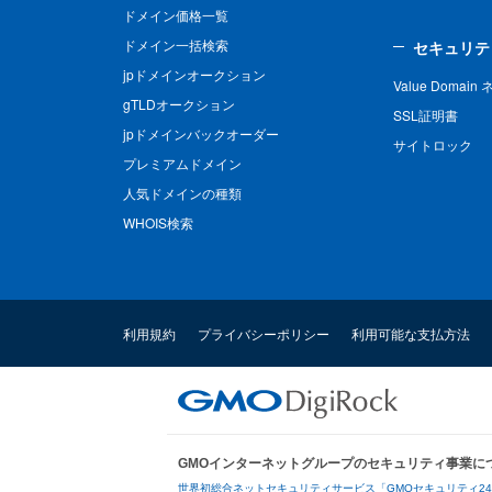
ドメイン価格一覧
ドメイン一括検索
セキュリテ
jpドメインオークション
Value Domai
gTLDオークション
SSL証明書
jpドメインバックオーダー
サイトロック
プレミアムドメイン
人気ドメインの種類
WHOIS検索
利用規約
プライバシーポリシー
利用可能な支払方法
GMOインターネットグループのセキュリティ事業に
世界初総合ネットセキュリティサービス「GMOセキュリティ2