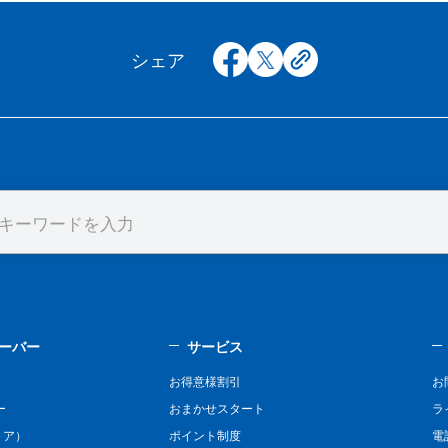
facebook
x
copy
シェア
ーバー
サービス
お得意様割引
お
ー
おまかせスタート
ラ
リア）
ポイント制度
電