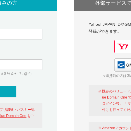
済みの方
外部サービス
Yahoo! JAPAN I
登録ができます。
 & + - ? . @ ^）
＜連携前の方はGM
既存のバリュード
ue Domain One
で
ログイン後、「
マ
アプリ認証・パスキー認
付けを行ってくだ
alue Domain One
をご
Amazonアカウ