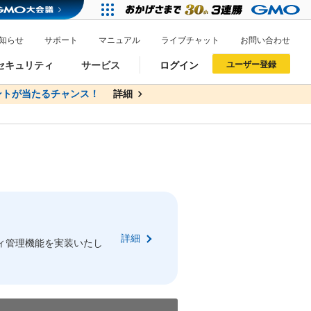
知らせ
サポート
マニュアル
ライブチャット
お問い合わせ
セキュリティ
サービス
ログイン
ユーザー登録
トが当たるチャンス！
無料
詳細
詳細
ドメイン移管
XREA
サイトロック
ポイント制度
ーを含む最新の機能を使う方
ーを含む最新の機能を使う方
.jpドメインオークション
ドメイン・ホスティングOEM
プレミアムドメイン
Value AI Writer
neアカウント作成
Oneにログイン
詳細
イン可能
録可能
ィ管理機能を実装いたし
GMO ID
GMO ID
Amazon
Amazon
n Oneのアカウント作成画面へ遷移します
main Oneのログイン画面へ遷移します