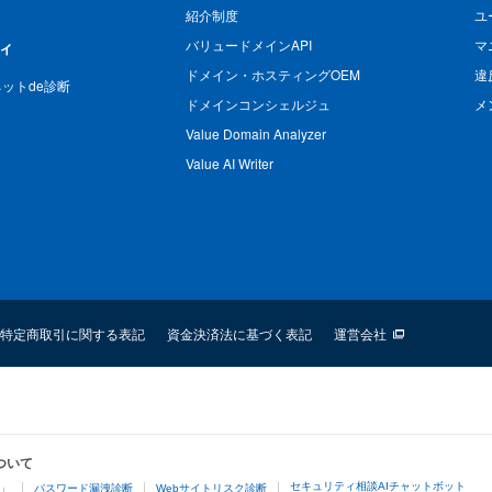
紹介制度
ユ
バリュードメインAPI
マ
ィ
ドメイン・ホスティングOEM
違
n ネットde診断
ドメインコンシェルジュ
メ
Value Domain Analyzer
Value AI Writer
特定商取引に関する表記
資金決済法に基づく表記
運営会社
ついて
セキュリティ相談AIチャットボット
4」
パスワード漏洩診断
Webサイトリスク診断