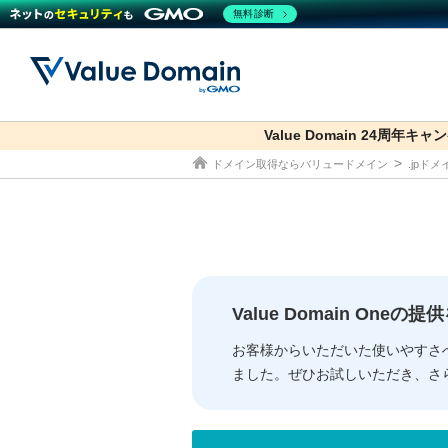
無料診断
Value Domain 24周年キャ
co.jp
ドメイン取得ならバリュードメイン
.jpド
ドメイン
レンタルサーバー
セキュリティ
サービス
ドメイ
コアサ
Value
お得意
従来のバリュー
従来のバリュー
DOMAIN
RENTAL SERVER
SECURITY
SERVICE
ドメイ
One
紹介制
ドメイントップ
サーバートップ
セキュリティトップ
サービストップ
gTLD
ドメイ
Value 
Value
Value Domain One
外部サービスでの登録が一部未対
外部サービスでの登録が一部未対
人気ド
お客様からいただいた使いやすさ
ました。ぜひお試しいただき、さ