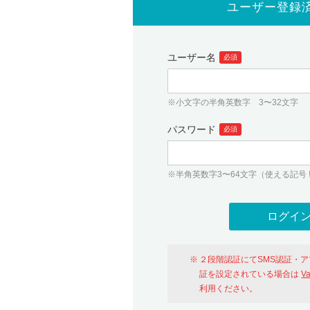
ユーザー登録
ユーザー名
必須
※小文字の半角英数字 3〜32文字
パスワード
必須
※半角英数字3〜64文字（使える記号 ! # $ %
２段階認証にてSMS認証・
証を設定されている場合は
V
利用ください。