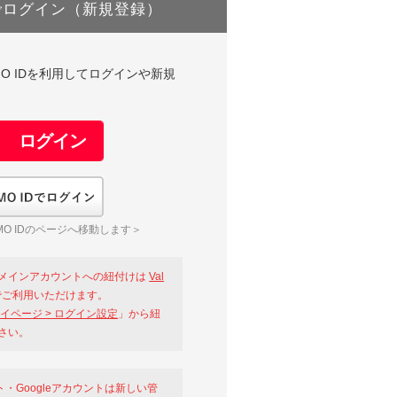
でログイン（新規登録）
DやGMO IDを利用してログインや新規
GMO IDでログイン
O IDのページへ移動します＞
メインアカウントへの紐付けは
Val
ご利用いただけます。
イページ > ログイン設定
」から紐
さい。
ント・Googleアカウントは新しい管