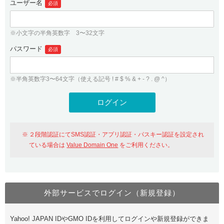
ユーザー名
必須
紹介制度
.jpドメインバックオーダー
ログイン
バリュードメインAPI
プレミアムドメイン
※小文字の半角英数字 3〜32文字
従来のバリュードメインをご利用希望の方
ユーザー登録
ドメイン・ホスティングOEM
パスワード
人気ドメインの種類
必須
従来のバリュードメインをご利用希望の方
ドメインコンシェルジュ
WHOIS検索
※半角英数字3〜64文字（使える記号 ! # $ % & + - ? . @ ^）
Value Domain Analyzer
Value Domainにログイン
Value AI Writer
外部サービスでの登録が一部未対応（Google等）
Value Domainユーザー登録
２段階認証にてSMS認証・アプリ認証・パスキー認証を設定され
外部サービスでの登録が一部未対応（Google等）
One レンタルサーバーを含む最新の機能を使う方
おすすめ
ている場合は
Value Domain One
をご利用ください。
One レンタルサーバーを含む最新の機能を使う方
おすすめ
外部サービスでログイン（新規登録）
Value Domain Oneにログイン
Yahoo! JAPAN IDやGMO IDを利用してログインや新規登録ができま
Value Domain Oneアカウント作成