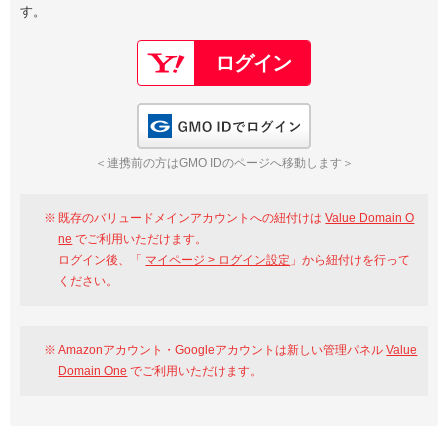
す。
以下でもログイン可能
Google
Yahoo!
以下でも登録可能
GMO ID
Amazon
Google
Yahoo!
GMO IDでログイン
※AmazonはValue Domain Oneのログイン画面へ遷移します
GMO ID
Amazon
＜連携前の方はGMO IDのページへ移動します＞
※AmazonはValue Domain Oneのアカウント作成画面へ遷移します
既存のバリュードメインアカウントへの紐付けは
Value Domain O
ne
でご利用いただけます。
ログイン後、「
マイページ > ログイン設定
」から紐付けを行って
ください。
Amazonアカウント・Googleアカウントは新しい管理パネル
Value
Domain One
でご利用いただけます。