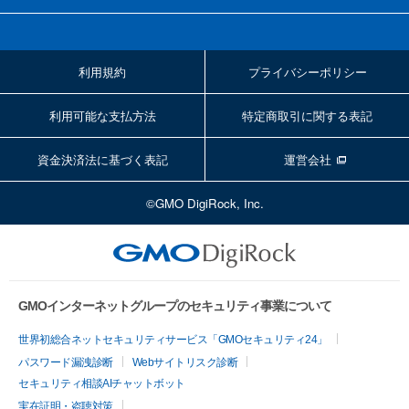
利用規約
プライバシーポリシー
利用可能な支払方法
特定商取引に関する表記
資金決済法に基づく表記
運営会社
©GMO DigiRock, Inc.
GMOインターネットグループのセキュリティ事業について
世界初総合ネットセキュリティサービス「GMOセキュリティ24」
パスワード漏洩診断
Webサイトリスク診断
セキュリティ相談AIチャットボット
実在証明・盗聴対策