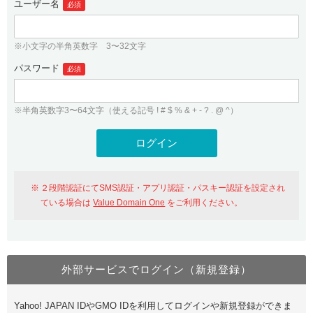
ユーザー名
必須
紹介制度
.jpドメインバックオーダー
ログイン
バリュードメインAPI
プレミアムドメイン
※小文字の半角英数字 3〜32文字
従来のバリュードメインをご利用希望の方
ユーザー登録
ドメイン・ホスティングOEM
パスワード
人気ドメインの種類
必須
従来のバリュードメインをご利用希望の方
ドメインコンシェルジュ
WHOIS検索
※半角英数字3〜64文字（使える記号 ! # $ % & + - ? . @ ^）
Value Domain Analyzer
Value Domainにログイン
Value AI Writer
外部サービスでの登録が一部未対応（Google等）
Value Domainユーザー登録
２段階認証にてSMS認証・アプリ認証・パスキー認証を設定され
外部サービスでの登録が一部未対応（Google等）
One レンタルサーバーを含む最新の機能を使う方
おすすめ
ている場合は
Value Domain One
をご利用ください。
One レンタルサーバーを含む最新の機能を使う方
おすすめ
外部サービスでログイン（新規登録）
Value Domain Oneにログイン
Yahoo! JAPAN IDやGMO IDを利用してログインや新規登録ができま
Value Domain Oneアカウント作成