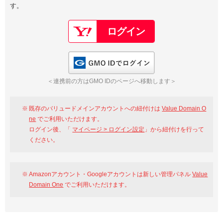
す。
以下でもログイン可能
Google
Yahoo!
以下でも登録可能
GMO ID
Amazon
Google
Yahoo!
GMO IDでログイン
※AmazonはValue Domain Oneのログイン画面へ遷移します
GMO ID
Amazon
＜連携前の方はGMO IDのページへ移動します＞
※AmazonはValue Domain Oneのアカウント作成画面へ遷移します
既存のバリュードメインアカウントへの紐付けは
Value Domain O
ne
でご利用いただけます。
ログイン後、「
マイページ > ログイン設定
」から紐付けを行って
ください。
Amazonアカウント・Googleアカウントは新しい管理パネル
Value
Domain One
でご利用いただけます。