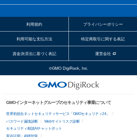
利用規約
プライバシーポリシー
利用可能な支払方法
特定商取引に関する表記
資金決済法に基づく表記
運営会社
©GMO DigiRock, Inc.
GMOインターネットグループのセキュリティ事業について
世界初総合ネットセキュリティサービス「GMOセキュリティ24」
パスワード漏洩診断
Webサイトリスク診断
セキュリティ相談AIチャットボット
実在証明・盗聴対策