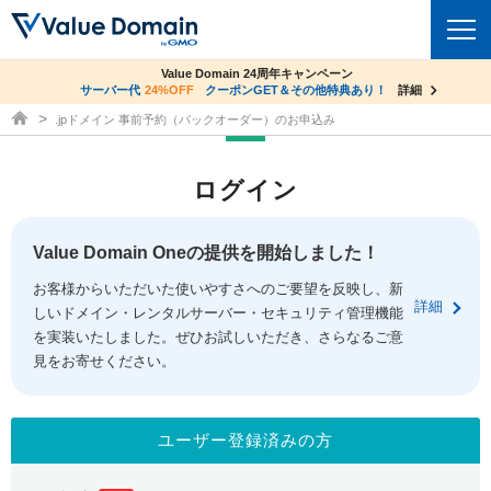
co.jpドメイン✕コアサーバーV2ビジネス応援キャンペーン
Value Domain 24周年キャンペーン
ドメイン
サーバー代
24%OFF
サーバー料金1年間無料
クーポンGET＆その他特典あり！
詳細
詳細
ドメイン取得ならバリュードメイン
.jpドメイン 事前予約（バックオーダー）のお申込み
ドメイントップ
レンタルサーバー
ログイン
ドメイン検索
サーバートップ
セキュリティ
ドメイン登録
コアサーバー
Value Domain Oneの提供を開始しました！
セキュリティトップ
サービス
ドメイン移管
お客様からいただいた使いやすさへのご要望を反映し、新
バリューサーバー
Value Domain ネットde診断
詳細
しいドメイン・レンタルサーバー・セキュリティ管理機能
サービストップ
facebook
x
ドメイン価格一覧
XREA
を実装いたしました。ぜひお試しいただき、さらなるご意
SSL証明書
見をお寄せください。
お得意様割引
ドメイン一括検索
お知らせ
サポート
Oneレンタルサーバー
サイトロック
おまかせスタート
.jpドメインオークション
マニュアル
ライブチャット
ユーザー登録済みの方
ポイント制度
gTLDオークション
NEW!
お問い合わせ