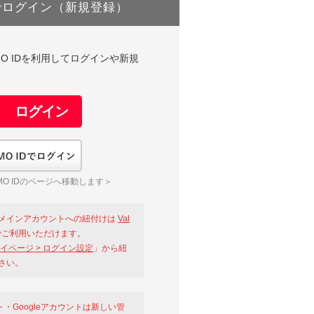
でログイン（新規登録）
DやGMO IDを利用してログインや新規
GMO IDでログイン
O IDのページへ移動します＞
メインアカウントへの紐付けは
Val
ご利用いただけます。
イページ > ログイン設定
」から紐
さい。
ント・Googleアカウントは新しい管