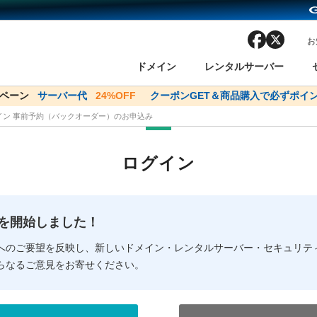
facebook
x
お
ドメイン
レンタルサーバー
ンペーン
ドメイン✕コアサーバーV2ビジネス応援キャンペーン
サーバー代
24%OFF
クーポンGET＆商品購入で必ずポイン
サーバー料金1年間
メイン 事前予約（バックオーダー）のお申込み
ン検索
ーバー
 Domain ネットde診断
様割引
ドメイン登録
バリューサーバー
SSL証明書
おまかせスタート
ドメインをご利用希望の方
ドメインをご利用希望の方
One レンタルサーバ
One レンタルサーバ
おすすめ
おすすめ
ログイン
ン価格一覧
レンタルサーバー
度
ドメイン一括検索
バリュードメインAPI
オークション
ンコンシェルジュ
.jpドメインバックオーダー
Value Domain Analyzer
Domainユーザー登録
 Domainにログイン
Value Domain O
Value Domain 
NEW!
の提供を開始しました！
応（Google等）
応（Google等）
メインの種類
WHOIS検索
以下でもログ
以下でも登
へのご要望を反映し、新しいドメイン・レンタルサーバー・セキュリテ
らなるご意見をお寄せください。
Google
Google
Yahoo!
Yahoo!
※AmazonはValue Domai
※AmazonはValue Do