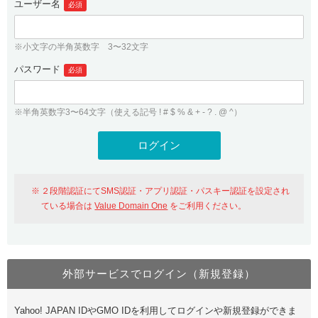
ユーザー名
必須
紹介制度
.jpドメインバックオーダー
ログイン
バリュードメインAPI
プレミアムドメイン
※小文字の半角英数字 3〜32文字
従来のバリュードメインをご利用希望の方
ユーザー登録
ドメイン・ホスティングOEM
パスワード
人気ドメインの種類
必須
従来のバリュードメインをご利用希望の方
ドメインコンシェルジュ
WHOIS検索
※半角英数字3〜64文字（使える記号 ! # $ % & + - ? . @ ^）
Value Domain Analyzer
Value Domainにログイン
Value AI Writer
外部サービスでの登録が一部未対応（Google等）
Value Domainユーザー登録
２段階認証にてSMS認証・アプリ認証・パスキー認証を設定され
外部サービスでの登録が一部未対応（Google等）
One レンタルサーバーを含む最新の機能を使う方
おすすめ
ている場合は
Value Domain One
をご利用ください。
One レンタルサーバーを含む最新の機能を使う方
おすすめ
外部サービスでログイン（新規登録）
Value Domain Oneにログイン
Yahoo! JAPAN IDやGMO IDを利用してログインや新規登録ができま
Value Domain Oneアカウント作成