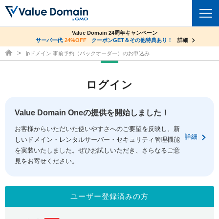
co.jpドメイン✕コアサーバーV2ビジネス応援キャンペーン
Value Domain 24周年キャンペーン
ドメイン
サーバー代
24%OFF
サーバー料金1年間無料
クーポンGET＆その他特典あり！
詳細
詳細
ドメイン取得ならバリュードメイン
.jpドメイン 事前予約（バックオーダー）のお申込み
ドメイントップ
レンタルサーバー
ログイン
ドメイン検索
サーバートップ
セキュリティ
ドメイン登録
コアサーバー
Value Domain Oneの提供を開始しました！
セキュリティトップ
サービス
ドメイン移管
お客様からいただいた使いやすさへのご要望を反映し、新
バリューサーバー
Value Domain ネットde診断
詳細
しいドメイン・レンタルサーバー・セキュリティ管理機能
サービストップ
facebook
x
ドメイン価格一覧
XREA
を実装いたしました。ぜひお試しいただき、さらなるご意
SSL証明書
見をお寄せください。
お得意様割引
ドメイン一括検索
お知らせ
サポート
Oneレンタルサーバー
サイトロック
おまかせスタート
.jpドメインオークション
マニュアル
ライブチャット
ユーザー登録済みの方
ポイント制度
gTLDオークション
NEW!
お問い合わせ