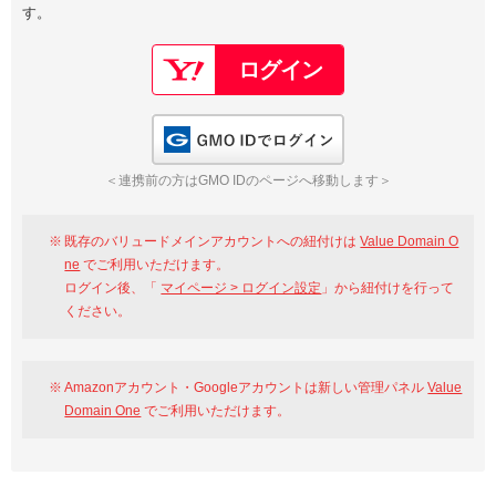
す。
以下でもログイン可能
Google
Yahoo!
以下でも登録可能
GMO ID
Amazon
Google
Yahoo!
GMO IDでログイン
※AmazonはValue Domain Oneのログイン画面へ遷移します
GMO ID
Amazon
＜連携前の方はGMO IDのページへ移動します＞
※AmazonはValue Domain Oneのアカウント作成画面へ遷移します
既存のバリュードメインアカウントへの紐付けは
Value Domain O
ne
でご利用いただけます。
ログイン後、「
マイページ > ログイン設定
」から紐付けを行って
ください。
Amazonアカウント・Googleアカウントは新しい管理パネル
Value
Domain One
でご利用いただけます。