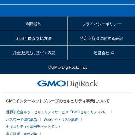
利用規約
プライバシーポリシー
利用可能な支払方法
特定商取引に関する表記
資金決済法に基づく表記
運営会社
©GMO DigiRock, Inc.
GMOインターネットグループのセキュリティ事業について
世界初総合ネットセキュリティサービス「GMOセキュリティ24」
パスワード漏洩診断
Webサイトリスク診断
セキュリティ相談AIチャットボット
実在証明・盗聴対策