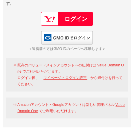
す。
以下でもログイン可能
Google
Yahoo!
以下でも登録可能
GMO ID
Amazon
Google
Yahoo!
GMO IDでログイン
※AmazonはValue Domain Oneのログイン画面へ遷移します
GMO ID
Amazon
＜連携前の方はGMO IDのページへ移動します＞
※AmazonはValue Domain Oneのアカウント作成画面へ遷移します
既存のバリュードメインアカウントへの紐付けは
Value Domain O
ne
でご利用いただけます。
ログイン後、「
マイページ > ログイン設定
」から紐付けを行って
ください。
Amazonアカウント・Googleアカウントは新しい管理パネル
Value
Domain One
でご利用いただけます。