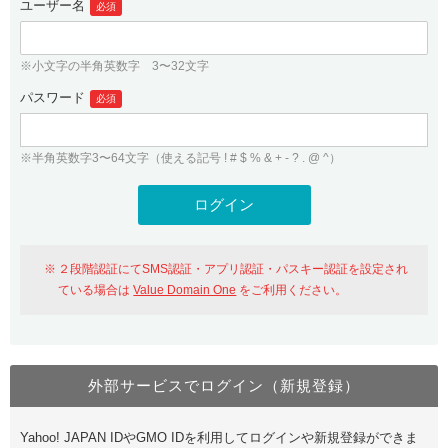
ユーザー名
必須
紹介制度
.jpドメインバックオーダー
ログイン
バリュードメインAPI
プレミアムドメイン
※小文字の半角英数字 3〜32文字
従来のバリュードメインをご利用希望の方
ユーザー登録
ドメイン・ホスティングOEM
パスワード
人気ドメインの種類
必須
従来のバリュードメインをご利用希望の方
ドメインコンシェルジュ
WHOIS検索
※半角英数字3〜64文字（使える記号 ! # $ % & + - ? . @ ^）
Value Domain Analyzer
Value Domainにログイン
Value AI Writer
外部サービスでの登録が一部未対応（Google等）
Value Domainユーザー登録
２段階認証にてSMS認証・アプリ認証・パスキー認証を設定され
外部サービスでの登録が一部未対応（Google等）
One レンタルサーバーを含む最新の機能を使う方
おすすめ
ている場合は
Value Domain One
をご利用ください。
One レンタルサーバーを含む最新の機能を使う方
おすすめ
外部サービスでログイン（新規登録）
Value Domain Oneにログイン
Yahoo! JAPAN IDやGMO IDを利用してログインや新規登録ができま
Value Domain Oneアカウント作成