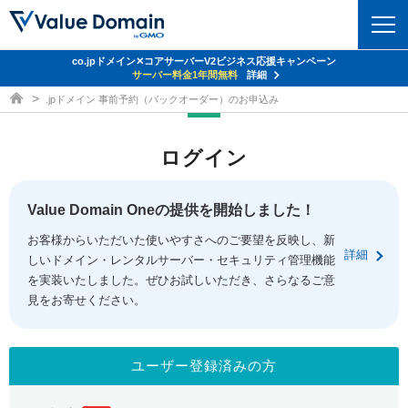
co.jpドメイン✕コアサーバーV2ビジネス応援キャンペーン
ドメイン
サーバー料金1年間無料
詳細
ドメイン取得ならバリュードメイン
.jpドメイン 事前予約（バックオーダー）のお申込み
ドメイントップ
レンタルサーバー
ログイン
ドメイン検索
サーバートップ
セキュリティ
ドメイン登録
コアサーバー
Value Domain Oneの提供を開始しました！
セキュリティトップ
サービス
ドメイン移管
お客様からいただいた使いやすさへのご要望を反映し、新
バリューサーバー
Value Domain ネットde診断
詳細
しいドメイン・レンタルサーバー・セキュリティ管理機能
サービストップ
facebook
x
ドメイン価格一覧
XREA
を実装いたしました。ぜひお試しいただき、さらなるご意
SSL証明書
見をお寄せください。
お得意様割引
ドメイン一括検索
お知らせ
サポート
Oneレンタルサーバー
サイトロック
おまかせスタート
.jpドメインオークション
マニュアル
ライブチャット
ユーザー登録済みの方
ポイント制度
gTLDオークション
NEW!
お問い合わせ