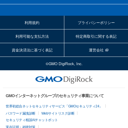
利用規約
プライバシーポリシー
利用可能な支払方法
特定商取引に関する表記
資金決済法に基づく表記
運営会社
©GMO DigiRock, Inc.
GMOインターネットグループのセキュリティ事業について
世界初総合ネットセキュリティサービス「GMOセキュリティ24」
パスワード漏洩診断
Webサイトリスク診断
セキュリティ相談AIチャットボット
実在証明・盗聴対策