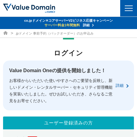
co.jpドメイン✕コアサーバーV2ビジネス応援キャンペーン
ドメイン
サーバー料金1年間無料
詳細
ドメイン取得ならバリュードメイン
.jpドメイン 事前予約（バックオーダー）のお申込み
ドメイントップ
レンタルサーバー
ログイン
ドメイン検索
サーバートップ
セキュリティ
ドメイン登録
コアサーバー
Value Domain Oneの提供を開始しました！
セキュリティトップ
サービス
ドメイン移管
お客様からいただいた使いやすさへのご要望を反映し、新
バリューサーバー
Value Domain ネットde診断
詳細
しいドメイン・レンタルサーバー・セキュリティ管理機能
サービストップ
facebook
x
ドメイン価格一覧
XREA
を実装いたしました。ぜひお試しいただき、さらなるご意
SSL証明書
見をお寄せください。
お得意様割引
ドメイン一括検索
お知らせ
サポート
Oneレンタルサーバー
サイトロック
おまかせスタート
.jpドメインオークション
マニュアル
ライブチャット
ユーザー登録済みの方
ポイント制度
gTLDオークション
NEW!
お問い合わせ