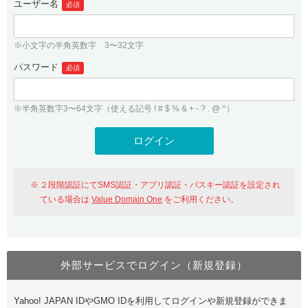
ユーザー名
必須
紹介制度
.jpドメインバックオーダー
ログイン
バリュードメインAPI
プレミアムドメイン
※小文字の半角英数字 3〜32文字
従来のバリュードメインをご利用希望の方
ユーザー登録
ドメイン・ホスティングOEM
パスワード
人気ドメインの種類
必須
従来のバリュードメインをご利用希望の方
ドメインコンシェルジュ
WHOIS検索
※半角英数字3〜64文字（使える記号 ! # $ % & + - ? . @ ^）
Value Domain Analyzer
Value Domainにログイン
Value AI Writer
外部サービスでの登録が一部未対応（Google等）
Value Domainユーザー登録
２段階認証にてSMS認証・アプリ認証・パスキー認証を設定され
外部サービスでの登録が一部未対応（Google等）
One レンタルサーバーを含む最新の機能を使う方
おすすめ
ている場合は
Value Domain One
をご利用ください。
One レンタルサーバーを含む最新の機能を使う方
おすすめ
外部サービスでログイン（新規登録）
Value Domain Oneにログイン
Yahoo! JAPAN IDやGMO IDを利用してログインや新規登録ができま
Value Domain Oneアカウント作成