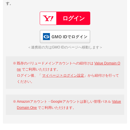
す。
以下でもログイン可能
Google
Yahoo!
以下でも登録可能
GMO ID
Amazon
Google
Yahoo!
GMO IDでログイン
※AmazonはValue Domain Oneのログイン画面へ遷移します
GMO ID
Amazon
＜連携前の方はGMO IDのページへ移動します＞
※AmazonはValue Domain Oneのアカウント作成画面へ遷移します
既存のバリュードメインアカウントへの紐付けは
Value Domain O
ne
でご利用いただけます。
ログイン後、「
マイページ > ログイン設定
」から紐付けを行って
ください。
Amazonアカウント・Googleアカウントは新しい管理パネル
Value
Domain One
でご利用いただけます。