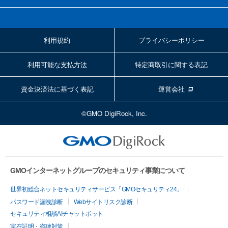
利用規約
プライバシーポリシー
利用可能な支払方法
特定商取引に関する表記
資金決済法に基づく表記
運営会社
©GMO DigiRock, Inc.
GMOインターネットグループのセキュリティ事業について
世界初総合ネットセキュリティサービス「GMOセキュリティ24」
パスワード漏洩診断
Webサイトリスク診断
セキュリティ相談AIチャットボット
実在証明・盗聴対策