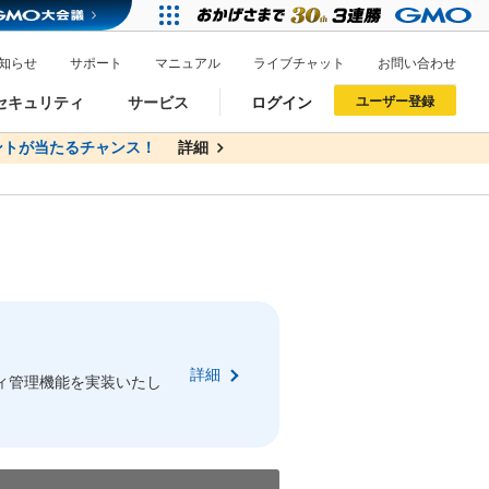
知らせ
サポート
マニュアル
ライブチャット
お問い合わせ
セキュリティ
サービス
ログイン
ユーザー登録
トが当たるチャンス！
無料
詳細
詳細
ドメイン移管
XREA
サイトロック
ポイント制度
ーを含む最新の機能を使う方
ーを含む最新の機能を使う方
.jpドメインオークション
ドメイン・ホスティングOEM
プレミアムドメイン
Value AI Writer
neアカウント作成
Oneにログイン
詳細
イン可能
録可能
ィ管理機能を実装いたし
GMO ID
GMO ID
Amazon
Amazon
n Oneのアカウント作成画面へ遷移します
main Oneのログイン画面へ遷移します