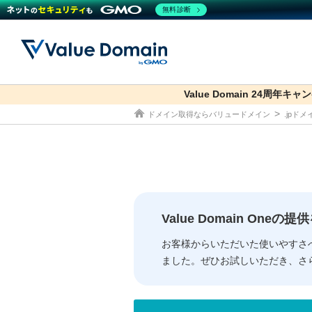
無料診断
Value Domain 24周年キャ
co.jp
ドメイン取得ならバリュードメイン
.jpド
ドメイン
レンタルサーバー
セキュリティ
サービス
ドメイ
コアサ
Value
お得意
従来のバリュー
従来のバリュー
DOMAIN
RENTAL SERVER
SECURITY
SERVICE
ドメイ
One
紹介制
ドメイントップ
サーバートップ
セキュリティトップ
サービストップ
gTLD
ドメイ
Value 
Value
Value Domain One
外部サービスでの登録が一部未対
外部サービスでの登録が一部未対
人気ド
お客様からいただいた使いやすさ
ました。ぜひお試しいただき、さ