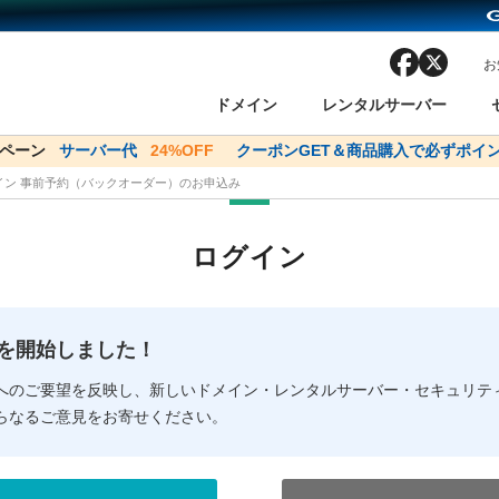
facebook
x
お
ドメイン
レンタルサーバー
ンペーン
ドメイン✕コアサーバーV2ビジネス応援キャンペーン
サーバー代
24%OFF
クーポンGET＆商品購入で必ずポイン
サーバー料金1年間
メイン 事前予約（バックオーダー）のお申込み
ン検索
ーバー
 Domain ネットde診断
様割引
ドメイン登録
バリューサーバー
SSL証明書
おまかせスタート
ドメインをご利用希望の方
ドメインをご利用希望の方
One レンタルサーバ
One レンタルサーバ
おすすめ
おすすめ
ログイン
ン価格一覧
レンタルサーバー
度
ドメイン一括検索
バリュードメインAPI
オークション
ンコンシェルジュ
.jpドメインバックオーダー
Value Domain Analyzer
Domainユーザー登録
 Domainにログイン
Value Domain O
Value Domain 
NEW!
の提供を開始しました！
応（Google等）
応（Google等）
メインの種類
WHOIS検索
以下でもログ
以下でも登
へのご要望を反映し、新しいドメイン・レンタルサーバー・セキュリテ
らなるご意見をお寄せください。
Google
Google
Yahoo!
Yahoo!
※AmazonはValue Domai
※AmazonはValue Do