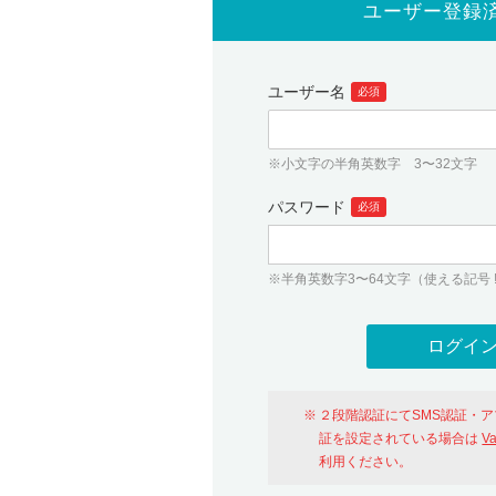
ユーザー登録
ユーザー名
必須
※小文字の半角英数字 3〜32文字
パスワード
必須
※半角英数字3〜64文字（使える記号 ! # $ %
２段階認証にてSMS認証・
証を設定されている場合は
V
利用ください。