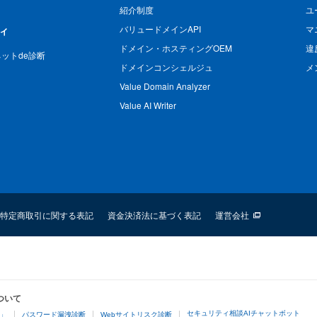
紹介制度
ユ
バリュードメインAPI
マ
ィ
ドメイン・ホスティングOEM
違
n ネットde診断
ドメインコンシェルジュ
メ
Value Domain Analyzer
Value AI Writer
特定商取引に関する表記
資金決済法に基づく表記
運営会社
ついて
セキュリティ相談AIチャットボット
4」
パスワード漏洩診断
Webサイトリスク診断