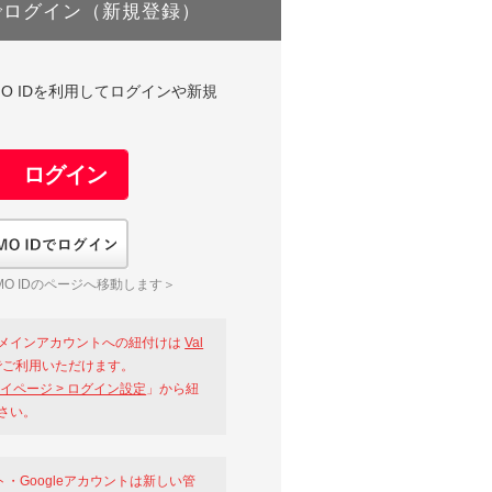
でログイン（新規登録）
DやGMO IDを利用してログインや新規
GMO IDでログイン
O IDのページへ移動します＞
メインアカウントへの紐付けは
Val
ご利用いただけます。
イページ > ログイン設定
」から紐
さい。
ント・Googleアカウントは新しい管