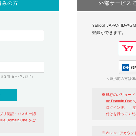
済みの方
外部サービス
Yahoo! JAPAN I
登録ができます。
 & + - ? . @ ^）
＜連携前の方はGM
既存のバリュード
ue Domain One
で
ログイン後、「
マ
アプリ認証・パスキー認
付けを行ってくだ
alue Domain One
をご
Amazonアカウ