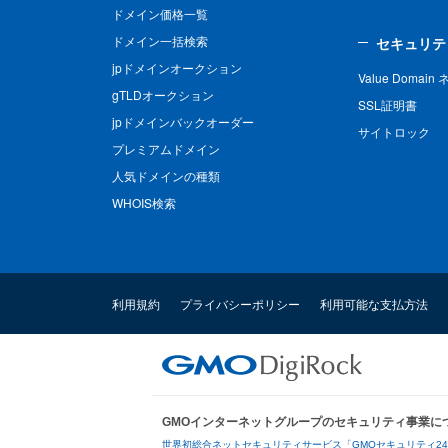
ドメイン価格一覧
ドメイン一括検索
セキュリテ
jpドメインオークション
Value Domai
gTLDオークション
SSL証明書
jpドメインバックオーダー
サイトロック
プレミアムドメイン
人気ドメインの種類
WHOIS検索
利用規約
プライバシーポリシー
利用可能な支払方法
GMOインターネットグループのセキュリティ事業に
世界初総合ネットセキュリティサービス「GMOセキュリティ2