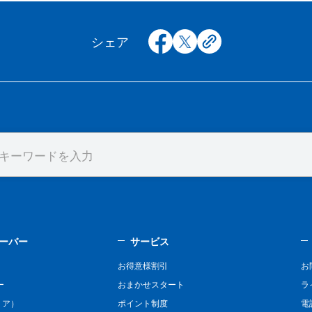
facebook
x
copy
シェア
ーバー
サービス
お得意様割引
お
ー
おまかせスタート
ラ
リア）
ポイント制度
電