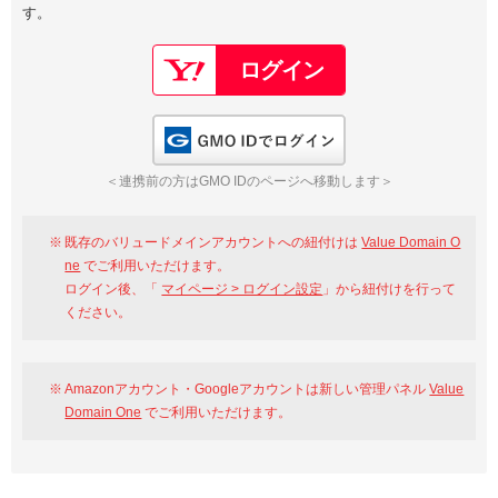
す。
以下でもログイン可能
Google
Yahoo!
以下でも登録可能
GMO ID
Amazon
Google
Yahoo!
GMO IDでログイン
※AmazonはValue Domain Oneのログイン画面へ遷移します
GMO ID
Amazon
＜連携前の方はGMO IDのページへ移動します＞
※AmazonはValue Domain Oneのアカウント作成画面へ遷移します
既存のバリュードメインアカウントへの紐付けは
Value Domain O
ne
でご利用いただけます。
ログイン後、「
マイページ > ログイン設定
」から紐付けを行って
ください。
Amazonアカウント・Googleアカウントは新しい管理パネル
Value
Domain One
でご利用いただけます。