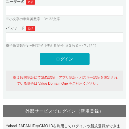
ユーザー名
必須
紹介制度
.jpドメインバックオーダー
ログイン
バリュードメインAPI
プレミアムドメイン
※小文字の半角英数字 3〜32文字
従来のバリュードメインをご利用希望の方
ユーザー登録
ドメイン・ホスティングOEM
パスワード
人気ドメインの種類
必須
従来のバリュードメインをご利用希望の方
ドメインコンシェルジュ
WHOIS検索
※半角英数字3〜64文字（使える記号 ! # $ % & + - ? . @ ^）
Value Domain Analyzer
Value Domainにログイン
Value AI Writer
外部サービスでの登録が一部未対応（Google等）
Value Domainユーザー登録
２段階認証にてSMS認証・アプリ認証・パスキー認証を設定され
外部サービスでの登録が一部未対応（Google等）
One レンタルサーバーを含む最新の機能を使う方
おすすめ
ている場合は
Value Domain One
をご利用ください。
One レンタルサーバーを含む最新の機能を使う方
おすすめ
外部サービスでログイン（新規登録）
Value Domain Oneにログイン
Yahoo! JAPAN IDやGMO IDを利用してログインや新規登録ができま
Value Domain Oneアカウント作成