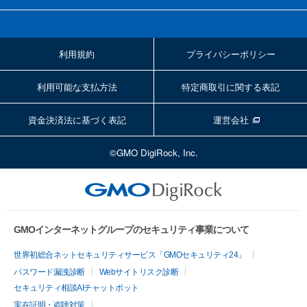
利用規約
プライバシーポリシー
利用可能な支払方法
特定商取引に関する表記
資金決済法に基づく表記
運営会社
©GMO DigiRock, Inc.
GMOインターネットグループのセキュリティ事業について
世界初総合ネットセキュリティサービス「GMOセキュリティ24」
パスワード漏洩診断
Webサイトリスク診断
セキュリティ相談AIチャットボット
実在証明・盗聴対策