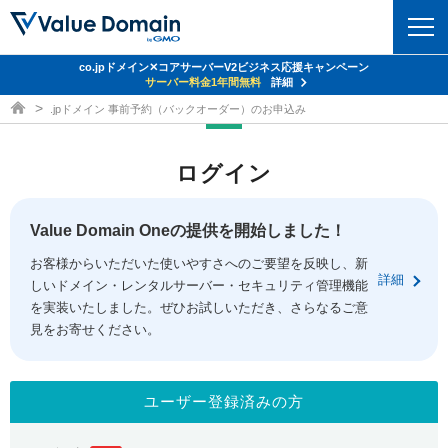
co.jpドメイン✕コアサーバーV2ビジネス応援キャンペーン
ドメイン
サーバー料金1年間無料
詳細
ドメイン取得ならバリュードメイン
.jpドメイン 事前予約（バックオーダー）のお申込み
ドメイントップ
レンタルサーバー
ログイン
ドメイン検索
サーバートップ
セキュリティ
ドメイン登録
コアサーバー
Value Domain Oneの提供を開始しました！
セキュリティトップ
サービス
ドメイン移管
お客様からいただいた使いやすさへのご要望を反映し、新
バリューサーバー
Value Domain ネットde診断
詳細
しいドメイン・レンタルサーバー・セキュリティ管理機能
サービストップ
facebook
x
ドメイン価格一覧
XREA
を実装いたしました。ぜひお試しいただき、さらなるご意
SSL証明書
見をお寄せください。
お得意様割引
ドメイン一括検索
お知らせ
サポート
Oneレンタルサーバー
サイトロック
おまかせスタート
.jpドメインオークション
マニュアル
ライブチャット
ユーザー登録済みの方
ポイント制度
gTLDオークション
NEW!
お問い合わせ