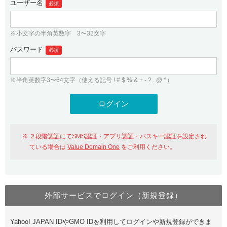
ユーザー名
必須
紹介制度
.jpドメインバックオーダー
ログイン
バリュードメインAPI
プレミアムドメイン
※小文字の半角英数字 3〜32文字
従来のバリュードメインをご利用希望の方
ユーザー登録
ドメイン・ホスティングOEM
パスワード
人気ドメインの種類
必須
従来のバリュードメインをご利用希望の方
ドメインコンシェルジュ
WHOIS検索
※半角英数字3〜64文字（使える記号 ! # $ % & + - ? . @ ^）
Value Domain Analyzer
Value Domainにログイン
Value AI Writer
外部サービスでの登録が一部未対応（Google等）
Value Domainユーザー登録
２段階認証にてSMS認証・アプリ認証・パスキー認証を設定され
外部サービスでの登録が一部未対応（Google等）
One レンタルサーバーを含む最新の機能を使う方
おすすめ
ている場合は
Value Domain One
をご利用ください。
One レンタルサーバーを含む最新の機能を使う方
おすすめ
外部サービスでログイン（新規登録）
Value Domain Oneにログイン
Yahoo! JAPAN IDやGMO IDを利用してログインや新規登録ができま
Value Domain Oneアカウント作成