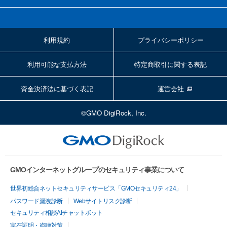
利用規約
プライバシーポリシー
利用可能な支払方法
特定商取引に関する表記
資金決済法に基づく表記
運営会社
©GMO DigiRock, Inc.
GMOインターネットグループのセキュリティ事業について
世界初総合ネットセキュリティサービス「GMOセキュリティ24」
パスワード漏洩診断
Webサイトリスク診断
セキュリティ相談AIチャットボット
実在証明・盗聴対策