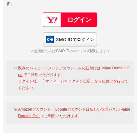
す。
以下でもログイン可能
Google
Yahoo!
以下でも登録可能
GMO ID
Amazon
Google
Yahoo!
GMO IDでログイン
※AmazonはValue Domain Oneのログイン画面へ遷移します
GMO ID
Amazon
＜連携前の方はGMO IDのページへ移動します＞
※AmazonはValue Domain Oneのアカウント作成画面へ遷移します
既存のバリュードメインアカウントへの紐付けは
Value Domain O
ne
でご利用いただけます。
ログイン後、「
マイページ > ログイン設定
」から紐付けを行って
ください。
Amazonアカウント・Googleアカウントは新しい管理パネル
Value
Domain One
でご利用いただけます。