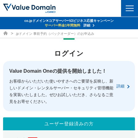
co.jpドメイン✕コアサーバーV2ビジネス応援キャンペーン
ドメイン
サーバー料金1年間無料
詳細
ドメイン取得ならバリュードメイン
.jpドメイン 事前予約（バックオーダー）のお申込み
ドメイントップ
レンタルサーバー
ログイン
ドメイン検索
サーバートップ
セキュリティ
ドメイン登録
コアサーバー
Value Domain Oneの提供を開始しました！
セキュリティトップ
サービス
ドメイン移管
お客様からいただいた使いやすさへのご要望を反映し、新
バリューサーバー
Value Domain ネットde診断
詳細
しいドメイン・レンタルサーバー・セキュリティ管理機能
サービストップ
facebook
x
ドメイン価格一覧
XREA
を実装いたしました。ぜひお試しいただき、さらなるご意
SSL証明書
見をお寄せください。
お得意様割引
ドメイン一括検索
お知らせ
サポート
Oneレンタルサーバー
サイトロック
おまかせスタート
.jpドメインオークション
マニュアル
ライブチャット
ユーザー登録済みの方
ポイント制度
gTLDオークション
NEW!
お問い合わせ