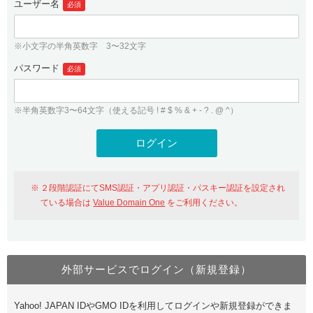
ユーザー名
必須
紹介制度
.jpドメインバックオーダー
ログイン
バリュードメインAPI
プレミアムドメイン
※小文字の半角英数字 3〜32文字
従来のバリュードメインをご利用希望の方
ユーザー登録
ドメイン・ホスティングOEM
パスワード
人気ドメインの種類
必須
従来のバリュードメインをご利用希望の方
ドメインコンシェルジュ
WHOIS検索
※半角英数字3〜64文字（使える記号 ! # $ % & + - ? . @ ^）
Value Domain Analyzer
Value Domainにログイン
Value AI Writer
外部サービスでの登録が一部未対応（Google等）
Value Domainユーザー登録
２段階認証にてSMS認証・アプリ認証・パスキー認証を設定され
外部サービスでの登録が一部未対応（Google等）
One レンタルサーバーを含む最新の機能を使う方
おすすめ
ている場合は
Value Domain One
をご利用ください。
One レンタルサーバーを含む最新の機能を使う方
おすすめ
外部サービスでログイン（新規登録）
Value Domain Oneにログイン
Yahoo! JAPAN IDやGMO IDを利用してログインや新規登録ができま
Value Domain Oneアカウント作成