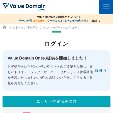
co.jpドメイン✕コアサーバーV2ビジネス応援キャンペーン
Value Domain 24周年キャンペーン
ドメイン
サーバー代
24%OFF
サーバー料金1年間無料
クーポンGET＆その他特典あり！
詳細
詳細
ドメイン取得ならバリュードメイン
.jpドメイン 事前予約（バックオーダー）のお申込み
ドメイントップ
レンタルサーバー
ログイン
ドメイン検索
サーバートップ
セキュリティ
ドメイン登録
コアサーバー
Value Domain Oneの提供を開始しました！
セキュリティトップ
サービス
ドメイン移管
お客様からいただいた使いやすさへのご要望を反映し、新
バリューサーバー
Value Domain ネットde診断
詳細
しいドメイン・レンタルサーバー・セキュリティ管理機能
サービストップ
facebook
x
ドメイン価格一覧
XREA
を実装いたしました。ぜひお試しいただき、さらなるご意
SSL証明書
見をお寄せください。
お得意様割引
ドメイン一括検索
お知らせ
サポート
Oneレンタルサーバー
サイトロック
おまかせスタート
.jpドメインオークション
マニュアル
ライブチャット
ユーザー登録済みの方
ポイント制度
gTLDオークション
NEW!
お問い合わせ