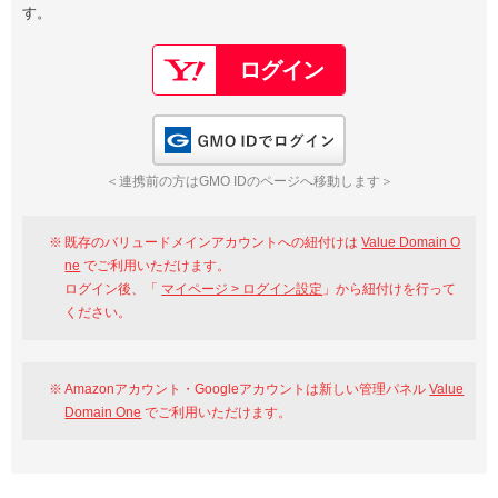
す。
以下でもログイン可能
Google
Yahoo!
以下でも登録可能
GMO ID
Amazon
Google
Yahoo!
GMO IDでログイン
※AmazonはValue Domain Oneのログイン画面へ遷移します
GMO ID
Amazon
＜連携前の方はGMO IDのページへ移動します＞
※AmazonはValue Domain Oneのアカウント作成画面へ遷移します
既存のバリュードメインアカウントへの紐付けは
Value Domain O
ne
でご利用いただけます。
ログイン後、「
マイページ > ログイン設定
」から紐付けを行って
ください。
Amazonアカウント・Googleアカウントは新しい管理パネル
Value
Domain One
でご利用いただけます。