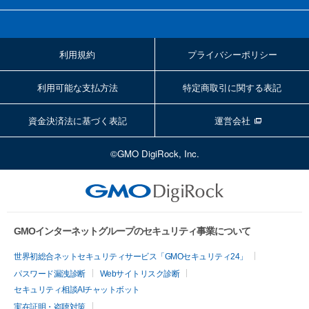
利用規約
プライバシーポリシー
利用可能な支払方法
特定商取引に関する表記
資金決済法に基づく表記
運営会社
©GMO DigiRock, Inc.
GMOインターネットグループのセキュリティ事業について
世界初総合ネットセキュリティサービス「GMOセキュリティ24」
パスワード漏洩診断
Webサイトリスク診断
セキュリティ相談AIチャットボット
実在証明・盗聴対策