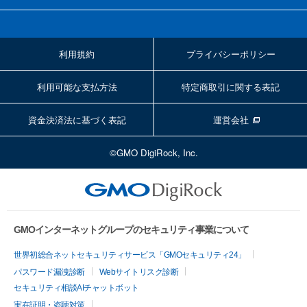
利用規約
プライバシーポリシー
利用可能な支払方法
特定商取引に関する表記
資金決済法に基づく表記
運営会社
©GMO DigiRock, Inc.
GMOインターネットグループのセキュリティ事業について
世界初総合ネットセキュリティサービス「GMOセキュリティ24」
パスワード漏洩診断
Webサイトリスク診断
セキュリティ相談AIチャットボット
実在証明・盗聴対策