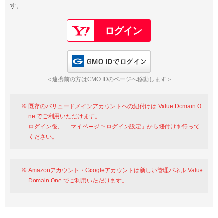
す。
以下でもログイン可能
Google
Yahoo!
以下でも登録可能
GMO ID
Amazon
Google
Yahoo!
GMO IDでログイン
※AmazonはValue Domain Oneのログイン画面へ遷移します
GMO ID
Amazon
＜連携前の方はGMO IDのページへ移動します＞
※AmazonはValue Domain Oneのアカウント作成画面へ遷移します
既存のバリュードメインアカウントへの紐付けは
Value Domain O
ne
でご利用いただけます。
ログイン後、「
マイページ > ログイン設定
」から紐付けを行って
ください。
Amazonアカウント・Googleアカウントは新しい管理パネル
Value
Domain One
でご利用いただけます。