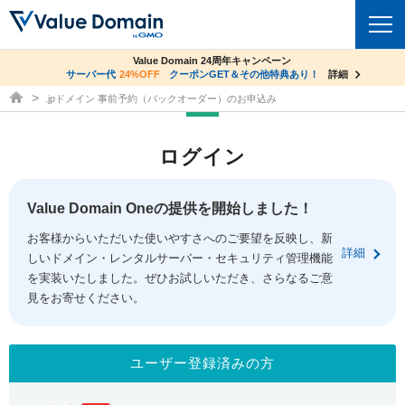
co.jpドメイン✕コアサーバーV2ビジネス応援キャンペーン
Value Domain 24周年キャンペーン
ドメイン
サーバー代
24%OFF
サーバー料金1年間無料
クーポンGET＆その他特典あり！
詳細
詳細
ドメイン取得ならバリュードメイン
.jpドメイン 事前予約（バックオーダー）のお申込み
ドメイントップ
レンタルサーバー
ログイン
ドメイン検索
サーバートップ
セキュリティ
ドメイン登録
コアサーバー
Value Domain Oneの提供を開始しました！
セキュリティトップ
サービス
ドメイン移管
お客様からいただいた使いやすさへのご要望を反映し、新
バリューサーバー
Value Domain ネットde診断
詳細
しいドメイン・レンタルサーバー・セキュリティ管理機能
サービストップ
facebook
x
ドメイン価格一覧
XREA
を実装いたしました。ぜひお試しいただき、さらなるご意
SSL証明書
見をお寄せください。
お得意様割引
ドメイン一括検索
お知らせ
サポート
Oneレンタルサーバー
サイトロック
おまかせスタート
.jpドメインオークション
マニュアル
ライブチャット
ユーザー登録済みの方
ポイント制度
gTLDオークション
NEW!
お問い合わせ