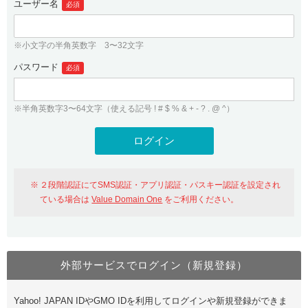
ユーザー名
必須
紹介制度
.jpドメインバックオーダー
ログイン
バリュードメインAPI
プレミアムドメイン
※小文字の半角英数字 3〜32文字
従来のバリュードメインをご利用希望の方
ユーザー登録
ドメイン・ホスティングOEM
パスワード
人気ドメインの種類
必須
従来のバリュードメインをご利用希望の方
ドメインコンシェルジュ
WHOIS検索
※半角英数字3〜64文字（使える記号 ! # $ % & + - ? . @ ^）
Value Domain Analyzer
Value Domainにログイン
Value AI Writer
外部サービスでの登録が一部未対応（Google等）
Value Domainユーザー登録
２段階認証にてSMS認証・アプリ認証・パスキー認証を設定され
外部サービスでの登録が一部未対応（Google等）
One レンタルサーバーを含む最新の機能を使う方
おすすめ
ている場合は
Value Domain One
をご利用ください。
One レンタルサーバーを含む最新の機能を使う方
おすすめ
外部サービスでログイン（新規登録）
Value Domain Oneにログイン
Yahoo! JAPAN IDやGMO IDを利用してログインや新規登録ができま
Value Domain Oneアカウント作成