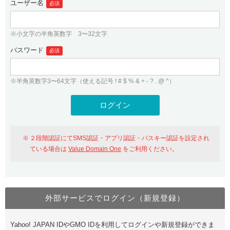
ユーザー名
必須
紹介制度
.jpドメインバックオーダー
ログイン
バリュードメインAPI
プレミアムドメイン
※小文字の半角英数字 3〜32文字
従来のバリュードメインをご利用希望の方
ユーザー登録
ドメイン・ホスティングOEM
パスワード
人気ドメインの種類
必須
従来のバリュードメインをご利用希望の方
ドメインコンシェルジュ
WHOIS検索
※半角英数字3〜64文字（使える記号 ! # $ % & + - ? . @ ^）
Value Domain Analyzer
Value Domainにログイン
Value AI Writer
外部サービスでの登録が一部未対応（Google等）
Value Domainユーザー登録
２段階認証にてSMS認証・アプリ認証・パスキー認証を設定され
外部サービスでの登録が一部未対応（Google等）
One レンタルサーバーを含む最新の機能を使う方
おすすめ
ている場合は
Value Domain One
をご利用ください。
One レンタルサーバーを含む最新の機能を使う方
おすすめ
外部サービスでログイン（新規登録）
Value Domain Oneにログイン
Yahoo! JAPAN IDやGMO IDを利用してログインや新規登録ができま
Value Domain Oneアカウント作成