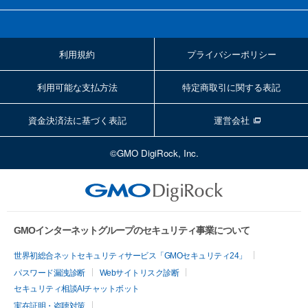
利用規約
プライバシーポリシー
利用可能な支払方法
特定商取引に関する表記
資金決済法に基づく表記
運営会社
©GMO DigiRock, Inc.
GMOインターネットグループのセキュリティ事業について
世界初総合ネットセキュリティサービス「GMOセキュリティ24」
パスワード漏洩診断
Webサイトリスク診断
セキュリティ相談AIチャットボット
実在証明・盗聴対策