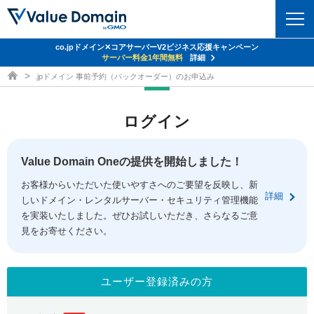
co.jpドメイン✕コアサーバーV2ビジネス応援キャンペーン
ドメイン
サーバー料金1年間無料
詳細
ドメイン取得ならバリュードメイン
.jpドメイン 事前予約（バックオーダー）のお申込み
ドメイントップ
レンタルサーバー
ログイン
ドメイン検索
サーバートップ
セキュリティ
ドメイン登録
コアサーバー
Value Domain Oneの提供を開始しました！
セキュリティトップ
サービス
ドメイン移管
お客様からいただいた使いやすさへのご要望を反映し、新
バリューサーバー
Value Domain ネットde診断
詳細
しいドメイン・レンタルサーバー・セキュリティ管理機能
サービストップ
facebook
x
ドメイン価格一覧
XREA
を実装いたしました。ぜひお試しいただき、さらなるご意
SSL証明書
見をお寄せください。
お得意様割引
ドメイン一括検索
お知らせ
サポート
Oneレンタルサーバー
サイトロック
おまかせスタート
.jpドメインオークション
マニュアル
ライブチャット
ユーザー登録済みの方
ポイント制度
gTLDオークション
NEW!
お問い合わせ