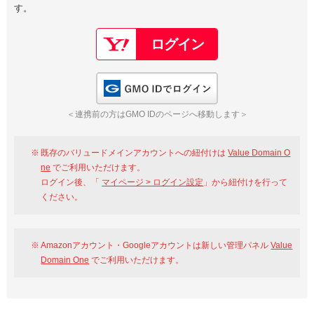
す。
以下でもログイン可能
Google
Yahoo!
以下でも登録可能
GMO ID
Amazon
Google
Yahoo!
GMO IDでログイン
※AmazonはValue Domain Oneのログイン画面へ遷移します
GMO ID
Amazon
＜連携前の方はGMO IDのページへ移動します＞
※AmazonはValue Domain Oneのアカウント作成画面へ遷移します
既存のバリュードメインアカウントへの紐付けは
Value Domain O
ne
でご利用いただけます。
ログイン後、「
マイページ > ログイン設定
」から紐付けを行って
ください。
Amazonアカウント・Googleアカウントは新しい管理パネル
Value
Domain One
でご利用いただけます。