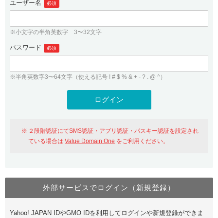
ユーザー名
必須
紹介制度
.jpドメインバックオーダー
ログイン
バリュードメインAPI
プレミアムドメイン
※小文字の半角英数字 3〜32文字
従来のバリュードメインをご利用希望の方
ユーザー登録
ドメイン・ホスティングOEM
パスワード
人気ドメインの種類
必須
従来のバリュードメインをご利用希望の方
ドメインコンシェルジュ
WHOIS検索
※半角英数字3〜64文字（使える記号 ! # $ % & + - ? . @ ^）
Value Domain Analyzer
Value Domainにログイン
Value AI Writer
外部サービスでの登録が一部未対応（Google等）
Value Domainユーザー登録
２段階認証にてSMS認証・アプリ認証・パスキー認証を設定され
外部サービスでの登録が一部未対応（Google等）
One レンタルサーバーを含む最新の機能を使う方
おすすめ
ている場合は
Value Domain One
をご利用ください。
One レンタルサーバーを含む最新の機能を使う方
おすすめ
外部サービスでログイン（新規登録）
Value Domain Oneにログイン
Yahoo! JAPAN IDやGMO IDを利用してログインや新規登録ができま
Value Domain Oneアカウント作成