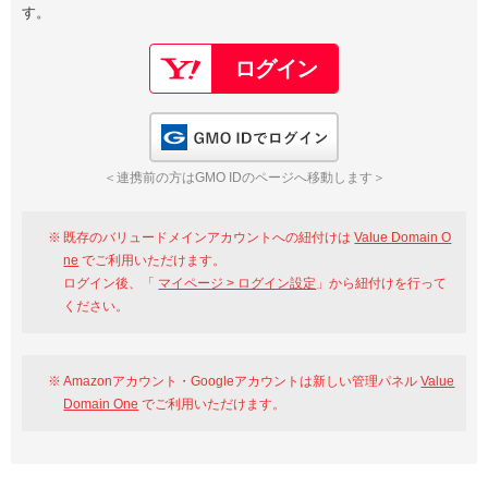
す。
以下でもログイン可能
Google
Yahoo!
以下でも登録可能
GMO ID
Amazon
Google
Yahoo!
GMO IDでログイン
※AmazonはValue Domain Oneのログイン画面へ遷移します
GMO ID
Amazon
＜連携前の方はGMO IDのページへ移動します＞
※AmazonはValue Domain Oneのアカウント作成画面へ遷移します
既存のバリュードメインアカウントへの紐付けは
Value Domain O
ne
でご利用いただけます。
ログイン後、「
マイページ > ログイン設定
」から紐付けを行って
ください。
Amazonアカウント・Googleアカウントは新しい管理パネル
Value
Domain One
でご利用いただけます。