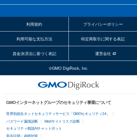
利用規約
プライバシーポリシー
利用可能な支払方法
特定商取引に関する表記
資金決済法に基づく表記
運営会社
©GMO DigiRock, Inc.
GMOインターネットグループのセキュリティ事業について
世界初総合ネットセキュリティサービス「GMOセキュリティ24」
パスワード漏洩診断
Webサイトリスク診断
セキュリティ相談AIチャットボット
実在証明・盗聴対策