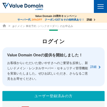
co.jpドメイン✕コアサーバーV2ビジネス応援キャンペーン
Value Domain 24周年キャンペーン
ドメイン
サーバー代
24%OFF
サーバー料金1年間無料
クーポンGET＆その他特典あり！
詳細
詳細
ドメイン取得ならバリュードメイン
.jpドメイン 事前予約（バックオーダー）のお申込み
ドメイントップ
レンタルサーバー
ログイン
ドメイン検索
サーバートップ
セキュリティ
ドメイン登録
コアサーバー
Value Domain Oneの提供を開始しました！
セキュリティトップ
サービス
ドメイン移管
お客様からいただいた使いやすさへのご要望を反映し、新
バリューサーバー
Value Domain ネットde診断
詳細
しいドメイン・レンタルサーバー・セキュリティ管理機能
サービストップ
facebook
x
ドメイン価格一覧
XREA
を実装いたしました。ぜひお試しいただき、さらなるご意
SSL証明書
見をお寄せください。
お得意様割引
ドメイン一括検索
お知らせ
サポート
Oneレンタルサーバー
サイトロック
おまかせスタート
.jpドメインオークション
マニュアル
ライブチャット
ユーザー登録済みの方
ポイント制度
gTLDオークション
NEW!
お問い合わせ