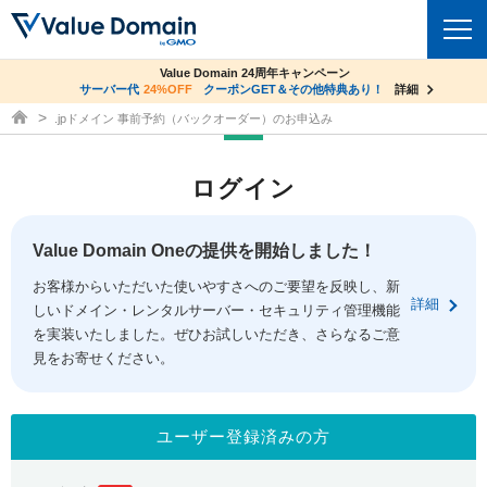
co.jpドメイン✕コアサーバーV2ビジネス応援キャンペーン
Value Domain 24周年キャンペーン
ドメイン
サーバー代
24%OFF
サーバー料金1年間無料
クーポンGET＆その他特典あり！
詳細
詳細
ドメイン取得ならバリュードメイン
.jpドメイン 事前予約（バックオーダー）のお申込み
ドメイントップ
レンタルサーバー
ログイン
ドメイン検索
サーバートップ
セキュリティ
ドメイン登録
コアサーバー
Value Domain Oneの提供を開始しました！
セキュリティトップ
サービス
ドメイン移管
お客様からいただいた使いやすさへのご要望を反映し、新
バリューサーバー
Value Domain ネットde診断
詳細
しいドメイン・レンタルサーバー・セキュリティ管理機能
サービストップ
facebook
x
ドメイン価格一覧
XREA
を実装いたしました。ぜひお試しいただき、さらなるご意
SSL証明書
見をお寄せください。
お得意様割引
ドメイン一括検索
お知らせ
サポート
Oneレンタルサーバー
サイトロック
おまかせスタート
.jpドメインオークション
マニュアル
ライブチャット
ユーザー登録済みの方
ポイント制度
gTLDオークション
NEW!
お問い合わせ