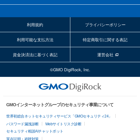
利用規約
プライバシーポリシー
利用可能な支払方法
特定商取引に関する表記
資金決済法に基づく表記
運営会社
©GMO DigiRock, Inc.
GMOインターネットグループのセキュリティ事業について
世界初総合ネットセキュリティサービス「GMOセキュリティ24」
パスワード漏洩診断
Webサイトリスク診断
セキュリティ相談AIチャットボット
実在証明・盗聴対策