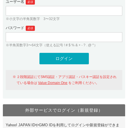
ユーザー名
必須
紹介制度
.jpドメインバックオーダー
ログイン
バリュードメインAPI
プレミアムドメイン
※小文字の半角英数字 3〜32文字
従来のバリュードメインをご利用希望の方
ユーザー登録
ドメイン・ホスティングOEM
パスワード
人気ドメインの種類
必須
従来のバリュードメインをご利用希望の方
ドメインコンシェルジュ
WHOIS検索
※半角英数字3〜64文字（使える記号 ! # $ % & + - ? . @ ^）
Value Domain Analyzer
Value Domainにログイン
Value AI Writer
外部サービスでの登録が一部未対応（Google等）
Value Domainユーザー登録
２段階認証にてSMS認証・アプリ認証・パスキー認証を設定され
外部サービスでの登録が一部未対応（Google等）
One レンタルサーバーを含む最新の機能を使う方
おすすめ
ている場合は
Value Domain One
をご利用ください。
One レンタルサーバーを含む最新の機能を使う方
おすすめ
外部サービスでログイン（新規登録）
Value Domain Oneにログイン
Yahoo! JAPAN IDやGMO IDを利用してログインや新規登録ができま
Value Domain Oneアカウント作成