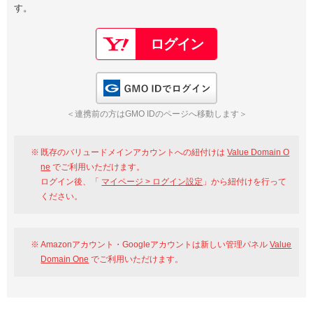
す。
以下でもログイン可能
Google
Yahoo!
以下でも登録可能
GMO ID
Amazon
Google
Yahoo!
GMO IDでログイン
※AmazonはValue Domain Oneのログイン画面へ遷移します
GMO ID
Amazon
＜連携前の方はGMO IDのページへ移動します＞
※AmazonはValue Domain Oneのアカウント作成画面へ遷移します
既存のバリュードメインアカウントへの紐付けは
Value Domain O
ne
でご利用いただけます。
ログイン後、「
マイページ > ログイン設定
」から紐付けを行って
ください。
Amazonアカウント・Googleアカウントは新しい管理パネル
Value
Domain One
でご利用いただけます。