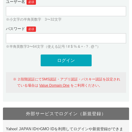
ユーザー名
必須
紹介制度
.jpドメインバックオーダー
ログイン
バリュードメインAPI
プレミアムドメイン
※小文字の半角英数字 3〜32文字
従来のバリュードメインをご利用希望の方
ユーザー登録
ドメイン・ホスティングOEM
パスワード
人気ドメインの種類
必須
従来のバリュードメインをご利用希望の方
ドメインコンシェルジュ
WHOIS検索
※半角英数字3〜64文字（使える記号 ! # $ % & + - ? . @ ^）
Value Domain Analyzer
Value Domainにログイン
Value AI Writer
外部サービスでの登録が一部未対応（Google等）
Value Domainユーザー登録
２段階認証にてSMS認証・アプリ認証・パスキー認証を設定され
外部サービスでの登録が一部未対応（Google等）
One レンタルサーバーを含む最新の機能を使う方
おすすめ
ている場合は
Value Domain One
をご利用ください。
One レンタルサーバーを含む最新の機能を使う方
おすすめ
外部サービスでログイン（新規登録）
Value Domain Oneにログイン
Yahoo! JAPAN IDやGMO IDを利用してログインや新規登録ができま
Value Domain Oneアカウント作成