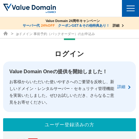
co.jpドメイン✕コアサーバーV2ビジネス応援キャンペーン
Value Domain 24周年キャンペーン
ドメイン
サーバー代
24%OFF
サーバー料金1年間無料
クーポンGET＆その他特典あり！
詳細
詳細
ドメイン取得ならバリュードメイン
.jpドメイン 事前予約（バックオーダー）のお申込み
ドメイントップ
レンタルサーバー
ログイン
ドメイン検索
サーバートップ
セキュリティ
ドメイン登録
コアサーバー
Value Domain Oneの提供を開始しました！
セキュリティトップ
サービス
ドメイン移管
お客様からいただいた使いやすさへのご要望を反映し、新
バリューサーバー
Value Domain ネットde診断
詳細
しいドメイン・レンタルサーバー・セキュリティ管理機能
サービストップ
facebook
x
ドメイン価格一覧
XREA
を実装いたしました。ぜひお試しいただき、さらなるご意
SSL証明書
見をお寄せください。
お得意様割引
ドメイン一括検索
お知らせ
サポート
Oneレンタルサーバー
サイトロック
おまかせスタート
.jpドメインオークション
マニュアル
ライブチャット
ユーザー登録済みの方
ポイント制度
gTLDオークション
NEW!
お問い合わせ