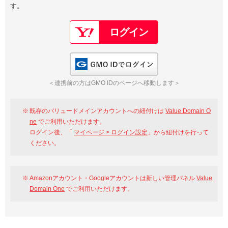
す。
以下でもログイン可能
Google
Yahoo!
以下でも登録可能
GMO ID
Amazon
Google
Yahoo!
GMO IDでログイン
※AmazonはValue Domain Oneのログイン画面へ遷移します
GMO ID
Amazon
＜連携前の方はGMO IDのページへ移動します＞
※AmazonはValue Domain Oneのアカウント作成画面へ遷移します
既存のバリュードメインアカウントへの紐付けは
Value Domain O
ne
でご利用いただけます。
ログイン後、「
マイページ > ログイン設定
」から紐付けを行って
ください。
Amazonアカウント・Googleアカウントは新しい管理パネル
Value
Domain One
でご利用いただけます。