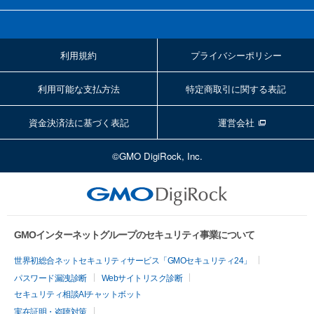
利用規約
プライバシーポリシー
利用可能な支払方法
特定商取引に関する表記
資金決済法に基づく表記
運営会社
©GMO DigiRock, Inc.
GMOインターネットグループのセキュリティ事業について
世界初総合ネットセキュリティサービス「GMOセキュリティ24」
パスワード漏洩診断
Webサイトリスク診断
セキュリティ相談AIチャットボット
実在証明・盗聴対策