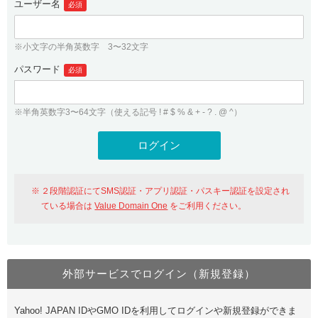
ユーザー名
必須
紹介制度
.jpドメインバックオーダー
ログイン
バリュードメインAPI
プレミアムドメイン
※小文字の半角英数字 3〜32文字
従来のバリュードメインをご利用希望の方
ユーザー登録
ドメイン・ホスティングOEM
パスワード
人気ドメインの種類
必須
従来のバリュードメインをご利用希望の方
ドメインコンシェルジュ
WHOIS検索
※半角英数字3〜64文字（使える記号 ! # $ % & + - ? . @ ^）
Value Domain Analyzer
Value Domainにログイン
Value AI Writer
外部サービスでの登録が一部未対応（Google等）
Value Domainユーザー登録
２段階認証にてSMS認証・アプリ認証・パスキー認証を設定され
外部サービスでの登録が一部未対応（Google等）
One レンタルサーバーを含む最新の機能を使う方
おすすめ
ている場合は
Value Domain One
をご利用ください。
One レンタルサーバーを含む最新の機能を使う方
おすすめ
外部サービスでログイン（新規登録）
Value Domain Oneにログイン
Yahoo! JAPAN IDやGMO IDを利用してログインや新規登録ができま
Value Domain Oneアカウント作成