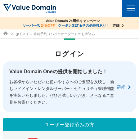
co.jpドメイン✕コアサーバーV2ビジネス応援キャンペーン
Value Domain 24周年キャンペーン
ドメイン
サーバー代
24%OFF
サーバー料金1年間無料
クーポンGET＆その他特典あり！
詳細
詳細
ドメイン取得ならバリュードメイン
.jpドメイン 事前予約（バックオーダー）のお申込み
ドメイントップ
レンタルサーバー
ログイン
ドメイン検索
サーバートップ
セキュリティ
ドメイン登録
コアサーバー
Value Domain Oneの提供を開始しました！
セキュリティトップ
サービス
ドメイン移管
お客様からいただいた使いやすさへのご要望を反映し、新
バリューサーバー
Value Domain ネットde診断
詳細
しいドメイン・レンタルサーバー・セキュリティ管理機能
サービストップ
facebook
x
ドメイン価格一覧
XREA
を実装いたしました。ぜひお試しいただき、さらなるご意
SSL証明書
見をお寄せください。
お得意様割引
ドメイン一括検索
お知らせ
サポート
Oneレンタルサーバー
サイトロック
おまかせスタート
.jpドメインオークション
マニュアル
ライブチャット
ユーザー登録済みの方
ポイント制度
gTLDオークション
NEW!
お問い合わせ