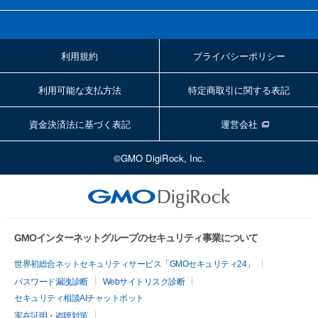
利用規約
プライバシーポリシー
利用可能な支払方法
特定商取引に関する表記
資金決済法に基づく表記
運営会社
©GMO DigiRock, Inc.
GMOインターネットグループのセキュリティ事業について
世界初総合ネットセキュリティサービス「GMOセキュリティ24」
パスワード漏洩診断
Webサイトリスク診断
セキュリティ相談AIチャットボット
実在証明・盗聴対策