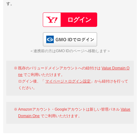
す。
以下でもログイン可能
Google
Yahoo!
以下でも登録可能
GMO ID
Amazon
Google
Yahoo!
GMO IDでログイン
※AmazonはValue Domain Oneのログイン画面へ遷移します
GMO ID
Amazon
＜連携前の方はGMO IDのページへ移動します＞
※AmazonはValue Domain Oneのアカウント作成画面へ遷移します
既存のバリュードメインアカウントへの紐付けは
Value Domain O
ne
でご利用いただけます。
ログイン後、「
マイページ > ログイン設定
」から紐付けを行って
ください。
Amazonアカウント・Googleアカウントは新しい管理パネル
Value
Domain One
でご利用いただけます。