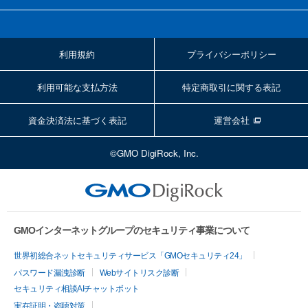
利用規約
プライバシーポリシー
利用可能な支払方法
特定商取引に関する表記
資金決済法に基づく表記
運営会社
©GMO DigiRock, Inc.
GMOインターネットグループのセキュリティ事業について
世界初総合ネットセキュリティサービス「GMOセキュリティ24」
パスワード漏洩診断
Webサイトリスク診断
セキュリティ相談AIチャットボット
実在証明・盗聴対策