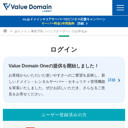
co.jpドメイン✕コアサーバーV2ビジネス応援キャンペーン
ドメイン
サーバー料金1年間無料
詳細
ドメイン取得ならバリュードメイン
.jpドメイン 事前予約（バックオーダー）のお申込み
ドメイントップ
レンタルサーバー
ログイン
ドメイン検索
サーバートップ
セキュリティ
ドメイン登録
コアサーバー
Value Domain Oneの提供を開始しました！
セキュリティトップ
サービス
ドメイン移管
お客様からいただいた使いやすさへのご要望を反映し、新
バリューサーバー
Value Domain ネットde診断
詳細
しいドメイン・レンタルサーバー・セキュリティ管理機能
サービストップ
facebook
x
ドメイン価格一覧
XREA
を実装いたしました。ぜひお試しいただき、さらなるご意
SSL証明書
見をお寄せください。
お得意様割引
ドメイン一括検索
お知らせ
サポート
Oneレンタルサーバー
サイトロック
おまかせスタート
.jpドメインオークション
マニュアル
ライブチャット
ユーザー登録済みの方
ポイント制度
gTLDオークション
NEW!
お問い合わせ