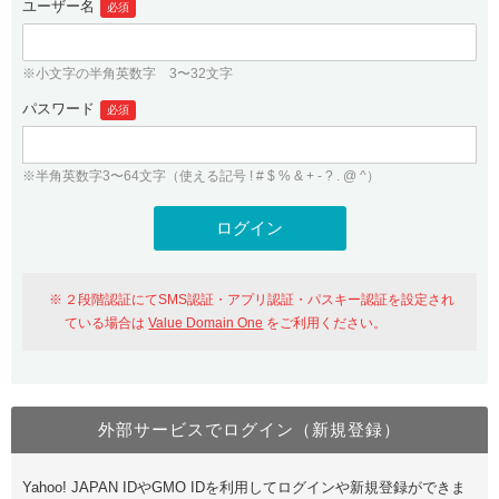
ユーザー名
必須
紹介制度
.jpドメインバックオーダー
ログイン
バリュードメインAPI
プレミアムドメイン
※小文字の半角英数字 3〜32文字
従来のバリュードメインをご利用希望の方
ユーザー登録
ドメイン・ホスティングOEM
パスワード
人気ドメインの種類
必須
従来のバリュードメインをご利用希望の方
ドメインコンシェルジュ
WHOIS検索
※半角英数字3〜64文字（使える記号 ! # $ % & + - ? . @ ^）
Value Domain Analyzer
Value Domainにログイン
Value AI Writer
外部サービスでの登録が一部未対応（Google等）
Value Domainユーザー登録
２段階認証にてSMS認証・アプリ認証・パスキー認証を設定され
外部サービスでの登録が一部未対応（Google等）
One レンタルサーバーを含む最新の機能を使う方
おすすめ
ている場合は
Value Domain One
をご利用ください。
One レンタルサーバーを含む最新の機能を使う方
おすすめ
外部サービスでログイン（新規登録）
Value Domain Oneにログイン
Yahoo! JAPAN IDやGMO IDを利用してログインや新規登録ができま
Value Domain Oneアカウント作成