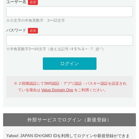
ユーザー名
必須
紹介制度
.jpドメインバックオーダー
ログイン
バリュードメインAPI
プレミアムドメイン
※小文字の半角英数字 3〜32文字
従来のバリュードメインをご利用希望の方
ユーザー登録
ドメイン・ホスティングOEM
パスワード
人気ドメインの種類
必須
従来のバリュードメインをご利用希望の方
ドメインコンシェルジュ
WHOIS検索
※半角英数字3〜64文字（使える記号 ! # $ % & + - ? . @ ^）
Value Domain Analyzer
Value Domainにログイン
Value AI Writer
外部サービスでの登録が一部未対応（Google等）
Value Domainユーザー登録
２段階認証にてSMS認証・アプリ認証・パスキー認証を設定され
外部サービスでの登録が一部未対応（Google等）
One レンタルサーバーを含む最新の機能を使う方
おすすめ
ている場合は
Value Domain One
をご利用ください。
One レンタルサーバーを含む最新の機能を使う方
おすすめ
外部サービスでログイン（新規登録）
Value Domain Oneにログイン
Yahoo! JAPAN IDやGMO IDを利用してログインや新規登録ができま
Value Domain Oneアカウント作成