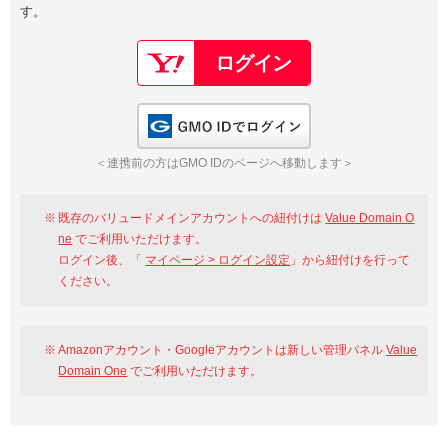
す。
以下でもログイン可能
Google
Yahoo!
以下でも登録可能
GMO ID
Amazon
Google
Yahoo!
GMO IDでログイン
※AmazonはValue Domain Oneのログイン画面へ遷移します
GMO ID
Amazon
＜連携前の方はGMO IDのページへ移動します＞
※AmazonはValue Domain Oneのアカウント作成画面へ遷移します
既存のバリュードメインアカウントへの紐付けは
Value Domain O
ne
でご利用いただけます。
ログイン後、「
マイページ > ログイン設定
」から紐付けを行って
ください。
Amazonアカウント・Googleアカウントは新しい管理パネル
Value
Domain One
でご利用いただけます。