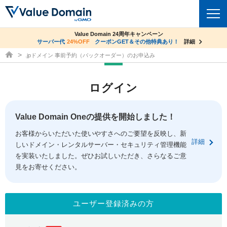
co.jpドメイン✕コアサーバーV2ビジネス応援キャンペーン
Value Domain 24周年キャンペーン
ドメイン
サーバー代
24%OFF
サーバー料金1年間無料
クーポンGET＆その他特典あり！
詳細
詳細
ドメイン取得ならバリュードメイン
.jpドメイン 事前予約（バックオーダー）のお申込み
ドメイントップ
レンタルサーバー
ログイン
ドメイン検索
サーバートップ
セキュリティ
ドメイン登録
コアサーバー
Value Domain Oneの提供を開始しました！
セキュリティトップ
サービス
ドメイン移管
お客様からいただいた使いやすさへのご要望を反映し、新
バリューサーバー
Value Domain ネットde診断
詳細
しいドメイン・レンタルサーバー・セキュリティ管理機能
サービストップ
facebook
x
ドメイン価格一覧
XREA
を実装いたしました。ぜひお試しいただき、さらなるご意
SSL証明書
見をお寄せください。
お得意様割引
ドメイン一括検索
お知らせ
サポート
Oneレンタルサーバー
サイトロック
おまかせスタート
.jpドメインオークション
マニュアル
ライブチャット
ユーザー登録済みの方
ポイント制度
gTLDオークション
NEW!
お問い合わせ