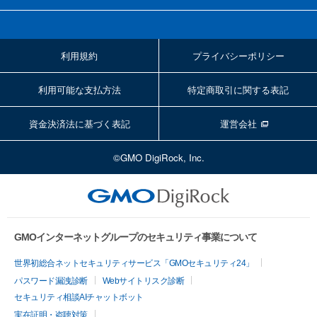
利用規約
プライバシーポリシー
利用可能な支払方法
特定商取引に関する表記
資金決済法に基づく表記
運営会社
©GMO DigiRock, Inc.
GMOインターネットグループのセキュリティ事業について
世界初総合ネットセキュリティサービス「GMOセキュリティ24」
パスワード漏洩診断
Webサイトリスク診断
セキュリティ相談AIチャットボット
実在証明・盗聴対策