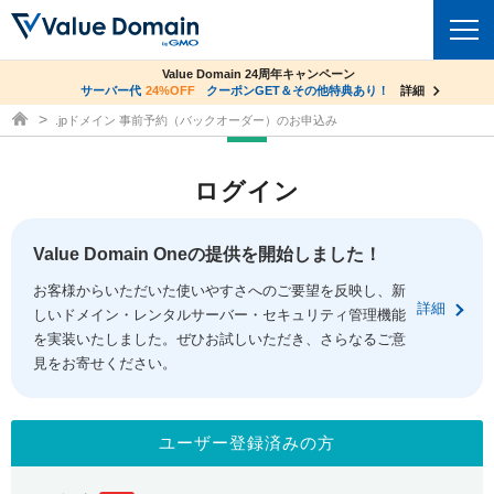
co.jpドメイン✕コアサーバーV2ビジネス応援キャンペーン
Value Domain 24周年キャンペーン
ドメイン
サーバー代
24%OFF
サーバー料金1年間無料
クーポンGET＆その他特典あり！
詳細
詳細
ドメイン取得ならバリュードメイン
.jpドメイン 事前予約（バックオーダー）のお申込み
ドメイントップ
レンタルサーバー
ログイン
ドメイン検索
サーバートップ
セキュリティ
ドメイン登録
コアサーバー
Value Domain Oneの提供を開始しました！
セキュリティトップ
サービス
ドメイン移管
お客様からいただいた使いやすさへのご要望を反映し、新
バリューサーバー
Value Domain ネットde診断
詳細
しいドメイン・レンタルサーバー・セキュリティ管理機能
サービストップ
facebook
x
ドメイン価格一覧
XREA
を実装いたしました。ぜひお試しいただき、さらなるご意
SSL証明書
見をお寄せください。
お得意様割引
ドメイン一括検索
お知らせ
サポート
Oneレンタルサーバー
サイトロック
おまかせスタート
.jpドメインオークション
マニュアル
ライブチャット
ユーザー登録済みの方
ポイント制度
gTLDオークション
NEW!
お問い合わせ