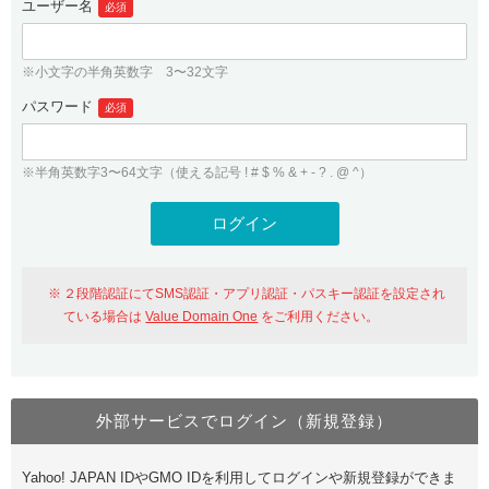
ユーザー名
必須
紹介制度
.jpドメインバックオーダー
ログイン
バリュードメインAPI
プレミアムドメイン
※小文字の半角英数字 3〜32文字
従来のバリュードメインをご利用希望の方
ユーザー登録
ドメイン・ホスティングOEM
パスワード
人気ドメインの種類
必須
従来のバリュードメインをご利用希望の方
ドメインコンシェルジュ
WHOIS検索
※半角英数字3〜64文字（使える記号 ! # $ % & + - ? . @ ^）
Value Domain Analyzer
Value Domainにログイン
Value AI Writer
外部サービスでの登録が一部未対応（Google等）
Value Domainユーザー登録
２段階認証にてSMS認証・アプリ認証・パスキー認証を設定され
外部サービスでの登録が一部未対応（Google等）
One レンタルサーバーを含む最新の機能を使う方
おすすめ
ている場合は
Value Domain One
をご利用ください。
One レンタルサーバーを含む最新の機能を使う方
おすすめ
外部サービスでログイン（新規登録）
Value Domain Oneにログイン
Yahoo! JAPAN IDやGMO IDを利用してログインや新規登録ができま
Value Domain Oneアカウント作成