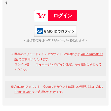
す。
以下でもログイン可能
Google
Yahoo!
以下でも登録可能
GMO ID
Amazon
Google
Yahoo!
GMO IDでログイン
※AmazonはValue Domain Oneのログイン画面へ遷移します
GMO ID
Amazon
＜連携前の方はGMO IDのページへ移動します＞
※AmazonはValue Domain Oneのアカウント作成画面へ遷移します
既存のバリュードメインアカウントへの紐付けは
Value Domain O
ne
でご利用いただけます。
ログイン後、「
マイページ > ログイン設定
」から紐付けを行って
ください。
Amazonアカウント・Googleアカウントは新しい管理パネル
Value
Domain One
でご利用いただけます。