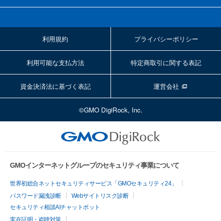
利用規約
プライバシーポリシー
利用可能な支払方法
特定商取引に関する表記
資金決済法に基づく表記
運営会社
©GMO DigiRock, Inc.
GMOインターネットグループのセキュリティ事業について
世界初総合ネットセキュリティサービス「GMOセキュリティ24」
パスワード漏洩診断
Webサイトリスク診断
セキュリティ相談AIチャットボット
実在証明・盗聴対策