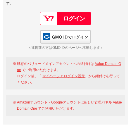
す。
以下でもログイン可能
Google
Yahoo!
以下でも登録可能
GMO ID
Amazon
Google
Yahoo!
GMO IDでログイン
※AmazonはValue Domain Oneのログイン画面へ遷移します
GMO ID
Amazon
＜連携前の方はGMO IDのページへ移動します＞
※AmazonはValue Domain Oneのアカウント作成画面へ遷移します
既存のバリュードメインアカウントへの紐付けは
Value Domain O
ne
でご利用いただけます。
ログイン後、「
マイページ > ログイン設定
」から紐付けを行って
ください。
Amazonアカウント・Googleアカウントは新しい管理パネル
Value
Domain One
でご利用いただけます。