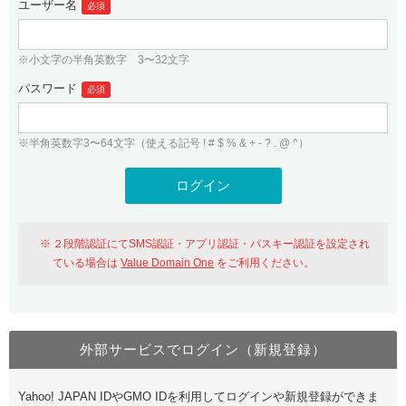
ユーザー名
必須
紹介制度
.jpドメインバックオーダー
ログイン
バリュードメインAPI
プレミアムドメイン
※小文字の半角英数字 3〜32文字
従来のバリュードメインをご利用希望の方
ユーザー登録
ドメイン・ホスティングOEM
パスワード
人気ドメインの種類
必須
従来のバリュードメインをご利用希望の方
ドメインコンシェルジュ
WHOIS検索
※半角英数字3〜64文字（使える記号 ! # $ % & + - ? . @ ^）
Value Domain Analyzer
Value Domainにログイン
Value AI Writer
外部サービスでの登録が一部未対応（Google等）
Value Domainユーザー登録
２段階認証にてSMS認証・アプリ認証・パスキー認証を設定され
外部サービスでの登録が一部未対応（Google等）
One レンタルサーバーを含む最新の機能を使う方
おすすめ
ている場合は
Value Domain One
をご利用ください。
One レンタルサーバーを含む最新の機能を使う方
おすすめ
外部サービスでログイン（新規登録）
Value Domain Oneにログイン
Yahoo! JAPAN IDやGMO IDを利用してログインや新規登録ができま
Value Domain Oneアカウント作成