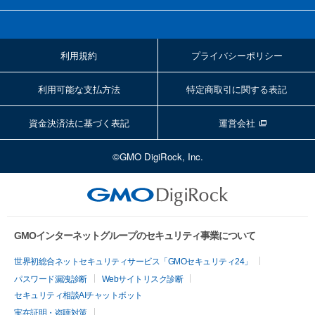
利用規約
プライバシーポリシー
利用可能な支払方法
特定商取引に関する表記
資金決済法に基づく表記
運営会社
©GMO DigiRock, Inc.
GMOインターネットグループのセキュリティ事業について
世界初総合ネットセキュリティサービス「GMOセキュリティ24」
パスワード漏洩診断
Webサイトリスク診断
セキュリティ相談AIチャットボット
実在証明・盗聴対策