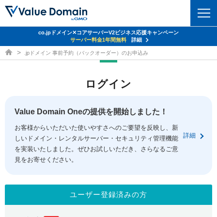
co.jpドメイン✕コアサーバーV2ビジネス応援キャンペーン
ドメイン
サーバー料金1年間無料
詳細
ドメイン取得ならバリュードメイン
.jpドメイン 事前予約（バックオーダー）のお申込み
ドメイントップ
レンタルサーバー
ログイン
ドメイン検索
サーバートップ
セキュリティ
ドメイン登録
コアサーバー
Value Domain Oneの提供を開始しました！
セキュリティトップ
サービス
ドメイン移管
お客様からいただいた使いやすさへのご要望を反映し、新
バリューサーバー
Value Domain ネットde診断
詳細
しいドメイン・レンタルサーバー・セキュリティ管理機能
サービストップ
facebook
x
ドメイン価格一覧
XREA
を実装いたしました。ぜひお試しいただき、さらなるご意
SSL証明書
見をお寄せください。
お得意様割引
ドメイン一括検索
お知らせ
サポート
Oneレンタルサーバー
サイトロック
おまかせスタート
.jpドメインオークション
マニュアル
ライブチャット
ユーザー登録済みの方
ポイント制度
gTLDオークション
NEW!
お問い合わせ