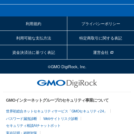
利用規約
プライバシーポリシー
利用可能な支払方法
特定商取引に関する表記
資金決済法に基づく表記
運営会社
©GMO DigiRock, Inc.
GMOインターネットグループのセキュリティ事業について
世界初総合ネットセキュリティサービス「GMOセキュリティ24」
パスワード漏洩診断
Webサイトリスク診断
セキュリティ相談AIチャットボット
実在証明・盗聴対策