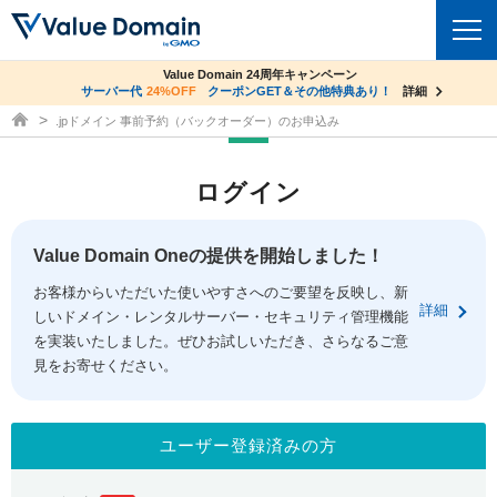
co.jpドメイン✕コアサーバーV2ビジネス応援キャンペーン
Value Domain 24周年キャンペーン
ドメイン
サーバー代
24%OFF
サーバー料金1年間無料
クーポンGET＆その他特典あり！
詳細
詳細
ドメイン取得ならバリュードメイン
.jpドメイン 事前予約（バックオーダー）のお申込み
ドメイントップ
レンタルサーバー
ログイン
ドメイン検索
サーバートップ
セキュリティ
ドメイン登録
コアサーバー
Value Domain Oneの提供を開始しました！
セキュリティトップ
サービス
ドメイン移管
お客様からいただいた使いやすさへのご要望を反映し、新
バリューサーバー
Value Domain ネットde診断
詳細
しいドメイン・レンタルサーバー・セキュリティ管理機能
サービストップ
facebook
x
ドメイン価格一覧
XREA
を実装いたしました。ぜひお試しいただき、さらなるご意
SSL証明書
見をお寄せください。
お得意様割引
ドメイン一括検索
お知らせ
サポート
Oneレンタルサーバー
サイトロック
おまかせスタート
.jpドメインオークション
マニュアル
ライブチャット
ユーザー登録済みの方
ポイント制度
gTLDオークション
NEW!
お問い合わせ