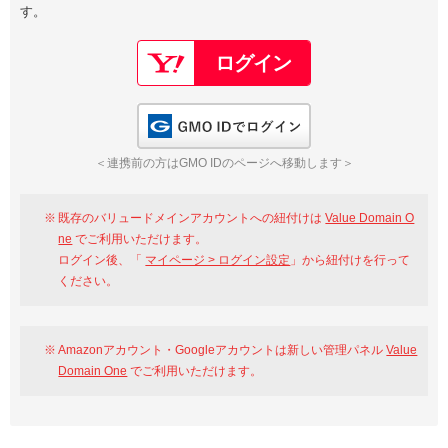
す。
以下でもログイン可能
Google
Yahoo!
以下でも登録可能
GMO ID
Amazon
Google
Yahoo!
GMO IDでログイン
※AmazonはValue Domain Oneのログイン画面へ遷移します
GMO ID
Amazon
＜連携前の方はGMO IDのページへ移動します＞
※AmazonはValue Domain Oneのアカウント作成画面へ遷移します
既存のバリュードメインアカウントへの紐付けは
Value Domain O
ne
でご利用いただけます。
ログイン後、「
マイページ > ログイン設定
」から紐付けを行って
ください。
Amazonアカウント・Googleアカウントは新しい管理パネル
Value
Domain One
でご利用いただけます。