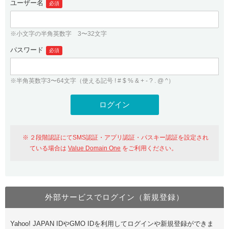
ユーザー名
必須
紹介制度
.jpドメインバックオーダー
ログイン
バリュードメインAPI
プレミアムドメイン
※小文字の半角英数字 3〜32文字
従来のバリュードメインをご利用希望の方
ユーザー登録
ドメイン・ホスティングOEM
パスワード
人気ドメインの種類
必須
従来のバリュードメインをご利用希望の方
ドメインコンシェルジュ
WHOIS検索
※半角英数字3〜64文字（使える記号 ! # $ % & + - ? . @ ^）
Value Domain Analyzer
Value Domainにログイン
Value AI Writer
外部サービスでの登録が一部未対応（Google等）
Value Domainユーザー登録
２段階認証にてSMS認証・アプリ認証・パスキー認証を設定され
外部サービスでの登録が一部未対応（Google等）
One レンタルサーバーを含む最新の機能を使う方
おすすめ
ている場合は
Value Domain One
をご利用ください。
One レンタルサーバーを含む最新の機能を使う方
おすすめ
外部サービスでログイン（新規登録）
Value Domain Oneにログイン
Yahoo! JAPAN IDやGMO IDを利用してログインや新規登録ができま
Value Domain Oneアカウント作成