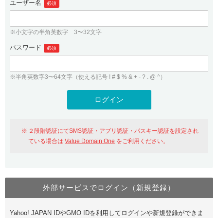
ユーザー名
必須
紹介制度
.jpドメインバックオーダー
ログイン
バリュードメインAPI
プレミアムドメイン
※小文字の半角英数字 3〜32文字
従来のバリュードメインをご利用希望の方
ユーザー登録
ドメイン・ホスティングOEM
パスワード
人気ドメインの種類
必須
従来のバリュードメインをご利用希望の方
ドメインコンシェルジュ
WHOIS検索
※半角英数字3〜64文字（使える記号 ! # $ % & + - ? . @ ^）
Value Domain Analyzer
Value Domainにログイン
Value AI Writer
外部サービスでの登録が一部未対応（Google等）
Value Domainユーザー登録
２段階認証にてSMS認証・アプリ認証・パスキー認証を設定され
外部サービスでの登録が一部未対応（Google等）
One レンタルサーバーを含む最新の機能を使う方
おすすめ
ている場合は
Value Domain One
をご利用ください。
One レンタルサーバーを含む最新の機能を使う方
おすすめ
外部サービスでログイン（新規登録）
Value Domain Oneにログイン
Yahoo! JAPAN IDやGMO IDを利用してログインや新規登録ができま
Value Domain Oneアカウント作成