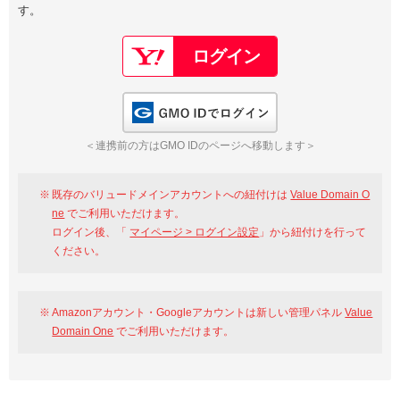
す。
以下でもログイン可能
Google
Yahoo!
以下でも登録可能
GMO ID
Amazon
Google
Yahoo!
GMO IDでログイン
※AmazonはValue Domain Oneのログイン画面へ遷移します
GMO ID
Amazon
＜連携前の方はGMO IDのページへ移動します＞
※AmazonはValue Domain Oneのアカウント作成画面へ遷移します
既存のバリュードメインアカウントへの紐付けは
Value Domain O
ne
でご利用いただけます。
ログイン後、「
マイページ > ログイン設定
」から紐付けを行って
ください。
Amazonアカウント・Googleアカウントは新しい管理パネル
Value
Domain One
でご利用いただけます。