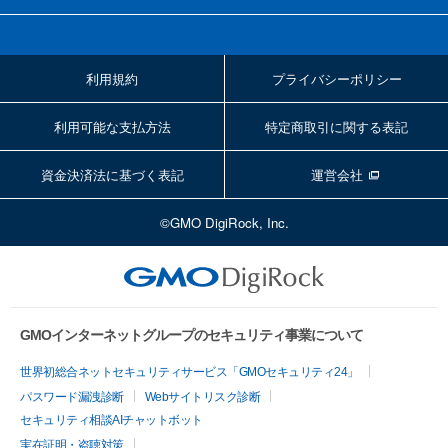
利用規約
プライバシーポリシー
利用可能な支払方法
特定商取引に関する表記
資金決済法に基づく表記
運営会社
©GMO DigiRock, Inc.
GMOインターネットグループのセキュリティ事業について
世界初総合ネットセキュリティサービス「GMOセキュリティ24」
パスワード漏洩診断
Webサイトリスク診断
セキュリティ相談AIチャットボット
実在証明・盗聴対策