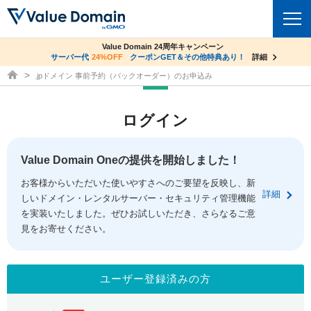
co.jpドメイン✕コアサーバーV2ビジネス応援キャンペーン
Value Domain 24周年キャンペーン
ドメイン
サーバー代
24%OFF
サーバー料金1年間無料
クーポンGET＆その他特典あり！
詳細
詳細
ドメイン取得ならバリュードメイン
.jpドメイン 事前予約（バックオーダー）のお申込み
ドメイントップ
レンタルサーバー
ログイン
ドメイン検索
サーバートップ
セキュリティ
ドメイン登録
コアサーバー
Value Domain Oneの提供を開始しました！
セキュリティトップ
サービス
ドメイン移管
お客様からいただいた使いやすさへのご要望を反映し、新
バリューサーバー
Value Domain ネットde診断
詳細
しいドメイン・レンタルサーバー・セキュリティ管理機能
サービストップ
facebook
x
ドメイン価格一覧
XREA
を実装いたしました。ぜひお試しいただき、さらなるご意
SSL証明書
見をお寄せください。
お得意様割引
ドメイン一括検索
お知らせ
サポート
Oneレンタルサーバー
サイトロック
おまかせスタート
.jpドメインオークション
マニュアル
ライブチャット
ユーザー登録済みの方
ポイント制度
gTLDオークション
NEW!
お問い合わせ