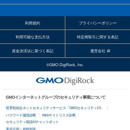
利用規約
プライバシーポリシー
利用可能な支払方法
特定商取引に関する表記
資金決済法に基づく表記
運営会社
©GMO DigiRock, Inc.
GMOインターネットグループのセキュリティ事業について
世界初総合ネットセキュリティサービス「GMOセキュリティ24」
パスワード漏洩診断
Webサイトリスク診断
セキュリティ相談AIチャットボット
実在証明・盗聴対策