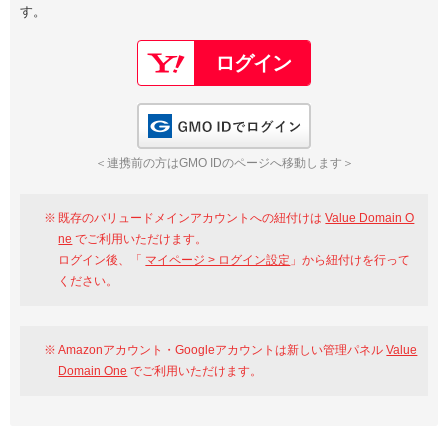
す。
以下でもログイン可能
Google
Yahoo!
以下でも登録可能
GMO ID
Amazon
Google
Yahoo!
GMO IDでログイン
※AmazonはValue Domain Oneのログイン画面へ遷移します
GMO ID
Amazon
＜連携前の方はGMO IDのページへ移動します＞
※AmazonはValue Domain Oneのアカウント作成画面へ遷移します
既存のバリュードメインアカウントへの紐付けは
Value Domain O
ne
でご利用いただけます。
ログイン後、「
マイページ > ログイン設定
」から紐付けを行って
ください。
Amazonアカウント・Googleアカウントは新しい管理パネル
Value
Domain One
でご利用いただけます。