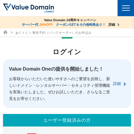
co.jpドメイン✕コアサーバーV2ビジネス応援キャンペーン
Value Domain 24周年キャンペーン
ドメイン
サーバー代
24%OFF
サーバー料金1年間無料
クーポンGET＆その他特典あり！
詳細
詳細
ドメイン取得ならバリュードメイン
.jpドメイン 事前予約（バックオーダー）のお申込み
ドメイントップ
レンタルサーバー
ログイン
ドメイン検索
サーバートップ
セキュリティ
ドメイン登録
コアサーバー
Value Domain Oneの提供を開始しました！
セキュリティトップ
サービス
ドメイン移管
お客様からいただいた使いやすさへのご要望を反映し、新
バリューサーバー
Value Domain ネットde診断
詳細
しいドメイン・レンタルサーバー・セキュリティ管理機能
サービストップ
facebook
x
ドメイン価格一覧
XREA
を実装いたしました。ぜひお試しいただき、さらなるご意
SSL証明書
見をお寄せください。
お得意様割引
ドメイン一括検索
お知らせ
サポート
Oneレンタルサーバー
サイトロック
おまかせスタート
.jpドメインオークション
マニュアル
ライブチャット
ユーザー登録済みの方
ポイント制度
gTLDオークション
NEW!
お問い合わせ