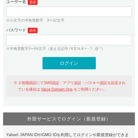
ユーザー名
必須
紹介制度
.jpドメインバックオーダー
ログイン
バリュードメインAPI
プレミアムドメイン
※小文字の半角英数字 3〜32文字
従来のバリュードメインをご利用希望の方
ユーザー登録
ドメイン・ホスティングOEM
パスワード
人気ドメインの種類
必須
従来のバリュードメインをご利用希望の方
ドメインコンシェルジュ
WHOIS検索
※半角英数字3〜64文字（使える記号 ! # $ % & + - ? . @ ^）
Value Domain Analyzer
Value Domainにログイン
Value AI Writer
外部サービスでの登録が一部未対応（Google等）
Value Domainユーザー登録
２段階認証にてSMS認証・アプリ認証・パスキー認証を設定され
外部サービスでの登録が一部未対応（Google等）
One レンタルサーバーを含む最新の機能を使う方
おすすめ
ている場合は
Value Domain One
をご利用ください。
One レンタルサーバーを含む最新の機能を使う方
おすすめ
外部サービスでログイン（新規登録）
Value Domain Oneにログイン
Yahoo! JAPAN IDやGMO IDを利用してログインや新規登録ができま
Value Domain Oneアカウント作成