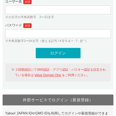
ユーザー名
必須
紹介制度
.jpドメインバックオーダー
ログイン
バリュードメインAPI
プレミアムドメイン
※小文字の半角英数字 3〜32文字
従来のバリュードメインをご利用希望の方
ユーザー登録
ドメイン・ホスティングOEM
パスワード
人気ドメインの種類
必須
従来のバリュードメインをご利用希望の方
ドメインコンシェルジュ
WHOIS検索
※半角英数字3〜64文字（使える記号 ! # $ % & + - ? . @ ^）
Value Domain Analyzer
Value Domainにログイン
Value AI Writer
外部サービスでの登録が一部未対応（Google等）
Value Domainユーザー登録
２段階認証にてSMS認証・アプリ認証・パスキー認証を設定され
外部サービスでの登録が一部未対応（Google等）
One レンタルサーバーを含む最新の機能を使う方
おすすめ
ている場合は
Value Domain One
をご利用ください。
One レンタルサーバーを含む最新の機能を使う方
おすすめ
外部サービスでログイン（新規登録）
Value Domain Oneにログイン
Yahoo! JAPAN IDやGMO IDを利用してログインや新規登録ができま
Value Domain Oneアカウント作成