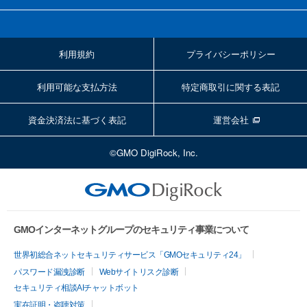
利用規約
プライバシーポリシー
利用可能な支払方法
特定商取引に関する表記
資金決済法に基づく表記
運営会社
©GMO DigiRock, Inc.
GMOインターネットグループのセキュリティ事業について
世界初総合ネットセキュリティサービス「GMOセキュリティ24」
パスワード漏洩診断
Webサイトリスク診断
セキュリティ相談AIチャットボット
実在証明・盗聴対策