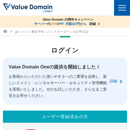
co.jpドメイン✕コアサーバーV2ビジネス応援キャンペーン
Value Domain 24周年キャンペーン
ドメイン
サーバー代
サーバー料金1年間無料
24%
OFF! 月額327円から
詳細
詳細
ドメイン取得ならバリュードメイン
.jpドメイン 事前予約（バックオーダー）のお申込み
ドメイントップ
レンタルサーバー
ログイン
ドメイン検索
サーバートップ
セキュリティ
ドメイン登録
コアサーバー
Value Domain Oneの提供を開始しました！
セキュリティトップ
サービス
ドメイン移管
お客様からいただいた使いやすさへのご要望を反映し、新
バリューサーバー
Value Domain ネットde診断
詳細
しいドメイン・レンタルサーバー・セキュリティ管理機能
サービストップ
facebook
x
ドメイン価格一覧
XREA
を実装いたしました。ぜひお試しいただき、さらなるご意
SSL証明書
見をお寄せください。
お得意様割引
ドメイン一括検索
お知らせ
サポート
Oneレンタルサーバー
サイトロック
おまかせスタート
.jpドメインオークション
マニュアル
ライブチャット
ユーザー登録済みの方
ポイント制度
gTLDオークション
NEW!
お問い合わせ