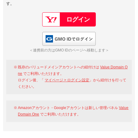
す。
以下でもログイン可能
Google
Yahoo!
以下でも登録可能
GMO ID
Amazon
Google
Yahoo!
GMO IDでログイン
※AmazonはValue Domain Oneのログイン画面へ遷移します
GMO ID
Amazon
＜連携前の方はGMO IDのページへ移動します＞
※AmazonはValue Domain Oneのアカウント作成画面へ遷移します
既存のバリュードメインアカウントへの紐付けは
Value Domain O
ne
でご利用いただけます。
ログイン後、「
マイページ > ログイン設定
」から紐付けを行って
ください。
Amazonアカウント・Googleアカウントは新しい管理パネル
Value
Domain One
でご利用いただけます。